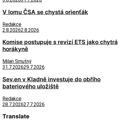
V lomu ČSA se chystá orienťák
Redakce
2.8.2026
2.8.2026
Komise postupuje s revizí ETS jako chytrá
horákyně
Milan Smutný
31.7.2026
29.7.2026
Sev.en v Kladně investuje do obřího
bateriového uložiště
Redakce
28.7.2026
27.7.2026
Translate