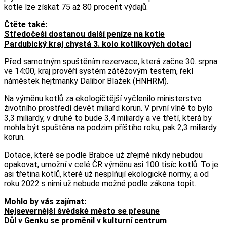
kotle lze získat 75 až 80 procent výdajů.
Čtěte také:
Středočeši dostanou další peníze na kotle
Pardubický kraj chystá 3. kolo kotlíkových dotací
Před samotným spuštěním rezervace, která začne 30. srpna
ve 14:00, kraj prověří systém zátěžovým testem, řekl
náměstek hejtmanky Dalibor Blažek (HNHRM).
Na výměnu kotlů za ekologičtější vyčlenilo ministerstvo
životního prostředí devět miliard korun. V první vlně to bylo
3,3 miliardy, v druhé to bude 3,4 miliardy a ve třetí, která by
mohla být spuštěna na podzim příštího roku, pak 2,3 miliardy
korun.
Dotace, které se podle Brabce už zřejmě nikdy nebudou
opakovat, umožní v celé ČR výměnu asi 100 tisíc kotlů. To je
asi třetina kotlů, které už nesplňují ekologické normy, a od
roku 2022 s nimi už nebude možné podle zákona topit.
Mohlo by vás zajímat:
Nejsevernější švédské město se přesune
Důl v Genku se proměnil v kulturní centrum