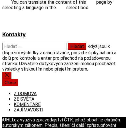
You can translate the content of this page by
selecting a language in the select box.
Kontakty
Vyhledávání
Když jsou k
dispozici výsledky z našeptávače, použijte šipky nahoru a
dolů pro kontrolu a enter pro přechod na požadovanou
stránku. Uživatelé dotykových zařízení mohou procházet
výsledky stisknutím nebo přejetím prstem.
Close
Z DOMOVA
ZE SVĚTA
KOMENTÁŘE
ZAJÍMAVOSTI
iUHLI.cz využívá zpravodajství ČTK, jehož obsah je chráněn
autorským zákonem. Přepis, šíření či další zpřístupňování