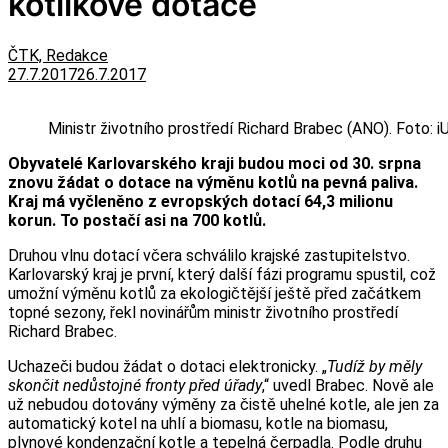
kotlíkové dotace
ČTK, Redakce
27.7.2017
26.7.2017
Ministr životního prostředí Richard Brabec (ANO). Foto: i
Obyvatelé Karlovarského kraji budou moci od 30. srpna
znovu žádat o dotace na výměnu kotlů na pevná paliva.
Kraj má vyčleněno z evropských dotací 64,3 milionu
korun. To postačí asi na 700 kotlů.
Druhou vlnu dotací včera schválilo krajské zastupitelstvo.
Karlovarský kraj je první, který další fázi programu spustil, což
umožní výměnu kotlů za ekologičtější ještě před začátkem
topné sezony, řekl novinářům ministr životního prostředí
Richard Brabec.
Uchazeči budou žádat o dotaci elektronicky. „
Tudíž by měly
skončit nedůstojné fronty před úřady
,“ uvedl Brabec. Nově ale
už nebudou dotovány výměny za čistě uhelné kotle, ale jen za
automatický kotel na uhlí a biomasu, kotle na biomasu,
plynové kondenzační kotle a tepelná čerpadla. Podle druhu