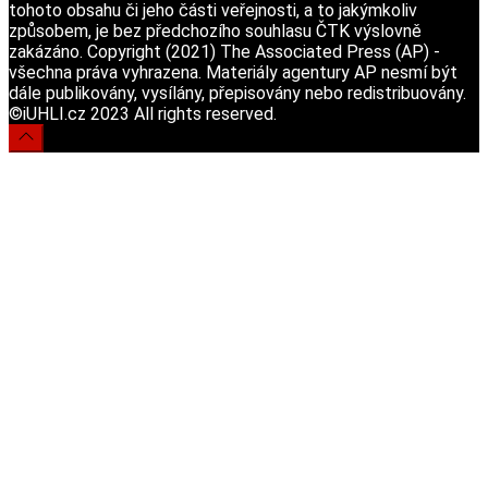
tohoto obsahu či jeho části veřejnosti, a to jakýmkoliv
způsobem, je bez předchozího souhlasu ČTK výslovně
zakázáno. Copyright (2021) The Associated Press (AP) -
všechna práva vyhrazena. Materiály agentury AP nesmí být
dále publikovány, vysílány, přepisovány nebo redistribuovány.
©iUHLI.cz 2023 All rights reserved.