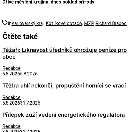
Dříve měsíční krajina, dnes poklad přírody
In
Karlovarský kraj
,
Kotlíkové dotace
,
MŽP
,
Richard Brabec
Čtěte také
Těžaři: Liknavost úředníků ohrožuje peníze pro
obce
Redakce
6.8.2026
5.8.2026
Těžba uhlí nekončí, propuštění horníci se vrací
Redakce
5.8.2026
31.7.2026
Přílepek zúží vedení energetického regulátora
Redakce
3.8.2026
31.7.2026