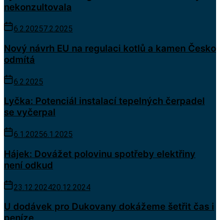
nekonzultovala
6.2.2025
7.2.2025
Nový návrh EU na regulaci kotlů a kamen Česko
odmítá
6.2.2025
Lyčka: Potenciál instalací tepelných čerpadel
se vyčerpal
6.1.2025
6.1.2025
Hájek: Dovážet polovinu spotřeby elektřiny
není odkud
23.12.2024
20.12.2024
U dodávek pro Dukovany dokážeme šetřit čas i
peníze