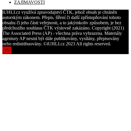
ZAJÍMAVOSTI
iUHLI.cz využívá zpravodajství ČTK, jehož obsah je chráněn
autorským zákonem. Přepis, šíření či další zpřístupňování tohoto
obsahu či jeho části veřejnosti, a to jakýmkoliv způsobem, je bez
předchozího souhlasu ČTK výslovně zakázáno. Copyright (2021)
The Associated Press (AP) - všechna práva vyhrazena. Materiály
agentury AP nesmí být dále publikovány, vysílány, přepisovány
nebo redistribuovány. ©iUHLI.cz 2023 All rights reserved.