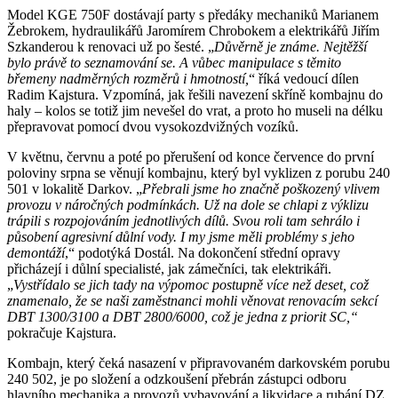
Model KGE 750F dostávají party s předáky mechaniků Marianem
Žebrokem, hydraulikářů Jaromírem Chrobokem a elektrikářů Jiřím
Szkanderou k renovaci už po šesté. „
Důvěrně je známe. Nejtěžší
bylo právě to seznamování se. A vůbec manipulace s těmito
břemeny nadměrných rozměrů i hmotností,
“ říká vedoucí dílen
Radim Kajstura. Vzpomíná, jak řešili navezení skříně kombajnu do
haly – kolos se totiž jim nevešel do vrat, a proto ho museli na délku
přepravovat pomocí dvou vysokozdvižných vozíků.
V květnu, červnu a poté po přerušení od konce července do první
poloviny srpna se věnují kombajnu, který byl vyklizen z porubu 240
501 v lokalitě Darkov. „
Přebrali jsme ho značně poškozený vlivem
provozu v náročných podmínkách. Už na dole se chlapi z výklizu
trápili s rozpojováním jednotlivých dílů. Svou roli tam sehrálo i
působení agresivní důlní vody. I my jsme měli problémy s jeho
demontáží
,“ podotýká Dostál. Na dokončení střední opravy
přicházejí i důlní specialisté, jak zámečníci, tak elektrikáři.
„
Vystřídalo se jich tady na výpomoc postupně více než deset, což
znamenalo, že se naši zaměstnanci mohli věnovat renovacím sekcí
DBT 1300/3100 a DBT 2800/6000, což je jedna z priorit SC,“
pokračuje Kajstura.
Kombajn, který čeká nasazení v připravovaném darkovském porubu
240 502, je po složení a odzkoušení přebrán zástupci odboru
hlavního mechanika a provozů vybavování a likvidace a rubání DZ