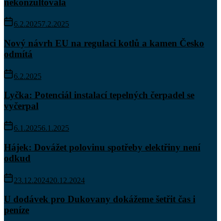
nekonzultovala
6.2.2025
7.2.2025
Nový návrh EU na regulaci kotlů a kamen Česko
odmítá
6.2.2025
Lyčka: Potenciál instalací tepelných čerpadel se
vyčerpal
6.1.2025
6.1.2025
Hájek: Dovážet polovinu spotřeby elektřiny není
odkud
23.12.2024
20.12.2024
U dodávek pro Dukovany dokážeme šetřit čas i
peníze