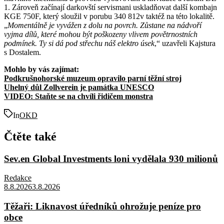
1. Zároveň začínají darkovští servismani uskladňovat další kombajn
KGE 750F, který sloužil v porubu 340 812v taktéž na této lokalitě.
„
Momentálně je vyvážen z dolu na povrch. Zůstane na nádvoří
vyjma dílů, které mohou být poškozeny vlivem povětrnostních
podmínek. Ty si dá pod střechu náš elektro úsek
,“ uzavřeli Kajstura
s Dostalem.
Mohlo by vás zajímat:
Podkrušnohorské muzeum opravilo parní těžní stroj
Uhelný důl Zollverein je památka UNESCO
VIDEO: Staňte se na chvíli řidičem monstra
In
OKD
Čtěte také
Sev.en Global Investments loni vydělala 930 milionů
Redakce
8.8.2026
3.8.2026
Těžaři: Liknavost úředníků ohrožuje peníze pro
obce