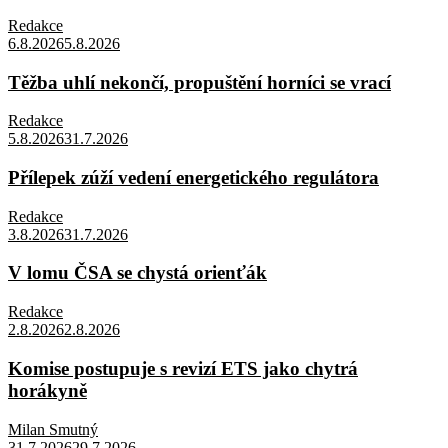
Redakce
6.8.2026
5.8.2026
Těžba uhlí nekončí, propuštění horníci se vrací
Redakce
5.8.2026
31.7.2026
Přílepek zúží vedení energetického regulátora
Redakce
3.8.2026
31.7.2026
V lomu ČSA se chystá orienťák
Redakce
2.8.2026
2.8.2026
Komise postupuje s revizí ETS jako chytrá
horákyně
Milan Smutný
31.7.2026
29.7.2026