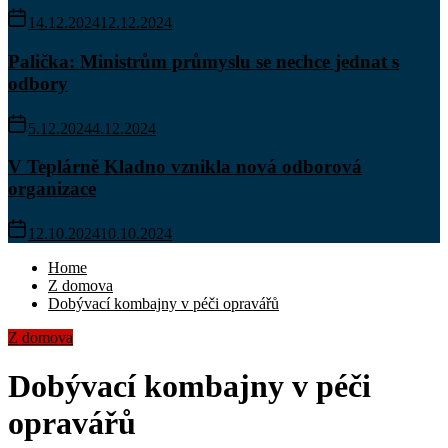
14.12.2024
12.12.2024
Palička: Ministrům průmyslu se nechce jednat s
odbory
5.12.2024
4.12.2024
V Teplárně Kladno vznikla nová odborová
organizace
12.10.2024
10.10.2024
Home
Z domova
Dobývací kombajny v péči opravářů
Z domova
Dobývací kombajny v péči
opravářů