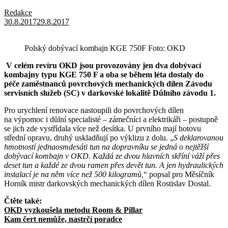
Redakce
30.8.2017
29.8.2017
Polský dobývací kombajn KGE 750F Foto: OKD
V celém revíru OKD jsou provozovány jen dva dobývací
kombajny typu KGE 750 F a oba se během léta dostaly do
péče zaměstnanců povrchových mechanických dílen Závodu
servisních služeb (SC) v darkovské lokalitě Důlního závodu 1.
Pro urychlení renovace nastoupili do povrchových dílen
na výpomoc i důlní specialisté – zámečníci a elektrikáři – postupně
se jich zde vystřídala více než desítka. U prvního mají hotovu
střední opravu, druhý uskladňují po výklizu z dolu. „
S deklarovanou
hmotností jednaosmdesáti tun na dopravníku se jedná o nejtěžší
dobývací kombajn v OKD. Každá ze dvou hlavních skříní váží přes
deset tun a každé ze dvou ramen přes devět tun. A jen hydraulických
instalací je na něm více než 500 kilogramů,
“ popsal pro Měsíčník
Horník mistr darkovských mechanických dílen Rostislav Dostal.
Čtěte také:
OKD vyzkoušela metodu Room & Pillar
Kam čert nemůže, nastrčí poradce