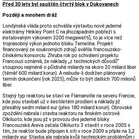
Před 30 lety byl spuštěn čtvrtý blok v Dukovanech
Později a mnohem dráž
Londýnská vláda proto schválila výstavbu nové jaderné
elektrárny Hinkley Point C na jihozápadním pobřeží s
instalovaným výkonem 3200 megawattů, to je více než
trojnásobný výkon jednoho bloku Temelína. Projekt
financovaný ze soukromých zdrojů svěřila francouzsko-
čínskému konsorciu. Zhruba rok po schválení projektu
Francouzi oznámili, že náklady „z technických důvodů“
stoupnou nejméně o půldruhé miliardy na skoro 20 miliard liber
(téměř 600 miliard korun). A nebude-li dodržen plánovaný
termín dokončení (rok 2025), může to být dalších 700 milionů
liber.
Stejný typ reaktoru se staví ve Flamanville na severu Francie,
kde jsou stavbaři už v šestiletém prodlení a náklady již
přesáhly sedm miliard eur (přes 180 miliard korun). Obrovské
zpoždění nabrala i stavba reaktoru na finském ostrově
Olkiluoto, kde jsou již v provozu dva jaderné bloky.
Francouzská Areva začala Olkiluoto 3 stavět v roce 2005 s
tím, že reaktor bude připojen k síti v roce 2009 a přijde na 3,2
miliardy eur. Stavba ale nabrala kvůli technickým problémům i