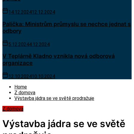
14.12.2024
12.12.2024
Palička: Ministrům průmyslu se nechce jednat s
odbory
5.12.2024
4.12.2024
V Teplárně Kladno vznikla nová odborová
organizace
12.10.2024
10.10.2024
Home
Z domova
Výstavba jádra se ve světě prodražuje
Z domova
Výstavba jádra se ve světě