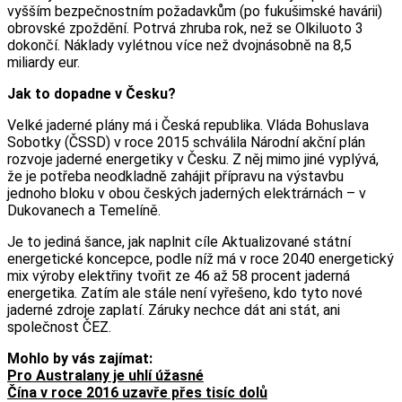
vyšším bezpečnostním požadavkům (po fukušimské havárii)
obrovské zpoždění. Potrvá zhruba rok, než se Olkiluoto 3
dokončí. Náklady vylétnou více než dvojnásobně na 8,5
miliardy eur.
Jak to dopadne v Česku?
Velké jaderné plány má i Česká republika. Vláda Bohuslava
Sobotky (ČSSD) v roce 2015 schválila Národní akční plán
rozvoje jaderné energetiky v Česku. Z něj mimo jiné vyplývá,
že je potřeba neodkladně zahájit přípravu na výstavbu
jednoho bloku v obou českých jaderných elektrárnách – v
Dukovanech a Temelíně.
Je to jediná šance, jak naplnit cíle Aktualizované státní
energetické koncepce, podle níž má v roce 2040 energetický
mix výroby elektřiny tvořit ze 46 až 58 procent jaderná
energetika. Zatím ale stále není vyřešeno, kdo tyto nové
jaderné zdroje zaplatí. Záruky nechce dát ani stát, ani
společnost ČEZ.
Mohlo by vás zajímat:
Pro Australany je uhlí úžasné
Čína v roce 2016 uzavře přes tisíc dolů