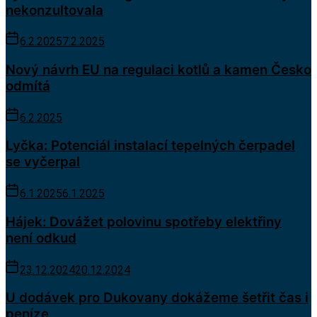
nekonzultovala
6.2.2025
7.2.2025
Nový návrh EU na regulaci kotlů a kamen Česko
odmítá
6.2.2025
Lyčka: Potenciál instalací tepelných čerpadel
se vyčerpal
6.1.2025
6.1.2025
Hájek: Dovážet polovinu spotřeby elektřiny
není odkud
23.12.2024
20.12.2024
U dodávek pro Dukovany dokážeme šetřit čas i
peníze