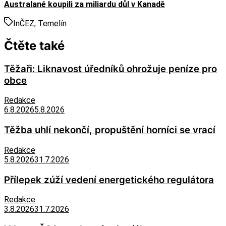
Australané koupili za miliardu důl v Kanadě
In
ČEZ
,
Temelín
Čtěte také
Těžaři: Liknavost úředníků ohrožuje peníze pro
obce
Redakce
6.8.2026
5.8.2026
Těžba uhlí nekončí, propuštění horníci se vrací
Redakce
5.8.2026
31.7.2026
Přílepek zúží vedení energetického regulátora
Redakce
3.8.2026
31.7.2026