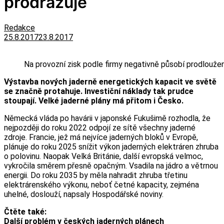
prodražuje
Redakce
25.8.2017
23.8.2017
Na provozní zisk podle firmy negativně působí prodlouže
Výstavba nových jaderně energetických kapacit ve světě
se značně protahuje. Investiční náklady tak prudce
stoupají. Velké jaderné plány má přitom i Česko.
Německá vláda po havárii v japonské Fukušimě rozhodla, že
nejpozději do roku 2022 odpojí ze sítě všechny jaderné
zdroje. Francie, jež má nejvíce jaderných bloků v Evropě,
plánuje do roku 2025 snížit výkon jaderných elektráren zhruba
o polovinu. Naopak Velká Británie, další evropská velmoc,
vykročila směrem přesně opačným. Vsadila na jádro a větrnou
energii. Do roku 2035 by měla nahradit zhruba třetinu
elektrárenského výkonu, neboť četné kapacity, zejména
uhelné, doslouží, napsaly Hospodářské noviny.
Čtěte také:
Další problém v českých jaderných plánech