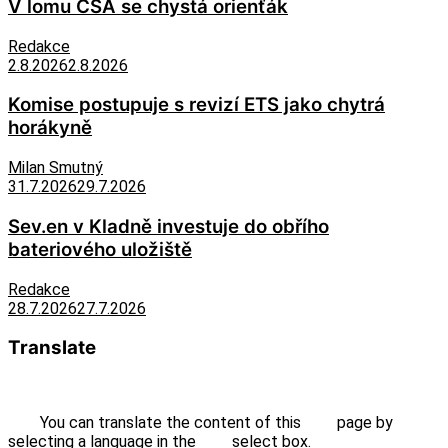
V lomu ČSA se chystá orienťák
Redakce
2.8.2026
2.8.2026
Komise postupuje s revizí ETS jako chytrá
horákyně
Milan Smutný
31.7.2026
29.7.2026
Sev.en v Kladně investuje do obřího
bateriového uložiště
Redakce
28.7.2026
27.7.2026
Translate
You can translate the content of this page by
selecting a language in the select box.