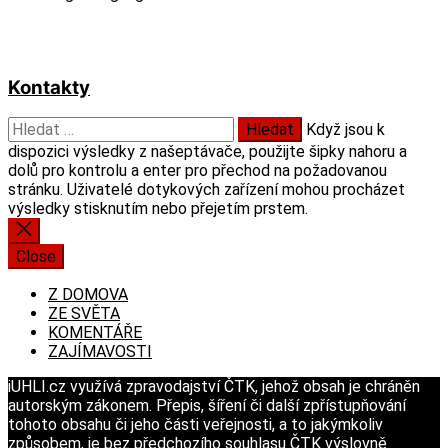
Kontakty
Vyhledávání
Když jsou k
dispozici výsledky z našeptávače, použijte šipky nahoru a
dolů pro kontrolu a enter pro přechod na požadovanou
stránku. Uživatelé dotykových zařízení mohou procházet
výsledky stisknutím nebo přejetím prstem.
Close
Z DOMOVA
ZE SVĚTA
KOMENTÁŘE
ZAJÍMAVOSTI
iUHLI.cz využívá zpravodajství ČTK, jehož obsah je chráněn
autorským zákonem. Přepis, šíření či další zpřístupňování
tohoto obsahu či jeho části veřejnosti, a to jakýmkoliv
způsobem, je bez předchozího souhlasu ČTK výslovně