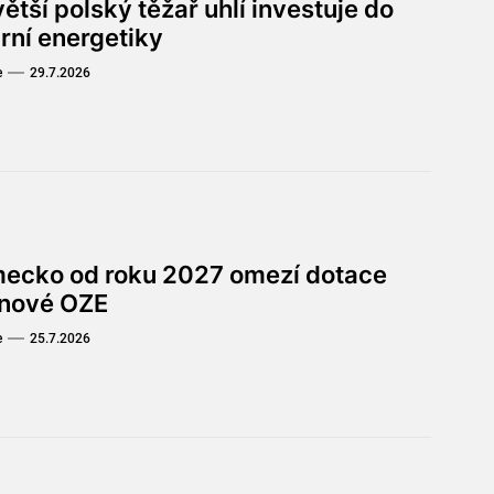
ětší polský těžař uhlí investuje do
rní energetiky
e
29.7.2026
ecko od roku 2027 omezí dotace
 nové OZE
e
25.7.2026