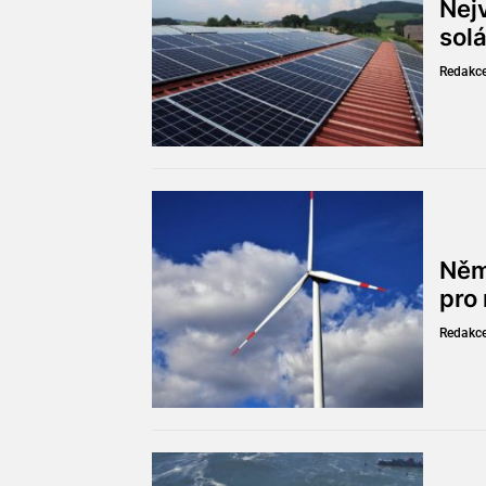
Nejv
solá
Redakc
Něm
pro
Redakc