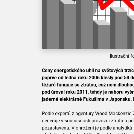
Ilustrační f
Ceny energetického uhlí na světových trzí
poprvé od ledna roku 2006 klesly pod 58 d
těžařů funguje se ztrátou, což není dlouho
pod úrovní roku 2011, tehdy je nahoru vyšr
jaderné elektrárně Fukušima v Japonsku. N
Podle expertů z agentury Wood Mackenzie 
generuje v současnosti provozní ztrátu a p
pozastavena. V ohrožení je podle analytiků