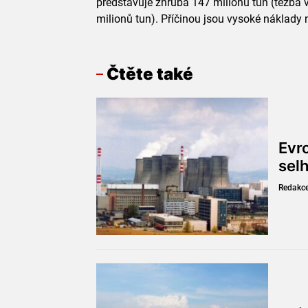
představuje zhruba 147 milionů tun (těžba 
milionů tun). Příčinou jsou vysoké náklady n
Čtěte také
Evr
sel
Redakc