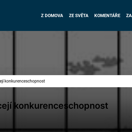
Z DOMOVA
ZE SVĚTA
KOMENTÁŘE
ZA
ácejí konkurenceschopnost
ácejí konkurenceschopnost