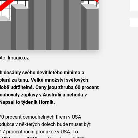
oto: Imagio.cz
ch dosáhly svého devítiletého minima a
olarů za tunu. Velké množství světových
době udržitelné. Ceny jsou zhruba 60 procent
oubovaly záplavy v Austrálii a nehoda v
apsal to týdeník Horník.
70 procent černouhelných firem v USA
rodukce v některých dolech bude muset být
 17 procent roční produkce v USA. To