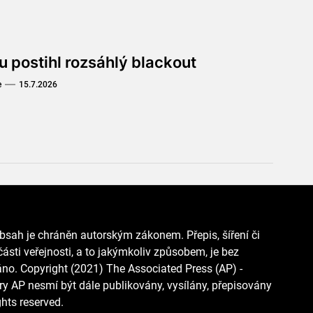
u postihl rozsáhlý blackout
e
15.7.2026
bsah je chráněn autorským zákonem. Přepis, šíření či
ásti veřejnosti, a to jakýmkoliv způsobem, je bez
o. Copyright (2021) The Associated Press (AP) -
y AP nesmí být dále publikovány, vysílány, přepisovány
hts reserved.