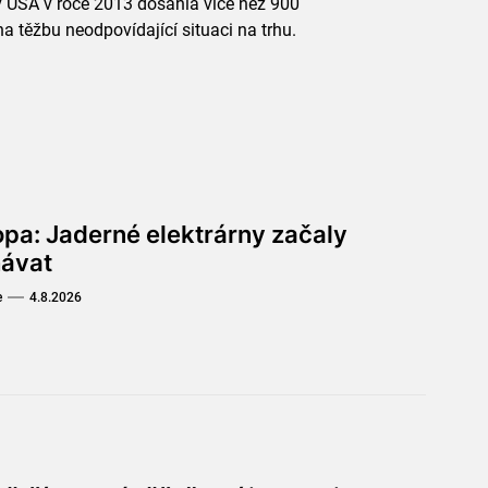
v USA v roce 2013 dosáhla více než 900
a těžbu neodpovídající situaci na trhu.
opa: Jaderné elektrárny začaly
hávat
e
4.8.2026