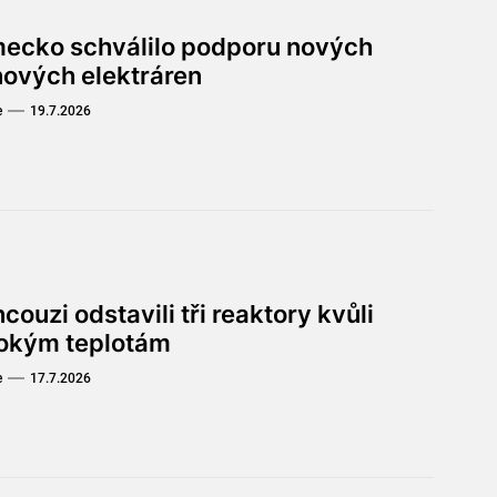
ecko schválilo podporu nových
nových elektráren
e
19.7.2026
couzi odstavili tři reaktory kvůli
okým teplotám
e
17.7.2026