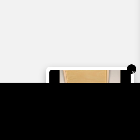
✕
Vybrat dárkový box