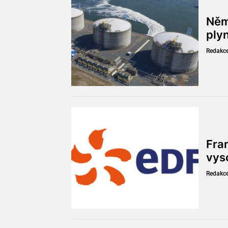
Něm
ply
Redakc
Fran
vys
Redakc