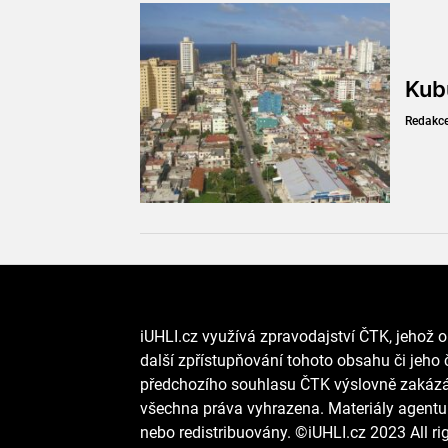
Kub
Redakc
iUHLI.cz využívá zpravodajství ČTK, jehož o
další zpřístupňování tohoto obsahu či jeho č
předchozího souhlasu ČTK výslovně zakázán
všechna práva vyhrazena. Materiály agentur
nebo redistribuovány. ©iUHLI.cz 2023 All rig