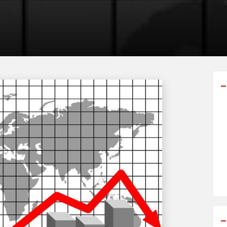
Y
p
s