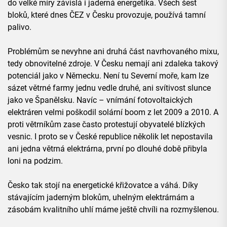
do velké míry závislá i jaderná energetika. Všech šest
bloků, které dnes ČEZ v Česku provozuje, používá tamní
palivo.
Problémům se nevyhne ani druhá část navrhovaného mixu,
tedy obnovitelné zdroje. V Česku nemají ani zdaleka takový
potenciál jako v Německu. Není tu Severní moře, kam lze
sázet větrné farmy jednu vedle druhé, ani svítivost slunce
jako ve Španělsku. Navíc – vnímání fotovoltaických
elektráren velmi poškodil solární boom z let 2009 a 2010. A
proti větrníkům zase často protestují obyvatelé blízkých
vesnic. I proto se v České republice několik let nepostavila
ani jedna větrná elektrárna, první po dlouhé době přibyla
loni na podzim.
Česko tak stojí na energetické křižovatce a váhá. Díky
stávajícím jaderným blokům, uhelným elektrárnám a
zásobám kvalitního uhlí máme ještě chvíli na rozmyšlenou.