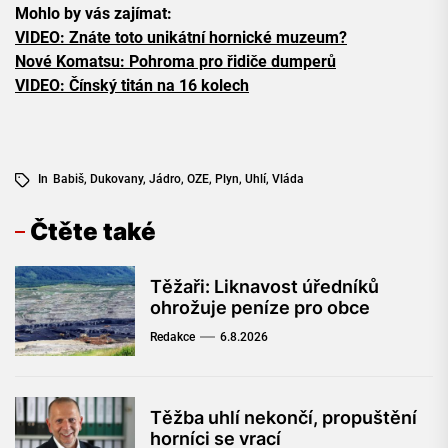
Mohlo by vás zajímat:
VIDEO: Znáte toto unikátní hornické muzeum?
Nové Komatsu: Pohroma pro řidiče dumperů
VIDEO: Čínský titán na 16 kolech
In
Babiš
,
Dukovany
,
Jádro
,
OZE
,
Plyn
,
Uhlí
,
Vláda
Čtěte také
Těžaři: Liknavost úředníků
ohrožuje peníze pro obce
Redakce
6.8.2026
Těžba uhlí nekončí, propuštění
horníci se vrací