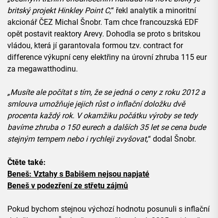
britský projekt Hinkley Point C,
“ řekl analytik a minoritní
akcionář ČEZ Michal Šnobr. Tam chce francouzská EDF
opět postavit reaktory Arevy. Dohodla se proto s britskou
vládou, která jí garantovala formou tzv. contract for
difference výkupní ceny elektřiny na úrovní zhruba 115 eur
za megawatthodinu.
„Musíte ale počítat s tím, že se jedná o ceny z roku 2012 a
smlouva umožňuje jejich růst o inflační doložku dvě
procenta každý rok. V okamžiku počátku výroby se tedy
bavíme zhruba o 150 eurech a dalších 35 let se cena bude
stejným tempem nebo i rychleji zvyšovat,
“ dodal Šnobr.
Čtěte také:
Beneš: Vztahy s Babišem nejsou napjaté
Beneš v podezření ze střetu zájmů
Pokud bychom stejnou výchozí hodnotu posunuli s inflační