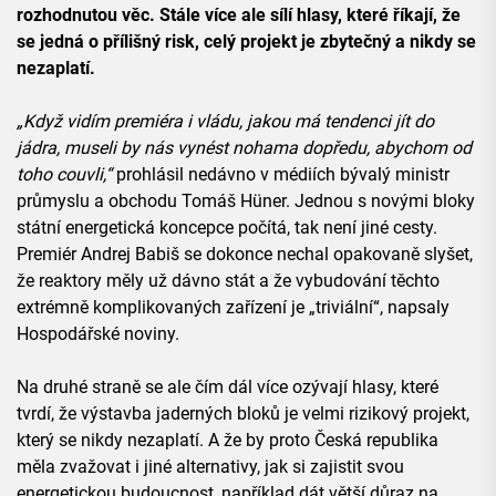
rozhodnutou věc. Stále více ale sílí hlasy, které říkají, že
se jedná o přílišný risk, celý projekt je zbytečný a nikdy se
nezaplatí.
„Když vidím premiéra i vládu, jakou má tendenci jít do
jádra, museli by nás vynést nohama dopředu, abychom od
toho couvli,“
prohlásil nedávno v médiích bývalý ministr
průmyslu a obchodu Tomáš Hüner. Jednou s novými bloky
státní energetická koncepce počítá, tak není jiné cesty.
Premiér Andrej Babiš se dokonce nechal opakovaně slyšet,
že reaktory měly už dávno stát a že vybudování těchto
extrémně komplikovaných zařízení je „triviální“, napsaly
Hospodářské noviny.
Na druhé straně se ale čím dál více ozývají hlasy, které
tvrdí, že výstavba jaderných bloků je velmi rizikový projekt,
který se nikdy nezaplatí. A že by proto Česká republika
měla zvažovat i jiné alternativy, jak si zajistit svou
energetickou budoucnost, například dát větší důraz na