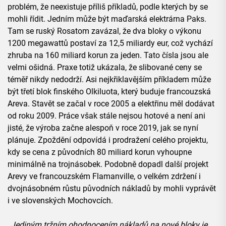
problém, že neexistuje příliš příkladů, podle kterých by se
mohli řídit. Jedním může být maďarská elektrárna Paks.
Tam se ruský Rosatom zavázal, že dva bloky o výkonu
1200 megawattů postaví za 12,5 miliardy eur, což vychází
zhruba na 160 miliard korun za jeden. Tato čísla jsou ale
velmi ošidná. Praxe totiž ukázala, že slibované ceny se
téměř nikdy nedodrží. Asi nejkřiklavějším příkladem může
být třetí blok finského Olkiluota, který buduje francouzská
Areva. Stavět se začal v roce 2005 a elektřinu měl dodávat
od roku 2009. Práce však stále nejsou hotové a není ani
jisté, že výroba začne alespoň v roce 2019, jak se nyní
plánuje. Zpoždění odpovídá i prodražení celého projektu,
kdy se cena z původních 80 miliard korun vyhoupne
minimálně na trojnásobek. Podobně dopadl další projekt
Arevy ve francouzském Flamanville, o velkém zdržení i
dvojnásobném růstu původních nákladů by mohli vyprávět
i ve slovenských Mochovcích.
„Jediným tržním ohodnocením nákladů na nové bloky je