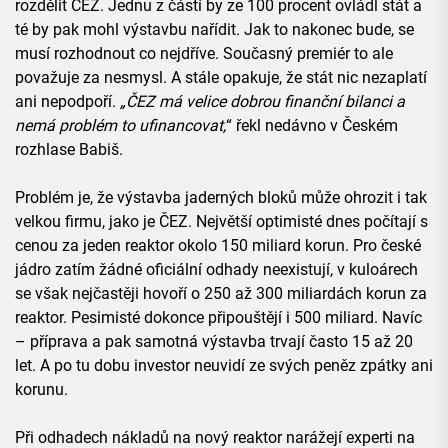
rozdělit ČEZ. Jednu z částí by ze 100 procent ovládl stát a
té by pak mohl výstavbu nařídit. Jak to nakonec bude, se
musí rozhodnout co nejdříve. Současný premiér to ale
považuje za nesmysl. A stále opakuje, že stát nic nezaplatí
ani nepodpoří.
„ČEZ má velice dobrou finanční bilanci a
nemá problém to ufinancovat,
“ řekl nedávno v Českém
rozhlase Babiš.
Problém je, že výstavba jaderných bloků může ohrozit i tak
velkou firmu, jako je ČEZ. Největší optimisté dnes počítají s
cenou za jeden reaktor okolo 150 miliard korun. Pro české
jádro zatím žádné oficiální odhady neexistují, v kuloárech
se však nejčastěji hovoří o 250 až 300 miliardách korun za
reaktor. Pesimisté dokonce připouštějí i 500 miliard. Navíc
– příprava a pak samotná výstavba trvají často 15 až 20
let. A po tu dobu investor neuvidí ze svých peněz zpátky ani
korunu.
Při odhadech nákladů na nový reaktor narážejí experti na