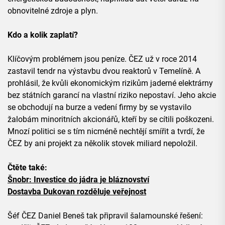
obnovitelné zdroje a plyn.
Kdo a kolik zaplatí?
Klíčovým problémem jsou peníze. ČEZ už v roce 2014
zastavil tendr na výstavbu dvou reaktorů v Temelíně. A
prohlásil, že kvůli ekonomickým rizikům jaderné elektrárny
bez státních garancí na vlastní riziko nepostaví. Jeho akcie
se obchodují na burze a vedení firmy by se vystavilo
žalobám minoritních akcionářů, kteří by se cítili poškozeni.
Mnozí politici se s tím nicméně nechtějí smířit a tvrdí, že
ČEZ by ani projekt za několik stovek miliard nepoložil.
Čtěte také:
Šnobr: Investice do jádra je bláznovství
Dostavba Dukovan rozděluje veřejnost
Šéf ČEZ Daniel Beneš tak připravil šalamounské řešení: