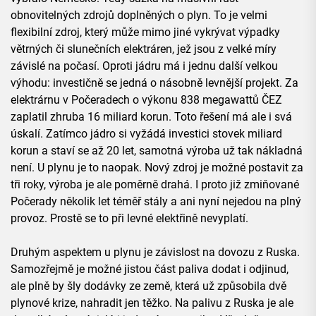
obnovitelných zdrojů doplněných o plyn. To je velmi
flexibilní zdroj, který může mimo jiné vykrývat výpadky
větrných či slunečních elektráren, jež jsou z velké míry
závislé na počasí. Oproti jádru má i jednu další velkou
výhodu: investičně se jedná o násobně levnější projekt. Za
elektrárnu v Počeradech o výkonu 838 megawattů ČEZ
zaplatil zhruba 16 miliard korun. Toto řešení má ale i svá
úskalí. Zatímco jádro si vyžádá investici stovek miliard
korun a staví se až 20 let, samotná výroba už tak nákladná
není. U plynu je to naopak. Nový zdroj je možné postavit za
tři roky, výroba je ale poměrně drahá. I proto již zmiňované
Počerady několik let téměř stály a ani nyní nejedou na plný
provoz. Prostě se to při levné elektřině nevyplatí.
Druhým aspektem u plynu je závislost na dovozu z Ruska.
Samozřejmě je možné jistou část paliva dodat i odjinud,
ale plně by šly dodávky ze země, která už způsobila dvě
plynové krize, nahradit jen těžko. Na palivu z Ruska je ale