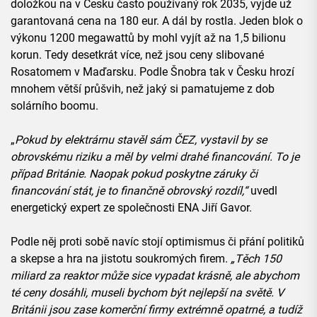
doložkou na v Česku často používaný rok 2035, vyjde už
garantovaná cena na 180 eur. A dál by rostla. Jeden blok o
výkonu 1200 megawattů by mohl vyjít až na 1,5 bilionu
korun. Tedy desetkrát více, než jsou ceny slibované
Rosatomem v Maďarsku. Podle Šnobra tak v Česku hrozí
mnohem větší průšvih, než jaký si pamatujeme z dob
solárního boomu.
„
Pokud by elektrárnu stavěl sám ČEZ, vystavil by se
obrovskému riziku a měl by velmi drahé financování. To je
případ Británie. Naopak pokud poskytne záruky či
financování stát, je to finančně obrovský rozdíl,“
uvedl
energetický expert ze společnosti ENA Jiří Gavor.
Podle něj proti sobě navíc stojí optimismus či přání politiků
a skepse a hra na jistotu soukromých firem.
„Těch 150
miliard za reaktor může sice vypadat krásně, ale abychom
té ceny dosáhli, museli bychom být nejlepší na světě. V
Británii jsou zase komerční firmy extrémně opatrné, a tudíž