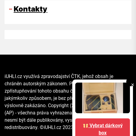
Kontakty
iUHLI.cz využívá zpravodajství ČTK, jehož obsah je
chráněn autorským zákonem. Přepis, šíření či další
✕
zpřístupňování tohoto obsahu či jeho části veřejnosti, a to
jakýmkoliv způsobem, je bez předchozího souhlasu ČTK
výslovně zakázáno. Copyright (2021) The Associated Press
(AP) - všechna práva vyhrazena. Materiály agentury AP
nesmí být dále publikovány, vysílány, přepisovány nebo
Vybrat dárkový
redistribuovány. ©iUHLI.cz 2023 All rights reserved.
box