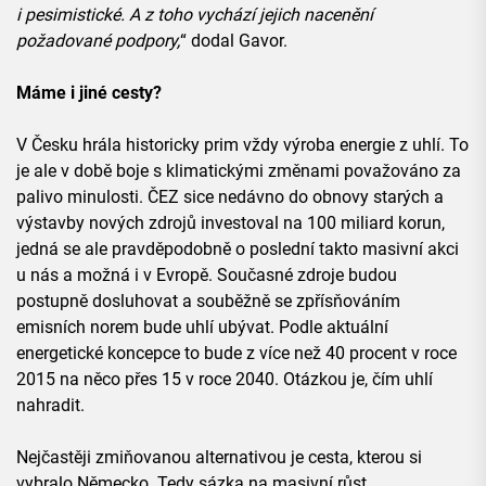
i pesimistické. A z toho vychází jejich nacenění
požadované podpory,
“ dodal Gavor.
Máme i jiné cesty?
V Česku hrála historicky prim vždy výroba energie z uhlí. To
je ale v době boje s klimatickými změnami považováno za
palivo minulosti. ČEZ sice nedávno do obnovy starých a
výstavby nových zdrojů investoval na 100 miliard korun,
jedná se ale pravděpodobně o poslední takto masivní akci
u nás a možná i v Evropě. Současné zdroje budou
postupně dosluhovat a souběžně se zpřísňováním
emisních norem bude uhlí ubývat. Podle aktuální
energetické koncepce to bude z více než 40 procent v roce
2015 na něco přes 15 v roce 2040. Otázkou je, čím uhlí
nahradit.
Nejčastěji zmiňovanou alternativou je cesta, kterou si
vybralo Německo. Tedy sázka na masivní růst