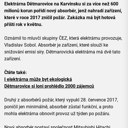
Elektrárna Dětmarovice na Karvinsku si za více než 600
milionů korun pořídí nový absorbér, jenž nahradí zařízení,
které v roce 2017 zničil požár. Zakázka má být hotová
příští rok v květnu.
Oznámil to mluvčí skupiny ČEZ, která elektrárnu provozuje,
Vladislav Sobol. Absorbér je zařízení, které slouží ke
snižování emisí síry. Dětmarovická elektrárna má dvě tato
zařízení.
Čtěte také:
I elektrárna může byt ekologická
Dětmarovice si loni prohlédlo 2000 zájemců
Druhý z absorbérů požár, který vypukl 28. července 2017,
poničil jen minimálně, absorbér zůstal funkční, a proto
mohla elektrárna obnovit provoz už týden po požáru.
Nový absorbér postaví společnost Mitsubishi Hitachi