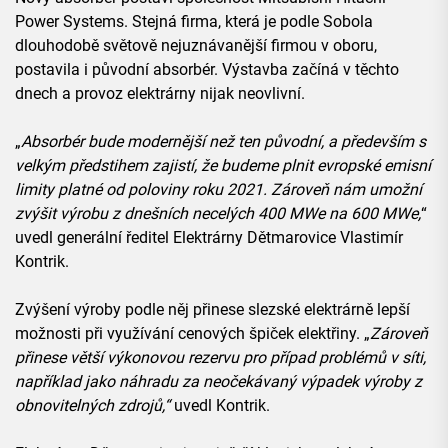
Power Systems. Stejná firma, která je podle Sobola
dlouhodobě světově nejuznávanější firmou v oboru,
postavila i původní absorbér. Výstavba začíná v těchto
dnech a provoz elektrárny nijak neovlivní.
„
Absorbér bude modernější než ten původní, a především s
velkým předstihem zajistí, že budeme plnit evropské emisní
limity platné od poloviny roku 2021. Zároveň nám umožní
zvýšit výrobu z dnešních necelých 400 MWe na 600 MWe,
“
uvedl generální ředitel Elektrárny Dětmarovice Vlastimír
Kontrik.
Zvýšení výroby podle něj přinese slezské elektrárně lepší
možnosti při využívání cenových špiček elektřiny. „
Zároveň
přinese větší výkonovou rezervu pro případ problémů v síti,
například jako náhradu za neočekávaný výpadek výroby z
obnovitelných zdrojů,“
uvedl Kontrik.