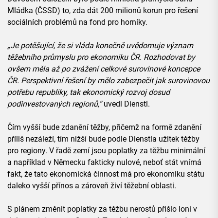
Mládka (ČSSD) to, zda dát 200 milionů korun pro řešení
sociálních problémů na fond pro horníky.
„Je potěšující, že si vláda konečně uvědomuje význam
těžebního průmyslu pro ekonomiku ČR. Rozhodovat by
ovšem měla až po zvážení celkové surovinové koncepce
ČR. Perspektivní řešení by mělo zabezpečit jak surovinovou
potřebu republiky, tak ekonomický rozvoj dosud
podinvestovaných regionů,“
uvedl Dienstl.
Čím vyšší bude zdanění těžby, přičemž na formě zdanění
příliš nezáleží, tím nižší bude podle Dienstla užitek těžby
pro regiony. V řadě zemí jsou poplatky za těžbu minimální
a například v Německu fakticky nulové, neboť stát vnímá
fakt, že tato ekonomická činnost má pro ekonomiku státu
daleko vyšší přínos a zároveň živí těžební oblasti.
S plánem změnit poplatky za těžbu nerostů přišlo loni v