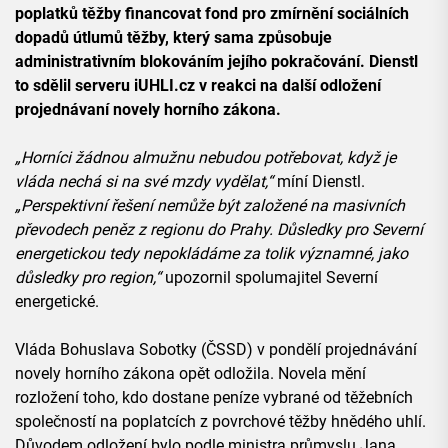
poplatků těžby financovat fond pro zmírnění sociálních
dopadů útlumů těžby, který sama způsobuje
administrativním blokováním jejího pokračování. Dienstl
to sdělil serveru iUHLI.cz v reakci na další odložení
projednávaní novely horního zákona.
„Horníci žádnou almužnu nebudou potřebovat, když je
vláda nechá si na své mzdy vydělat,“
míní Dienstl.
„Perspektivní řešení nemůže být založené na masivních
převodech peněz z regionu do Prahy. Důsledky pro Severní
energetickou tedy nepokládáme za tolik významné, jako
důsledky pro region,“
upozornil spolumajitel Severní
energetické.
Vláda Bohuslava Sobotky (ČSSD) v pondělí projednávání
novely horního zákona opět odložila. Novela mění
rozložení toho, kdo dostane peníze vybrané od těžebních
společností na poplatcích z povrchové těžby hnědého uhlí.
Důvodem odložení bylo podle ministra průmyslu Jana