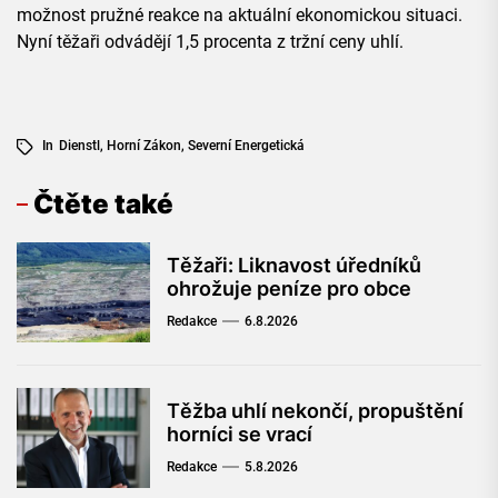
možnost pružné reakce na aktuální ekonomickou situaci.
Nyní těžaři odvádějí 1,5 procenta z tržní ceny uhlí.
In
Dienstl
,
Horní Zákon
,
Severní Energetická
Čtěte také
Těžaři: Liknavost úředníků
ohrožuje peníze pro obce
Redakce
6.8.2026
Těžba uhlí nekončí, propuštění
horníci se vrací
Redakce
5.8.2026