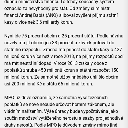
dubnu ministerstvo financí. To tehdy současný systém
označilo za nevýhodný pro stát. Od změny si ministr
financí Andrej Babiš (ANO) sliboval zvýšení příjmu státní
kasy o více než 3,6 miliardy korun.
Nyní jde 75 procent obcím a 25 procent státu. Podle návrhu
novely má jít obcím jen 33 procent a zbytek putovat do
státního rozpočtu. Změna má přinést do státní kasy o 427
milionů korun více než v roce 2013, na příjmy rozpočtů obcí
má mít neutrální dopad. V roce 2013 získaly obce z
poplatků zhruba 450 milionů korun a státní rozpočet 150
milionů korun. Ze samotné těžby hnědého uhlí šlo obcím
asi 200 milionů Kč a státu 66 milionů korun.
MPO už dříve oznámilo, že samotná výše těžebních
poplatků se nově nebude určovat horním zákonem, ale
vládním nařízením. Výše úhrady bude vypočítávána jako
součin množství vytěženého nerostu a sazby pro jednotlivé
druhy nerostů. Podle MPO je důvodem změny mimo jiné