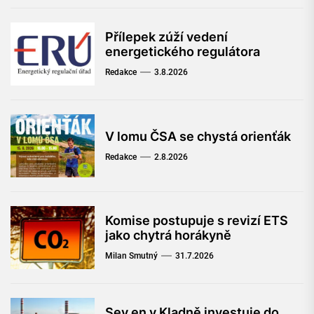
Přílepek zúží vedení
energetického regulátora
Redakce
3.8.2026
V lomu ČSA se chystá orienťák
Redakce
2.8.2026
Komise postupuje s revizí ETS
jako chytrá horákyně
Milan Smutný
31.7.2026
Sev.en v Kladně investuje do