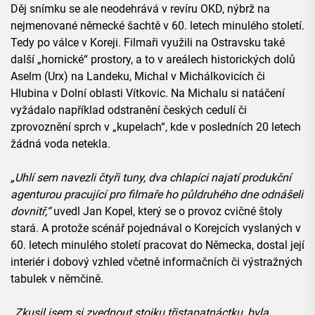
Děj snímku se ale neodehrává v revíru OKD, nýbrž na
nejmenované německé šachtě v 60. letech minulého století.
Tedy po válce v Koreji. Filmaři využili na Ostravsku také
další „hornické“ prostory, a to v areálech historických dolů
Aselm (Urx) na Landeku, Michal v Michálkovicích či
Hlubina v Dolní oblasti Vítkovic. Na Michalu si natáčení
vyžádalo například odstranění českých cedulí či
zprovoznění sprch v „kupelach“, kde v posledních 20 letech
žádná voda netekla.
„Uhlí sem navezli čtyři tuny, dva chlapíci najatí produkční
agenturou pracující pro filmaře ho půldruhého dne odnášeli
dovnitř,“
uvedl Jan Kopel, který se o provoz cvičné štoly
stará. A protože scénář pojednával o Korejcích vyslaných v
60. letech minulého století pracovat do Německa, dostal její
interiér i dobový vzhled včetně informačních či výstražných
tabulek v němčině.
„Zkusil jsem si zvednout stojku třistapatnáctku, byla