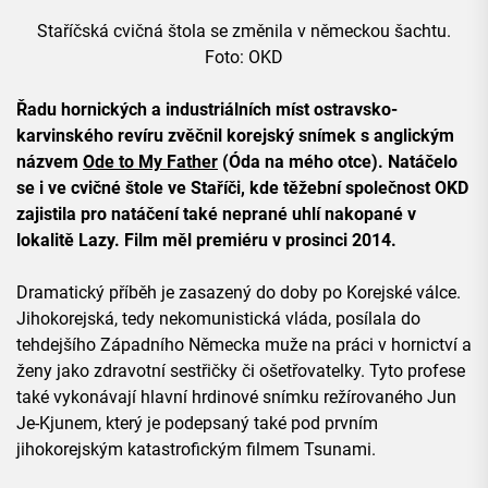
Staříčská cvičná štola se změnila v německou šachtu.
Foto: OKD
Řadu hornických a industriálních míst ostravsko-
karvinského revíru zvěčnil korejský snímek s anglickým
názvem
Ode to My Father
(Óda na mého otce). Natáčelo
se i ve cvičné štole ve Staříči, kde těžební společnost OKD
zajistila pro natáčení také neprané uhlí nakopané v
lokalitě Lazy. Film měl premiéru v prosinci 2014.
Dramatický příběh je zasazený do doby po Korejské válce.
Jihokorejská, tedy nekomunistická vláda, posílala do
tehdejšího Západního Německa muže na práci v hornictví a
ženy jako zdravotní sestřičky či ošetřovatelky. Tyto profese
také vykonávají hlavní hrdinové snímku režírovaného Jun
Je-Kjunem, který je podepsaný také pod prvním
jihokorejským katastrofickým filmem Tsunami.