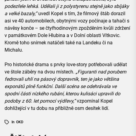
podezřele lehká. Udělali ji z polystyrenu stejně jako sbíjáky
a velké bazaly,“
uvedl Kopel s tím, že filmový štáb dorazil
asi ve 40 automobilech, obytnými vozy počínaje a tahači s
návěsy konče – se čtyřhodinovým zpožděním kvůli zdržení
v památkovém Dole Hlubina a v Dolní oblasti Vítkovic.
Kromě toho snímek natáčeli také na Landeku či na
Michalu.
Pro historické drama s prvky love-story potřebovali udělat
ve štole záběry na dvou místech.
„Figuranti nad porubem
fedrovali uhlí na pásový dopravník, ten je jako většina
exponátů plně funkční. Další scéna se odehrávala ve
spodní části nízkého rubání, kterou kulisáci upravili do
podoby z 60. let pomocí výdřevy,“
vzpomínal Kopel
dohlížející v tu dobu na přibližně osm desítek lidí.
In
OKD