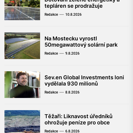
tepláren se prodražuje
Redakce
10.8.2026
Na Mostecku vyrostl
50megawattový solární park
Redakce
9.8.2026
Sev.en Global Investments loni
vydělala 930 milionů
Redakce
8.8.2026
Těžaři: Liknavost úředníků
ohrožuje peníze pro obce
Redakce
6.8.2026