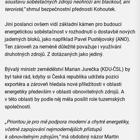
soustavu soběstačných zdrojů neohrozí ani blackout, ani
teroristé,“
shrnul bezpečnostní přednosti Kohoutek.
Jiní poslanci ovšem vidí základní kámen pro budoucí
energetickou soběstačnost v rozhodnutí o dostavbě nových
jaderných bloků, jako například Pavel Pustějovský (ANO).
Ten zároveň za neméně důležité považuje i využívání
druhotných zdrojů. Z dotázaných jako jediný.
Bývalý ministr zemědělství Marian Jurečka (KDU-ČSL) by
byl také rád, kdyby si Česká republika udržela pozici
exportéra a zároveň hledala nové příležitosti v oblasti
energetiky především v oblasti obnovitelných zdrojů. A
v této oblasti by podle něj měla posílit role tuzemských
společností.
„Prioritou je pro mě podpora moderní a chytré energetiky,
včetně zapojování nejmodernějších přístupů
k obnovitelným zdrojům,“
má obdobný názor Martin