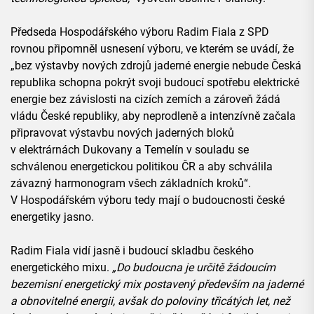
Předseda Hospodářského výboru Radim Fiala z SPD
rovnou připomněl usnesení výboru, ve kterém se uvádí, že
„bez výstavby nových zdrojů jaderné energie nebude Česká
republika schopna pokrýt svoji budoucí spotřebu elektrické
energie bez závislosti na cizích zemích a zároveň žádá
vládu České republiky, aby neprodleně a intenzívně začala
připravovat výstavbu nových jaderných bloků
v elektrárnách Dukovany a Temelín v souladu se
schválenou energetickou politikou ČR a aby schválila
závazný harmonogram všech základních kroků“.
V Hospodářském výboru tedy mají o budoucnosti české
energetiky jasno.
Radim Fiala vidí jasně i budoucí skladbu českého
energetického mixu.
„Do budoucna je určitě žádoucím
bezemisní energetický mix postavený především na jaderné
a obnovitelné energii, avšak do poloviny třicátých let, než