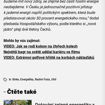
budeme mít nový zdroj, se zřejmě bez části fosilní energie
neobejdeme. V Česku je jednoznačně pozitivní přístup
k jaderné energii napříč politickým spektrem, která bude
představovat okolo 50 procent energetického mixu,“
dodal
předseda Hospodářského výboru, podle kterého si „nové
jádro“ přejí dvě třetiny Čechů.
Mohlo by vás zajímat:
VIDEO: Jak se rodí kolosy na čtyřech kolech
Největší bagr na světě udělal kariéru ve filmu
VIDEO: Extrémní golfové hřiště na korbách náklaďáků
In
Birke
,
Energetika
,
Radim Fiala
,
Uhlí
Čtěte také
Dotování zelené energetiky a