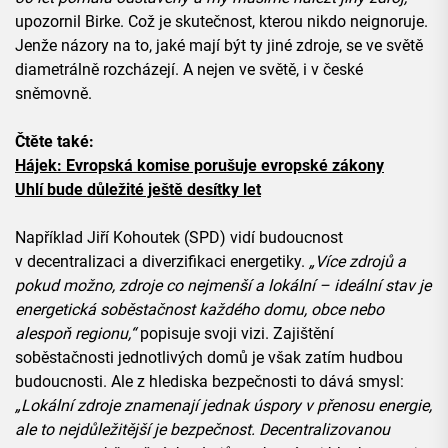
upozornil Birke. Což je skutečnost, kterou nikdo neignoruje.
Jenže názory na to, jaké mají být ty jiné zdroje, se ve světě
diametrálně rozcházejí. A nejen ve světě, i v české
sněmovně.
Čtěte také:
Hájek: Evropská komise porušuje evropské zákony
Uhlí bude důležité ještě desítky let
Například Jiří Kohoutek (SPD) vidí budoucnost
v decentralizaci a diverzifikaci energetiky.
„
Více zdrojů a
pokud možno, zdroje co nejmenší a lokální – ideální stav je
energetická soběstačnost každého domu, obce nebo
alespoň regionu,“
popisuje svoji vizi. Zajištění
soběstačnosti jednotlivých domů je však zatím hudbou
budoucnosti. Ale z hlediska bezpečnosti to dává smysl:
„
Lokální zdroje znamenají jednak úspory v přenosu energie,
ale to nejdůležitější je bezpečnost. Decentralizovanou