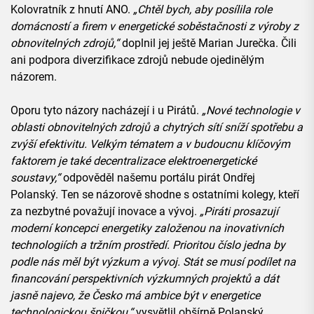
Kolovratník z hnutí ANO.
„Chtěl bych, aby posílila role
domácností a firem v energetické soběstačnosti z výroby z
obnovitelných zdrojů,“
doplnil jej ještě Marian Jurečka. Čili
ani podpora diverzifikace zdrojů nebude ojedinělým
názorem.
Oporu tyto názory nacházejí i u Pirátů.
„Nové technologie v
oblasti obnovitelných zdrojů a chytrých sítí sníží spotřebu a
zvýší efektivitu. Velkým tématem a v budoucnu klíčovým
faktorem je také decentralizace elektroenergetické
soustavy,“
odpověděl našemu portálu pirát Ondřej
Polanský. Ten se názorově shodne s ostatními kolegy, kteří
za nezbytné považují inovace a vývoj.
„
Piráti prosazují
moderní koncepci energetiky založenou na inovativních
technologiích a tržním prostředí. Prioritou číslo jedna by
podle nás měl být výzkum a vývoj. Stát se musí podílet na
financování perspektivních výzkumných projektů a dát
jasně najevo, že Česko má ambice být v energetice
technologickou špičkou,“
vysvětlil obšírně Polanský.