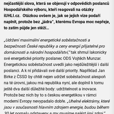
nejčastější slova, která se objevují v odpovědích poslanců
Hospodářského výboru, kteří reagovali na otázky
iUHLI.cz. Otázkou ovšem je, jak se jejich vize podaří
naplnit, protože bez „jádra“, kterému Evropa moc nepřeje,
to zatím půjde jen stěží…
„Udržení maximální energetické soběstačnosti a
bezpečnosti České republiky a ceny energií přijatelné pro
domácnosti a národní hospodářství,“
tak shrnul lakonicky
své energetické priority poslanec ODS Vojtěch Munzar.
Energetickou soběstačnost uvedli jako nejdůležitější i další
poslanci. A k ní přidávali své další priority. Například Jan
Birke z ČSSD by chtěl nejen udržet soběstačnost alespoň
na té úrovni, jakou má republika nyní, ale doplnil k tomu
ještě dva další důležité body: udržitelnost a inovace.
Protože bez nich by to s českou energetikou v rámci
moderní Evropy nevypadalo dobře.
„Uhelné elektrárny, které
jsou v současnosti hlavním zdrojem energie, budou během
30 let pomalu odstaveny a my musíme nalézt jiný zdroj,“