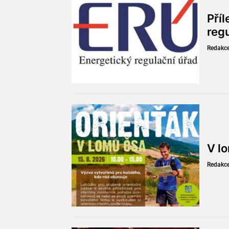
Pří
reg
Redakc
V l
Redakc