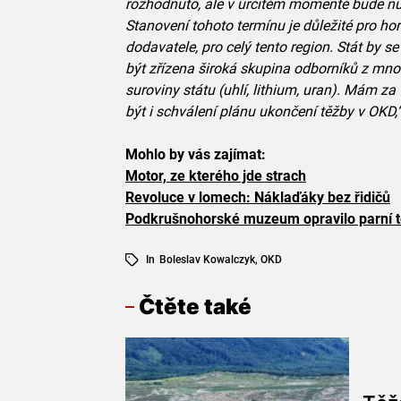
rozhodnuto, ale v určitém momentě bude n
Stanovení tohoto termínu je důležité pro hor
dodavatele, pro celý tento region. Stát by se
být zřízena široká skupina odborníků z mnoha
suroviny státu (uhlí, lithium, uran). Mám z
být i schválení plánu ukončení těžby v OKD,
Mohlo by vás zajímat:
Motor, ze kterého jde strach
Revoluce v lomech: Náklaďáky bez řidičů
Podkrušnohorské muzeum opravilo parní tě
In
Boleslav Kowalczyk
,
OKD
Čtěte také