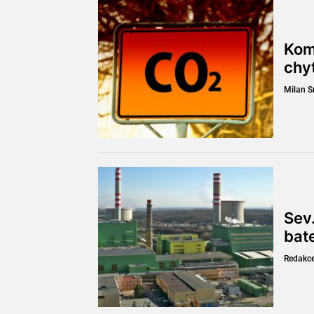
Kom
chy
Milan 
Sev.
bat
Redakc