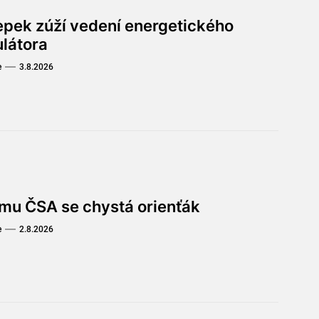
lepek zúží vedení energetického
ulátora
e
3.8.2026
omu ČSA se chystá orienťák
e
2.8.2026