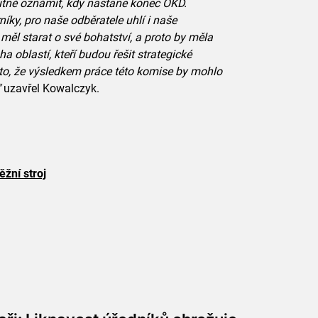
utné oznámit, kdy nastane konec OKD.
níky, pro naše odběratele uhlí i naše
 měl starat o své bohatství, a proto by měla
 oblastí, kteří budou řešit strategické
a to, že výsledkem práce této komise by mohlo
“
uzavřel Kowalczyk.
žní stroj