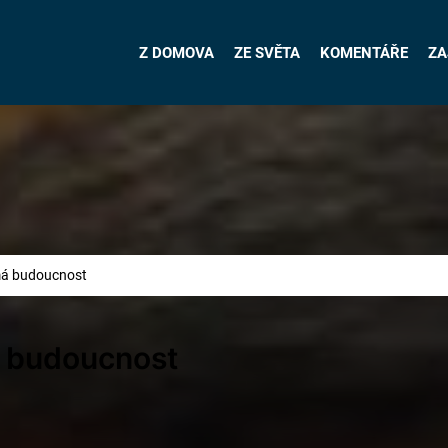
Z DOMOVA
ZE SVĚTA
KOMENTÁŘE
ZA
má budoucnost
 budoucnost