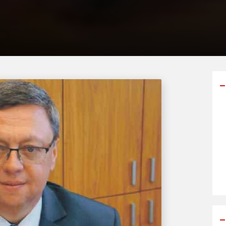
Y
p
s