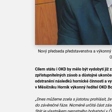
Nový předseda představenstva a výkonný 
Cílem státu i OKD by mělo být vydobytí již
zpřístupnitelných zásob a důstojné ukonče
odstranění následků hornické činnosti a vyu
v Měsíčníku Horník výkonný ředitel OKD B
„Dnes můžeme zcela s jistotou prohlásit, že
do závěrečné fáze. Nicméně určitá část zásob
Stát je vlastníkem nerostného bohatství v Č