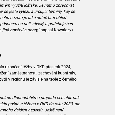
árném využití ložiska. Je nutno zpracovat
er se ještě vytěží, a určující termíny, kdy se
mého názoru je také nutné brát ohled
způsobem na uhlí závislý a potřebuje čas
 jiná odvětví a obory,“
napsal Kowalczyk.
á
ín ukončení těžby v OKD přes rok 2024,
ržení zaměstnanosti, zachování kupní síly,
bytů v regionu je závislé na teple z černého
rémnímu dlouhodobému propadu cen uhlí, pak
lán počítá s těžbou v OKD do roku 2030, ale
i mnoho dalších aspektů. Ještě není