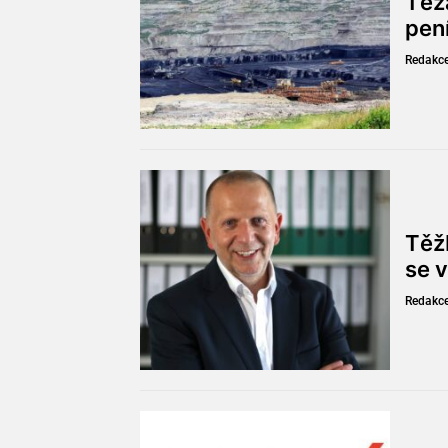
Těž
pen
Redakc
Těžb
se v
Redakc