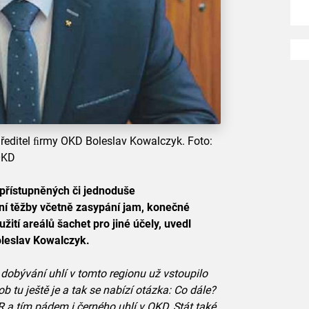
ředitel ﬁrmy OKD Boleslav Kowalczyk. Foto:
OKD
 zpřístupněných či jednoduše
ní těžby včetně zasypání jam, konečné
žití areálů šachet pro jiné účely, uvedl
oleslav Kowalczyk.
 dobývání uhlí v tomto regionu už vstoupilo
 tu ještě je a tak se nabízí otázka: Co dále?
R a tím pádem i černého uhlí v OKD. Stát také