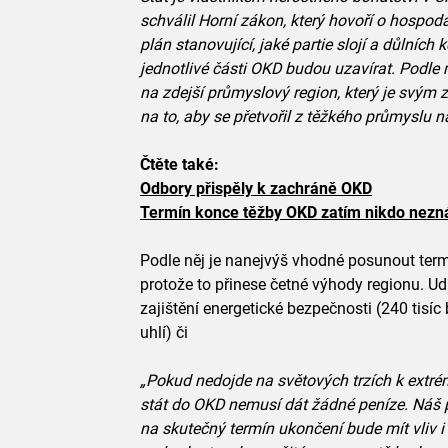
schválil Horní zákon, který hovoří o hospod
plán stanovující, jaké partie slojí a důlních k
jednotlivé části OKD budou uzavírat. Podle 
na zdejší průmyslový region, který je svým 
na to, aby se přetvořil z těžkého průmyslu na
Čtěte také:
Odbory přispěly k zachráně OKD
Termín konce těžby OKD zatím nikdo nezn
Podle něj je nanejvýš vhodné posunout term
protože to přinese četné výhody regionu. Ud
zajištění energetické bezpečnosti (240 tisíc 
uhlí) či
„Pokud nedojde na světových trzích k ext
stát do OKD nemusí dát žádné peníze. Náš p
na skutečný termín ukončení bude mít vliv 