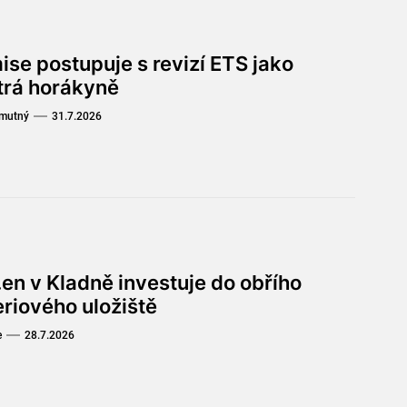
ise postupuje s revizí ETS jako
trá horákyně
Smutný
31.7.2026
en v Kladně investuje do obřího
eriového uložiště
e
28.7.2026