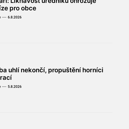
aři: Liknavost úředníků ohrožuje
íze pro obce
e
6.8.2026
a uhlí nekončí, propuštění horníci
rací
e
5.8.2026