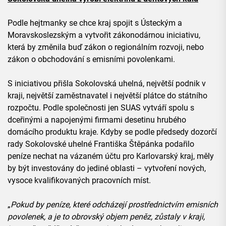
Podle hejtmanky se chce kraj spojit s Ústeckým a
Moravskoslezským a vytvořit zákonodárnou iniciativu,
která by změnila buď zákon o regionálním rozvoji, nebo
zákon o obchodování s emisními povolenkami.
S iniciativou přišla Sokolovská uhelná, největší podnik v
kraji, největší zaměstnavatel i největší plátce do státního
rozpočtu. Podle společnosti jen SUAS vytváří spolu s
dceřinými a napojenými firmami desetinu hrubého
domácího produktu kraje. Kdyby se podle předsedy dozorčí
rady Sokolovské uhelné Františka Štěpánka podařilo
peníze nechat na vázaném účtu pro Karlovarský kraj, měly
by být investovány do jediné oblasti – vytvoření nových,
vysoce kvalifikovaných pracovních míst.
„
Pokud by peníze, které odcházejí prostřednictvím emisních
povolenek, a je to obrovský objem peněz, zůstaly v kraji,