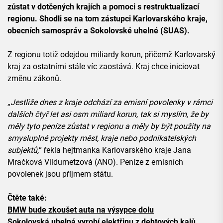
zůstat v dotčených krajích a pomoci s restruktualizací
regionu. Shodli se na tom zástupci Karlovarského kraje,
obecních samospráv a Sokolovské uhelné (SUAS).
Z regionu totiž odejdou miliardy korun, přičemž Karlovarský
kraj za ostatními stále víc zaostává. Kraj chce iniciovat
změnu zákonů.
„
Jestliže dnes z kraje odchází za emisní povolenky v rámci
dalších čtyř let asi osm miliard korun, tak si myslím, že by
měly tyto peníze zůstat v regionu a měly by být použity na
smysluplné projekty měst, kraje nebo podnikatelských
subjektů,
“ řekla hejtmanka Karlovarského kraje Jana
Mračková Vildumetzová (ANO). Peníze z emisních
povolenek jsou příjmem státu.
Čtěte také:
BMW bude zkoušet auta na výsypce dolu
Sokolovská uhelná vyrobí elektřinu z dehtových kalů