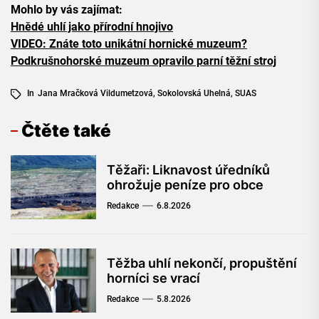
Mohlo by vás zajímat:
Hnědé uhlí jako přírodní hnojivo
VIDEO: Znáte toto unikátní hornické muzeum?
Podkrušnohorské muzeum opravilo parní těžní stroj
In
Jana Mračková Vildumetzová
,
Sokolovská Uhelná
,
SUAS
Čtěte také
Těžaři: Liknavost úředníků
ohrožuje peníze pro obce
Redakce
6.8.2026
Těžba uhlí nekončí, propuštění
horníci se vrací
Redakce
5.8.2026