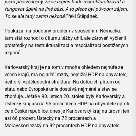
jsem přesvědčený, že se region bude restrukturalizovat a
fungovat úplně na jiné bázi. A to přece byl původní zájem.
To se ale tady zatím nekoná,“
řekl Štěpánek.
Poukázal na podobný problém v sousedním Německu. I
tam stát rozhodl o útlumu těžby uhlí, ale zároveň vyčlenil
prostředky na restrukturalizaci a resocializaci postižených
regionů.
Karlovarský kraj je na tom v mnoha ohledem nejhůře ze
všech krajů, má nejnižší mzdy, nejnižší HDP na obyvatele,
nejhorší vzdělanostní strukturu. Na dotacích přitom od
státu nebo Evropské unie dostává nejméně a stav se
zhoršuje. Ještě v 90. letech 20. století byly Karlovarský a
Ústecký kraj asi na 95 procentech HDP na obyvatele oproti
celé České republice, dnes je Karlovarský kraj na úrovni jen
asi 66 procent, Ústecký na 72 procentech a
Moravskoslezský na 82 procentech HDP na obyvatele.