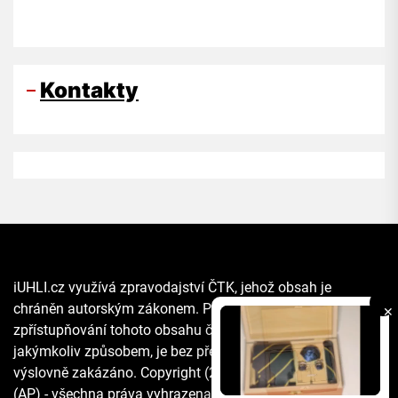
Kontakty
iUHLI.cz využívá zpravodajství ČTK, jehož obsah je
chráněn autorským zákonem. Přepis, šíření či další
✕
zpřístupňování tohoto obsahu či jeho části veřejnosti, a to
jakýmkoliv způsobem, je bez předchozího souhlasu ČTK
výslovně zakázáno. Copyright (2021) The Associated Press
(AP) - všechna práva vyhrazena. Materiály agentury AP