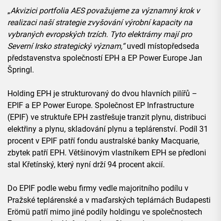
„
Akvizici portfolia AES považujeme za významný krok v
realizaci naší strategie zvyšování výrobní kapacity na
vybraných evropských trzích. Tyto elektrárny mají pro
Severní Irsko strategický význam,“
uvedl místopředseda
představenstva společností EPH a EP Power Europe Jan
Špringl.
Holding EPH je strukturovaný do dvou hlavních pilířů –
EPIF a EP Power Europe. Společnost EP Infrastructure
(EPIF) ve struktuře EPH zastřešuje tranzit plynu, distribuci
elektřiny a plynu, skladování plynu a teplárenství. Podíl 31
procent v EPIF patří fondu australské banky Macquarie,
zbytek patří EPH. Většinovým vlastníkem EPH se předloni
stal Křetínský, který nyní drží 94 procent akcií.
Do EPIF podle webu firmy vedle majoritního podílu v
Pražské teplárenské a v maďarských teplárnách Budapesti
Erömü patří mimo jiné podíly holdingu ve společnostech