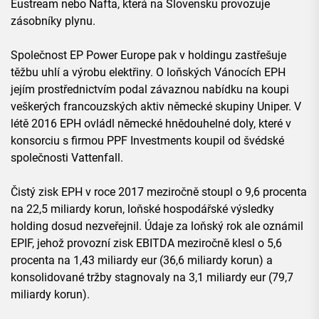
Eustream nebo Nafta, která na Slovensku provozuje
zásobníky plynu.
Společnost EP Power Europe pak v holdingu zastřešuje
těžbu uhlí a výrobu elektřiny. O loňských Vánocích EPH
jejím prostřednictvím podal závaznou nabídku na koupi
veškerých francouzských aktiv německé skupiny Uniper. V
létě 2016 EPH ovládl německé hnědouhelné doly, které v
konsorciu s firmou PPF Investments koupil od švédské
společnosti Vattenfall.
Čistý zisk EPH v roce 2017 meziročně stoupl o 9,6 procenta
na 22,5 miliardy korun, loňské hospodářské výsledky
holding dosud nezveřejnil. Údaje za loňský rok ale oznámil
EPIF, jehož provozní zisk EBITDA meziročně klesl o 5,6
procenta na 1,43 miliardy eur (36,6 miliardy korun) a
konsolidované tržby stagnovaly na 3,1 miliardy eur (79,7
miliardy korun).