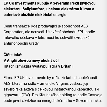
EP UK Investments kupuje v Severním Irsku plynovou
elektrárnu Ballylumford, uhelnou elektrárnu Kilroot a
bateriové úložiště elektrické energie.
Cenu transakce, kde prodávající je společnost AES
Corporation, ale neuvedl. Uzavření obchodu EPH podle
mluvčího očekává v létě, musí ho schválit evropské
antimonopolní úřady.
Čtěte také:
V Anglii otevřou nový uhelný důl
Hitachi zmrazila výstavbu jádra v Británii
Firma EP UK Investments by měla získat od společnosti
AES, která má sídlo v americké Virginii, veškerá její
severoirská aktiva s celkovou instalovanou kapacitou 1,4
gigawattu (GW). Pro Křetínského holding to podle Častvaje
bude první akvizice na energetickém trhu v Severním Irsku.