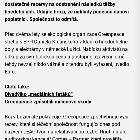
dostatečné rezervy na odstranění následků těžby
hnědého uhlí. Údajně hrozí, že náklady ponesou daňoví
poplatníci. Společnost to odmítá.
Před dvěma lety se ekologická organizace Greenpeace
střetla s EPH Daniela Křetínského v klání o hnědouhelné
doly a elektrárny v německé Lužici. Nabídku aktivistů na
odkup za symbolickou cenu a postupné uzavření lomů
tehdy nevzal nikdo vážně a z tendru byli vyřazeni, uvedlo
Euro.
Čtěte také:
Divadýlko „mediálních feťáků“
Greenpeace způsobili milionové škody
Boj v Lužici ale pokračuje. Greenpeace zpochybňuje výši
rezerv, které si těžební společnost fungující dnes pod
názvem LEAG tvoří na rekultivaci po těžbě. Hnutí najalo
auditorskou kancelář Cordes + Partner, která prověřila