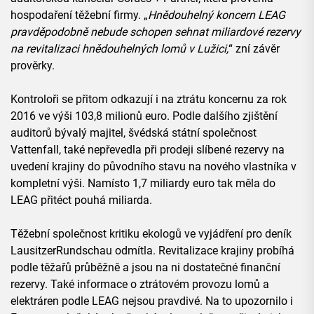
hospodaření těžební firmy. „
Hnědouhelný koncern LEAG
pravděpodobně nebude schopen sehnat miliardové rezervy
na revitalizaci hnědouhelných lomů v Lužici,
“ zní závěr
prověrky.
Kontroloři se přitom odkazují i na ztrátu koncernu za rok
2016 ve výši 103,8 milionů euro. Podle dalšího zjištění
auditorů bývalý majitel, švédská státní společnost
Vattenfall, také nepřevedla při prodeji slíbené rezervy na
uvedení krajiny do původního stavu na nového vlastníka v
kompletní výši. Namísto 1,7 miliardy euro tak měla do
LEAG přitéct pouhá miliarda.
Těžební společnost kritiku ekologů ve vyjádření pro deník
LausitzerRundschau odmítla. Revitalizace krajiny probíhá
podle těžařů průběžně a jsou na ni dostatečné finanční
rezervy. Také informace o ztrátovém provozu lomů a
elektráren podle LEAG nejsou pravdivé. Na to upozornilo i