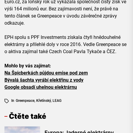
Euro.cz, za loňský rok už vykázala společnost čistý zisk ve
výši 164 milionů eur. Bez zajímavosti není, že právě na
tento článek se Greenpeace v úvodu závěrečné zprávy
odkazuje.
EPH spolu s PPF Investments získala čtyři hnědouhelné
elektrárny a přilehlé doly v roce 2016. Vedle Greenpeace se
o aktiva zajímal také Czech Coal Pavla Tykače a ČEZ.
Mohlo by vás zajímat:
Na Špicberkách půjdou emise pod zem
Bývalá šachta vyrábí elektřinu z vody
Google obsadí uhelnou elektrárnu
In
Greenpeace
,
Křetínský
,
LEAG
Čtěte také
Evropa: Jaderné elektrárny