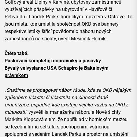
Golfový areál Lipiny v Karviné, ubytovny zaměstnanců
využívajících příspěvky na ubytování v Havířově či
Petřvaldu i Landek Park s hornickým muzeem v Ostravě. To
jsou místa, kde umístila společnost OKD své bannery,
respektive letáky šířící povědomí o náboru nových
zaměstnanců na šachty, uvedl Měsíčník Horník.
Čtěte také:
Páskováci kompletují dopravníky a pásovky
Bývalý velvyslanec USA Schapiro je Bakalovým
právníkem
„
Snažíme se propagovat nábor všude, kde se OKD nějakým
způsobem účastní či účastnila na činnosti dané
organizace, případně, kde existuje nějaká vazba na OKD z
minulosti
,“ vysvětlila manažerka náboru a Nové šichty
Markéta Klopcová s tím, že například v hornickém muzeu
se těžební firma setkala s pochopením, vstřícnou
spoluprací s vedením Landek Parku a prostor na umístění