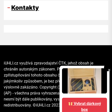
Kontakty
iUHLI.cz využívá zpravodajství ČTK, jehož obsah je
chráněn autorským zákonem. Přepis, šíření či další
✕
zpřístupňování tohoto obsahu či jeho části veřejnosti, a to
jakýmkoliv způsobem, je bez předchozího souhlasu ČTK
výslovně zakázáno. Copyright (2021) The Associated Press
(AP) - všechna práva vyhrazena. Materiály agentury AP
nesmí být dále publikovány, vysílány, přepisovány nebo
Vybrat dárkový
redistribuovány. ©iUHLI.cz 2023 All rights reserved.
box