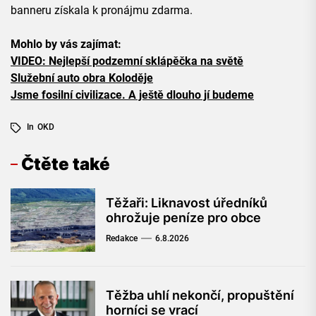
banneru získala k pronájmu zdarma.
Mohlo by vás zajímat:
VIDEO: Nejlepší podzemní sklápěčka na světě
Služební auto obra Koloděje
Jsme fosilní civilizace. A ještě dlouho jí budeme
In
OKD
Čtěte také
Těžaři: Liknavost úředníků
ohrožuje peníze pro obce
Redakce
6.8.2026
Těžba uhlí nekončí, propuštění
horníci se vrací