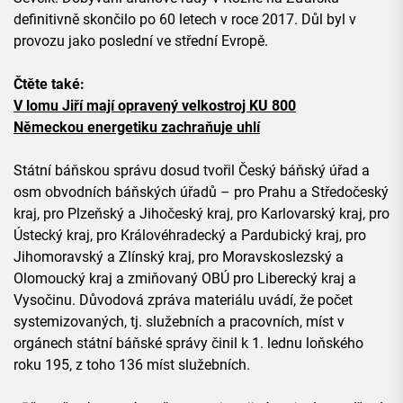
definitivně skončilo po 60 letech v roce 2017. Důl byl v
provozu jako poslední ve střední Evropě.
Čtěte také:
V lomu Jiří mají opravený velkostroj KU 800
Německou energetiku zachraňuje uhlí
Státní báňskou správu dosud tvořil Český báňský úřad a
osm obvodních báňských úřadů – pro Prahu a Středočeský
kraj, pro Plzeňský a Jihočeský kraj, pro Karlovarský kraj, pro
Ústecký kraj, pro Královéhradecký a Pardubický kraj, pro
Jihomoravský a Zlínský kraj, pro Moravskoslezský a
Olomoucký kraj a zmiňovaný OBÚ pro Liberecký kraj a
Vysočinu. Důvodová zpráva materiálu uvádí, že počet
systemizovaných, tj. služebních a pracovních, míst v
orgánech státní báňské správy činil k 1. lednu loňského
roku 195, z toho 136 míst služebních.