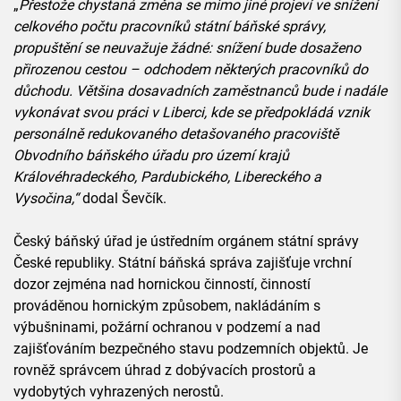
„
Přestože chystaná změna se mimo jiné projeví ve snížení
celkového počtu pracovníků státní báňské správy,
propuštění se neuvažuje žádné: snížení bude dosaženo
přirozenou cestou – odchodem některých pracovníků do
důchodu. Většina dosavadních zaměstnanců bude i nadále
vykonávat svou práci v Liberci, kde se předpokládá vznik
personálně redukovaného detašovaného pracoviště
Obvodního báňského úřadu pro území krajů
Královéhradeckého, Pardubického, Libereckého a
Vysočina,“
dodal Ševčík.
Český báňský úřad je ústředním orgánem státní správy
České republiky. Státní báňská správa zajišťuje vrchní
dozor zejména nad hornickou činností, činností
prováděnou hornickým způsobem, nakládáním s
výbušninami, požární ochranou v podzemí a nad
zajišťováním bezpečného stavu podzemních objektů. Je
rovněž správcem úhrad z dobývacích prostorů a
vydobytých vyhrazených nerostů.