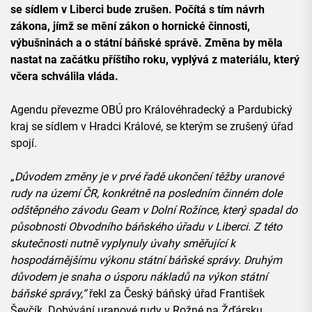
se sídlem v Liberci bude zrušen. Počítá s tím návrh
zákona, jímž se mění zákon o hornické činnosti,
výbušninách a o státní báňské správě. Změna by měla
nastat na začátku příštího roku, vyplývá z materiálu, který
včera schválila vláda.
Agendu převezme OBÚ pro Královéhradecký a Pardubický
kraj se sídlem v Hradci Králové, se kterým se zrušený úřad
spojí.
„
Důvodem změny je v prvé řadě ukončení těžby uranové
rudy na území ČR, konkrétně na posledním činném dole
odštěpného závodu Geam v Dolní Rožínce, který spadal do
působnosti Obvodního báňského úřadu v Liberci. Z této
skutečnosti nutně vyplynuly úvahy směřující k
hospodárnějšímu výkonu státní báňské správy. Druhým
důvodem je snaha o úsporu nákladů na výkon státní
báňské správy,“
řekl za Český báňský úřad František
Ševčík. Dobývání uranové rudy v Rožné na Žďársku