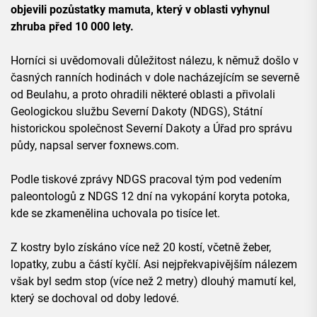
objevili pozůstatky mamuta, který v oblasti vyhynul
zhruba před 10 000 lety.
Horníci si uvědomovali důležitost nálezu, k němuž došlo v
časných ranních hodinách v dole nacházejícím se severně
od Beulahu, a proto ohradili některé oblasti a přivolali
Geologickou službu Severní Dakoty (NDGS), Státní
historickou společnost Severní Dakoty a Úřad pro správu
půdy, napsal server foxnews.com.
Podle tiskové zprávy NDGS pracoval tým pod vedením
paleontologů z NDGS 12 dní na vykopání koryta potoka,
kde se zkamenělina uchovala po tisíce let.
Z kostry bylo získáno více než 20 kostí, včetně žeber,
lopatky, zubu a částí kyčlí. Asi nejpřekvapivějším nálezem
však byl sedm stop (více než 2 metry) dlouhý mamutí kel,
který se dochoval od doby ledové.