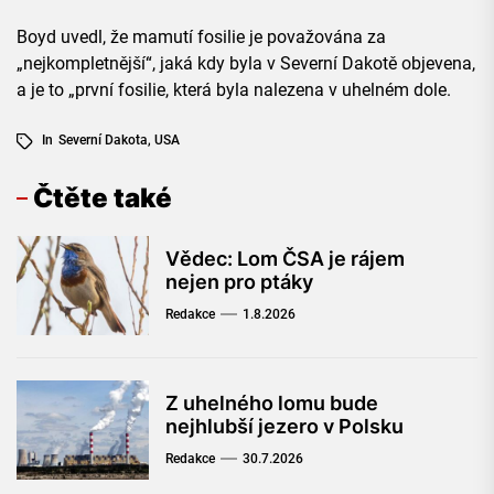
Boyd uvedl, že mamutí fosilie je považována za
„nejkompletnější“, jaká kdy byla v Severní Dakotě objevena,
a je to „první fosilie, která byla nalezena v uhelném dole.
In
Severní Dakota
,
USA
Čtěte také
Vědec: Lom ČSA je rájem
nejen pro ptáky
Redakce
1.8.2026
Z uhelného lomu bude
nejhlubší jezero v Polsku
Redakce
30.7.2026