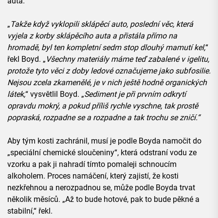
auta.
„
Takže když vyklopili sklápěcí auto, poslední věc, která
vyjela z korby sklápěcího auta a přistála přímo na
hromadě, byl ten kompletní sedm stop dlouhý mamutí kel,
“
řekl Boyd. „
Všechny materiály máme teď zabalené v igelitu,
protože tyto věci z doby ledové označujeme jako subfosilie.
Nejsou zcela zkamenělé, je v nich ještě hodně organických
látek,
“ vysvětlil Boyd. „
Sediment je při prvním odkrytí
opravdu mokrý, a pokud příliš rychle vyschne, tak prostě
popraská, rozpadne se a rozpadne a tak trochu se zničí.“
Aby tým kosti zachránil, musí je podle Boyda namočit do
„speciální chemické sloučeniny“, která odstraní vodu ze
vzorku a pak ji nahradí tímto pomaleji schnoucím
alkoholem. Proces namáčení, který zajistí, že kosti
nezkřehnou a nerozpadnou se, může podle Boyda trvat
několik měsíců. „Až to bude hotové, pak to bude pěkné a
stabilní,“ řekl.