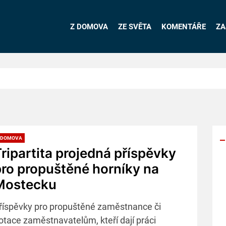
Z DOMOVA
ZE SVĚTA
KOMENTÁŘE
ZA
 DOMOVA
ripartita projedná příspěvky
ro propuštěné horníky na
Y
Mostecku
p
s
říspěvky pro propuštěné zaměstnance či
otace zaměstnavatelům, kteří dají práci