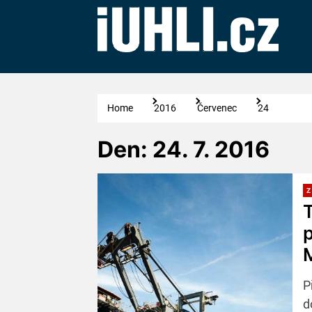
Skip
to
the
content
Home
2016
Červenec
24
Den:
24. 7. 2016
Z
T
p
P
d