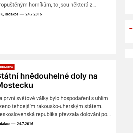
ropuštěným horníkům, to jsou některá z
patření, která pro příští roky navrhuje
K, Redakce
24.7.2016
inisterstvo práce a sociálních věcí. Návrhy,
teré souvisí s útlumem těžby v severních
echách, se bude v pondělí zabývat tripartita.
 DOMOVA
tátní hnědouhelné doly na
Mostecku
a první světové války bylo hospodaření s uhlím
ízeno tehdejším rakousko-uherským státem.
eskoslovenská republika převzala dolování po
ývalém rakousko-uherském státu
dakce
24.7.2016
rostřednictvím ministerstva veřejných prací.