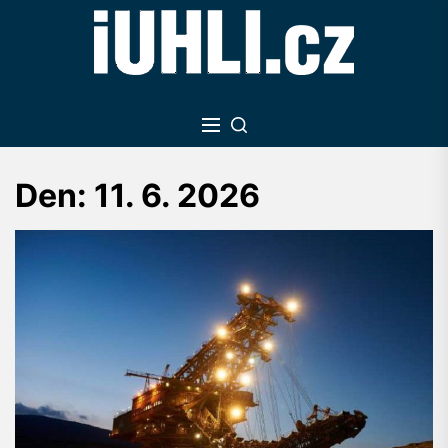
Skip
to
the
content
Den:
11. 6. 2026