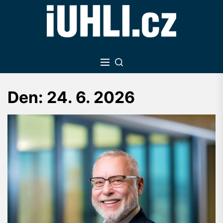
Skip
to
the
content
Den:
24. 6. 2026