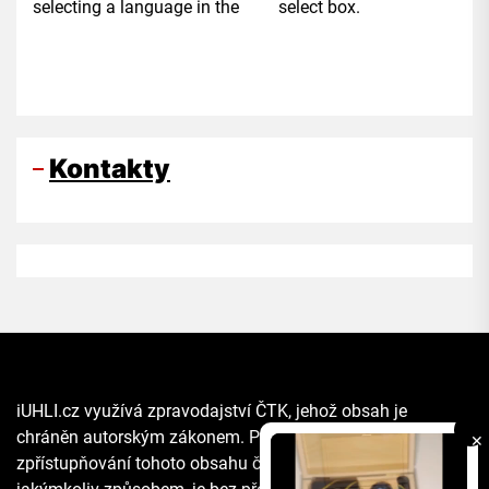
selecting a language in the select box.
Kontakty
iUHLI.cz využívá zpravodajství ČTK, jehož obsah je
chráněn autorským zákonem. Přepis, šíření či další
✕
zpřístupňování tohoto obsahu či jeho části veřejnosti, a to