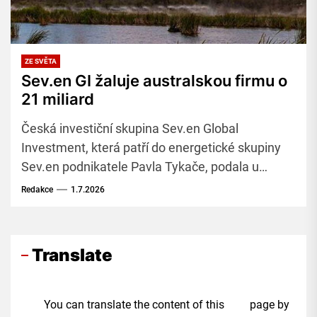
ZE SVĚTA
Sev.en GI žaluje australskou firmu o
21 miliard
Česká investiční skupina Sev.en Global
Investment, která patří do energetické skupiny
Sev.en podnikatele Pavla Tykače, podala u
federálního soudu v Austrálii žalobu proti tamní
Redakce
1.7.2026
společnosti CS Energy
Translate
You can translate the content of this page by