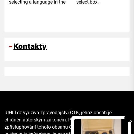
selecting a language in the select box.
Kontakty
iUHLI.cz využívá zpravodajství ČTK, jehož obsah je
chráněn autorským zákonem. Přepis, šíření či další
✕
zpřístupňování tohoto obsahu či jeho části veřejnosti, a to