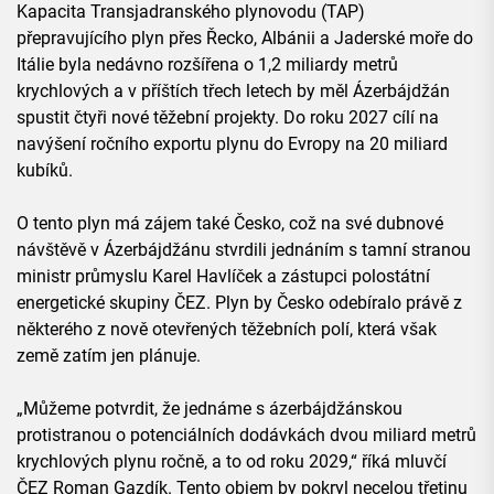
Kapacita Transjadranského plynovodu (TAP)
přepravujícího plyn přes Řecko, Albánii a Jaderské moře do
Itálie byla nedávno rozšířena o 1,2 miliardy metrů
krychlových a v příštích třech letech by měl Ázerbájdžán
spustit čtyři nové těžební projekty. Do roku 2027 cílí na
navýšení ročního exportu plynu do Evropy na 20 miliard
kubíků.
O tento plyn má zájem také Česko, což na své dubnové
návštěvě v Ázerbájdžánu stvrdili jednáním s tamní stranou
ministr průmyslu Karel Havlíček a zástupci polostátní
energetické skupiny ČEZ. Plyn by Česko odebíralo právě z
některého z nově otevřených těžebních polí, která však
země zatím jen plánuje.
„Můžeme potvrdit, že jednáme s ázerbájdžánskou
protistranou o potenciálních dodávkách dvou miliard metrů
krychlových plynu ročně, a to od roku 2029,“ říká mluvčí
ČEZ Roman Gazdík. Tento objem by pokryl necelou třetinu