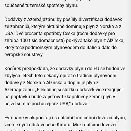
současné tuzemské spotřeby plynu.
Dodávky z Ázerbájdžánu by posílily diverzifikaci dodávek
ze zahraničí, kterým aktuálně dominuje plyn z Norska a z
USA. Dvě procenta spotřeby Česka (roční dodávky pro
zhruba 100 tisíc domácností) pokrývá také plyn z Alžírska,
který teče podmořským plynovodem do Itálie a dále do
evropské soustavy.
Kocůrek předpokládá, že dodávky plynu do EU se budou ve
zbylých letech této dekády opírat o tradiční plynovodní
dodávky z Norska a Alžírska a doplní je plyn z
Ázerbájdžánu. „Flexibilnější složku dodávek více reagující
na poptávku bude zajišťovat zkapalněný zemní plyn v
největší míře pocházející z USA,“ dodává.
Evropané však počítají i s dalšími tradičními dovozci plynu,
včetně nyní odstaveného Kataru. Mezi dalšími dovozci