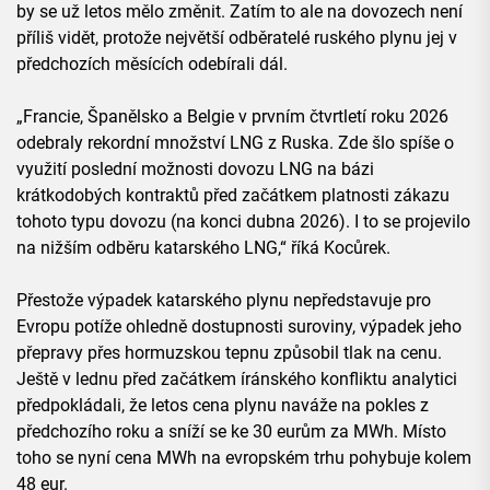
by se už letos mělo změnit. Zatím to ale na dovozech není
příliš vidět, protože největší odběratelé ruského plynu jej v
předchozích měsících odebírali dál.
„Francie, Španělsko a Belgie v prvním čtvrtletí roku 2026
odebraly rekordní množství LNG z Ruska. Zde šlo spíše o
využití poslední možnosti dovozu LNG na bázi
krátkodobých kontraktů před začátkem platnosti zákazu
tohoto typu dovozu (na konci dubna 2026). I to se projevilo
na nižším odběru katarského LNG,“ říká Kocůrek.
Přestože výpadek katarského plynu nepředstavuje pro
Evropu potíže ohledně dostupnosti suroviny, výpadek jeho
přepravy přes hormuzskou tepnu způsobil tlak na cenu.
Ještě v lednu před začátkem íránského konfliktu analytici
předpokládali, že letos cena plynu naváže na pokles z
předchozího roku a sníží se ke 30 eurům za MWh. Místo
toho se nyní cena MWh na evropském trhu pohybuje kolem
48 eur.