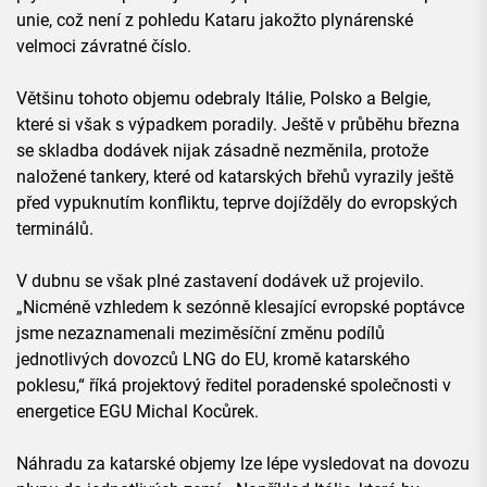
unie, což není z pohledu Kataru jakožto plynárenské
velmoci závratné číslo.
Většinu tohoto objemu odebraly Itálie, Polsko a Belgie,
které si však s výpadkem poradily. Ještě v průběhu března
se skladba dodávek nijak zásadně nezměnila, protože
naložené tankery, které od katarských břehů vyrazily ještě
před vypuknutím konfliktu, teprve dojížděly do evropských
terminálů.
V dubnu se však plné zastavení dodávek už projevilo.
„Nicméně vzhledem k sezónně klesající evropské poptávce
jsme nezaznamenali meziměsíční změnu podílů
jednotlivých dovozců LNG do EU, kromě katarského
poklesu,“ říká projektový ředitel poradenské společnosti v
energetice EGU Michal Kocůrek.
Náhradu za katarské objemy lze lépe vysledovat na dovozu