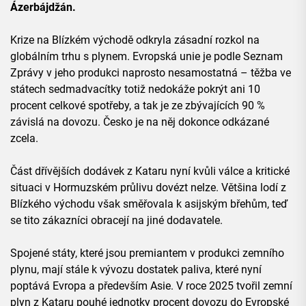
Ázerbájdžán.
Krize na Blízkém východě odkryla zásadní rozkol na
globálním trhu s plynem. Evropská unie je podle Seznam
Zprávy v jeho produkci naprosto nesamostatná – těžba ve
státech sedmadvacítky totiž nedokáže pokrýt ani 10
procent celkové spotřeby, a tak je ze zbývajících 90 %
závislá na dovozu. Česko je na něj dokonce odkázané
zcela.
Část dřívějších dodávek z Kataru nyní kvůli válce a kritické
situaci v Hormuzském průlivu dovézt nelze. Většina lodí z
Blízkého východu však směřovala k asijským břehům, teď
se tito zákazníci obracejí na jiné dodavatele.
Spojené státy, které jsou premiantem v produkci zemního
plynu, mají stále k vývozu dostatek paliva, které nyní
poptává Evropa a především Asie. V roce 2025 tvořil zemní
plyn z Kataru pouhé jednotky procent dovozu do Evropské