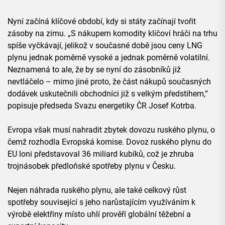
Nyní začíná klíčové období, kdy si státy začínají tvořit
zásoby na zimu. „S nákupem komodity klíčoví hráči na trhu
spíše vyčkávají, jelikož v současné době jsou ceny LNG
plynu jednak poměrně vysoké a jednak poměrně volatilní.
Neznamená to ale, že by se nyní do zásobníků již
nevtláčelo – mimo jiné proto, že část nákupů současných
dodávek uskutečnili obchodníci již s velkým předstihem,“
popisuje předseda Svazu energetiky ČR Josef Kotrba.
Evropa však musí nahradit zbytek dovozu ruského plynu, o
čemž rozhodla Evropská komise. Dovoz ruského plynu do
EU loni představoval 36 miliard kubíků, což je zhruba
trojnásobek předloňské spotřeby plynu v Česku.
Nejen náhrada ruského plynu, ale také celkový růst
spotřeby související s jeho narůstajícím využíváním k
výrobě elektřiny místo uhlí prověří globální těžební a