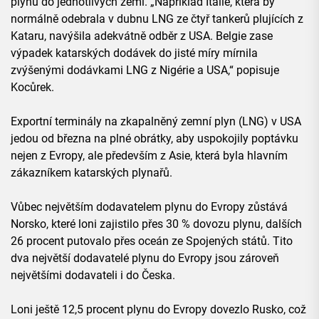
plynu do jednotlivých zemí. „Například Itálie, která by
normálně odebrala v dubnu LNG ze čtyř tankerů plujících z
Kataru, navýšila adekvátně odběr z USA. Belgie zase
výpadek katarských dodávek do jisté míry mírnila
zvýšenými dodávkami LNG z Nigérie a USA,“ popisuje
Kocůrek.
Exportní terminály na zkapalněný zemní plyn (LNG) v USA
jedou od března na plné obrátky, aby uspokojily poptávku
nejen z Evropy, ale především z Asie, která byla hlavním
zákazníkem katarských plynařů.
Vůbec největším dodavatelem plynu do Evropy zůstává
Norsko, které loni zajistilo přes 30 % dovozu plynu, dalších
26 procent putovalo přes oceán ze Spojených států. Tito
dva největší dodavatelé plynu do Evropy jsou zároveň
největšími dodavateli i do Česka.
Loni ještě 12,5 procent plynu do Evropy dovezlo Rusko, což