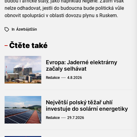
budou i africké státy, jako například Nigérie. Zatím však
nelze odhadovat, jestli do budoucna bude politická vůle
obnovit spolupráci v oblasti dovozu plynu s Ruskem.
In
Ázerbájdžán
Čtěte také
Evropa: Jaderné elektrárny
začaly selhávat
Redakce
4.8.2026
Největší polský těžař uhlí
investuje do solární energetiky
Redakce
29.7.2026