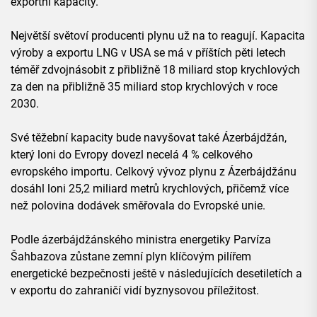
exportní kapacity.
Největší světoví producenti plynu už na to reagují. Kapacita
výroby a exportu LNG v USA se má v příštích pěti letech
téměř zdvojnásobit z přibližně 18 miliard stop krychlových
za den na přibližně 35 miliard stop krychlových v roce
2030.
Své těžební kapacity bude navyšovat také Ázerbájdžán,
který loni do Evropy dovezl necelá 4 % celkového
evropského importu. Celkový vývoz plynu z Ázerbájdžánu
dosáhl loni 25,2 miliard metrů krychlových, přičemž více
než polovina dodávek směřovala do Evropské unie.
Podle ázerbájdžánského ministra energetiky Parvíza
Šahbazova zůstane zemní plyn klíčovým pilířem
energetické bezpečnosti ještě v následujících desetiletích a
v exportu do zahraničí vidí byznysovou příležitost.