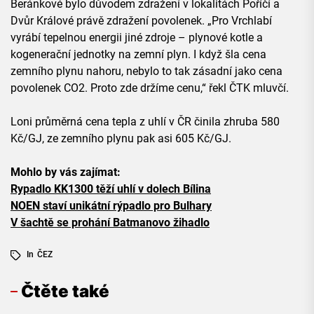
Beránkové bylo důvodem zdražení v lokalitách Poříčí a
Dvůr Králové právě zdražení povolenek. „Pro Vrchlabí
vyrábí tepelnou energii jiné zdroje – plynové kotle a
kogenerační jednotky na zemní plyn. I když šla cena
zemního plynu nahoru, nebylo to tak zásadní jako cena
povolenek CO2. Proto zde držíme cenu,“ řekl ČTK mluvčí.
Loni průměrná cena tepla z uhlí v ČR činila zhruba 580
Kč/GJ, ze zemního plynu pak asi 605 Kč/GJ.
Mohlo by vás zajímat:
Rypadlo KK1300 těží uhlí v dolech Bílina
NOEN staví unikátní rýpadlo pro Bulhary
V šachtě se prohání Batmanovo žihadlo
In
ČEZ
Čtěte také