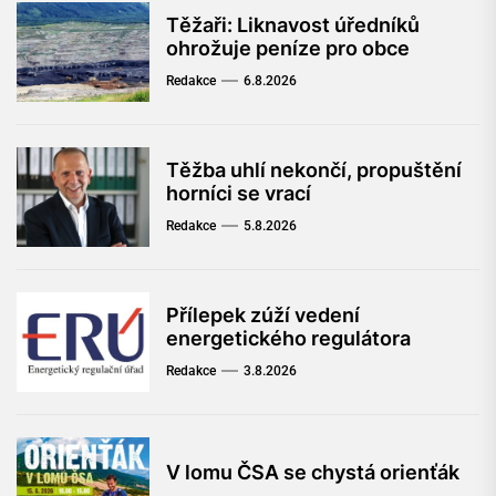
Těžaři: Liknavost úředníků
ohrožuje peníze pro obce
Redakce
6.8.2026
Těžba uhlí nekončí, propuštění
horníci se vrací
Redakce
5.8.2026
Přílepek zúží vedení
energetického regulátora
Redakce
3.8.2026
V lomu ČSA se chystá orienťák