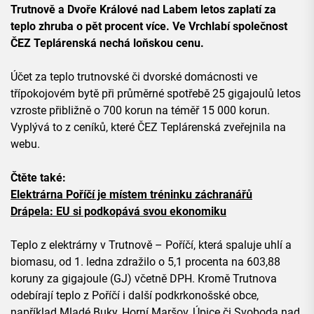
Trutnově a Dvoře Králové nad Labem letos zaplatí za
teplo zhruba o pět procent více. Ve Vrchlabí společnost
ČEZ Teplárenská nechá loňskou cenu.
Účet za teplo trutnovské či dvorské domácnosti ve
třípokojovém bytě při průměrné spotřebě 25 gigajoulů letos
vzroste přibližně o 700 korun na téměř 15 000 korun.
Vyplývá to z ceníků, které ČEZ Teplárenská zveřejnila na
webu.
Čtěte také:
Elektrárna Poříčí je místem tréninku záchranářů
Drápela: EU si podkopává svou ekonomiku
Teplo z elektrárny v Trutnově – Poříčí, která spaluje uhlí a
biomasu, od 1. ledna zdražilo o 5,1 procenta na 603,88
koruny za gigajoule (GJ) včetně DPH. Kromě Trutnova
odebírají teplo z Poříčí i další podkrkonošské obce,
například Mladé Buky, Horní Maršov, Úpice či Svoboda nad