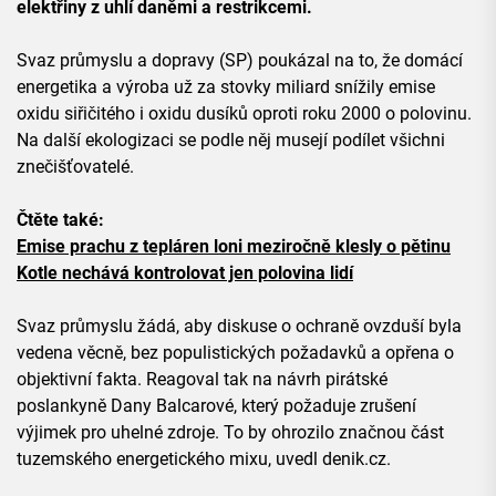
elektřiny z uhlí daněmi a restrikcemi.
Svaz průmyslu a dopravy (SP) poukázal na to, že domácí
energetika a výroba už za stovky miliard snížily emise
oxidu siřičitého i oxidu dusíků oproti roku 2000 o polovinu.
Na další ekologizaci se podle něj musejí podílet všichni
znečišťovatelé.
Čtěte také:
Emise prachu z tepláren loni meziročně klesly o pětinu
Kotle nechává kontrolovat jen polovina lidí
Svaz průmyslu žádá, aby diskuse o ochraně ovzduší byla
vedena věcně, bez populistických požadavků a opřena o
objektivní fakta. Reagoval tak na návrh pirátské
poslankyně Dany Balcarové, který požaduje zrušení
výjimek pro uhelné zdroje. To by ohrozilo značnou část
tuzemského energetického mixu, uvedl denik.cz.