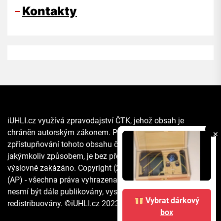
Kontakty
iUHLI.cz využívá zpravodajství ČTK, jehož obsah je
chráněn autorským zákonem. Přepis, šíření či další
✕
zpřístupňování tohoto obsahu či jeho části veřejnosti, a to
jakýmkoliv způsobem, je bez předchozího souhlasu ČTK
výslovně zakázáno. Copyright (2021) The Associated Press
(AP) - všechna práva vyhrazena. Materiály agentury AP
nesmí být dále publikovány, vysílány, přepisovány nebo
Vybrat dárkový
redistribuovány. ©iUHLI.cz 2023 All rights reserved.
box