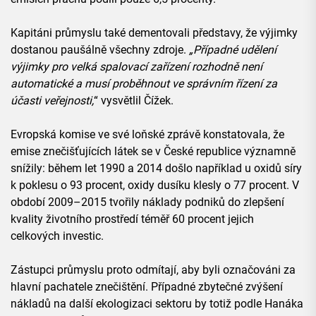
Kapitáni průmyslu také dementovali představy, že výjimky
dostanou paušálně všechny zdroje.
„Případné udělení
výjimky pro velká spalovací zařízení rozhodně není
automatické a musí proběhnout ve správním řízení za
účasti veřejnosti,
“ vysvětlil Čížek.
Evropská komise ve své loňské zprávě konstatovala, že
emise znečišťujících látek se v České republice významně
snížily: během let 1990 a 2014 došlo například u oxidů síry
k poklesu o 93 procent, oxidy dusíku klesly o 77 procent. V
období 2009–2015 tvořily náklady podniků do zlepšení
kvality životního prostředí téměř 60 procent jejich
celkových investic.
Zástupci průmyslu proto odmítají, aby byli označováni za
hlavní pachatele znečištění. Případné zbytečné zvýšení
nákladů na další ekologizaci sektoru by totiž podle Hanáka