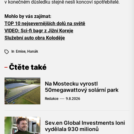
v konečném důsledku stejně nesli koncoví spotřebitelé.
Mohlo by vás zajímat:
TOP 10 nejsevernějších dolů na světě
VIDEO: Sci-fi bagr z Jižní Koreje
Služební auto obra Koloděje
In
Emise
,
Hanák
Čtěte také
Na Mostecku vyrostl
50megawattový solární park
Redakce
9.8.2026
Sev.en Global Investments loni
vydělala 930 milionů