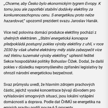
„Chceme, aby Česko bylo ekonomickým tygrem Evropy. K
tomu jsou ale zapotřebí stabilní dodávky elektřiny za
konkurenceschopnou cenu. S energetikou proto nelze
hazardovat,
“ upozornil prezident svazu Jaroslav Hanák.
Více než polovina domácí produkce elektřiny pochází z
uhelných elektráren.
„Státní energetická koncepce
předpokládá postupný pokles výroby elektřiny z uhlí, v roce
2030 by však uhelné elektrárny měly stále zabezpečit více
než třetinu tuzemské výroby elektřiny,
“ upřesnil ředitel
Sekce hospodářské politiky Bohuslav Čížek. Dodal, že další
pokles v důsledku nepromyšleného zpřísnění legislativy by
ohrozil národní energetickou bezpečnost.
Svaz průmyslu uvedl, že hlavním zdrojem prachových
částic, jejichž vysoké koncentrace bývají důvodem pro
vyhlašování smogových situací, jsou lokální vytápění
domácností a doprava. Podle dat ČHMÚ se energetika na
emisích prachu podílí pouze 6,5 procenty.