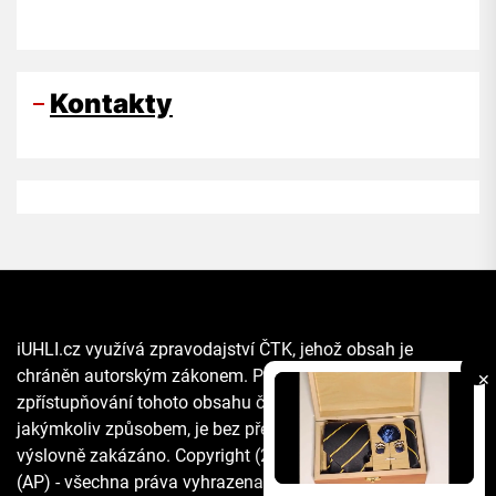
Kontakty
iUHLI.cz využívá zpravodajství ČTK, jehož obsah je
chráněn autorským zákonem. Přepis, šíření či další
✕
zpřístupňování tohoto obsahu či jeho části veřejnosti, a to
jakýmkoliv způsobem, je bez předchozího souhlasu ČTK
výslovně zakázáno. Copyright (2021) The Associated Press
(AP) - všechna práva vyhrazena. Materiály agentury AP