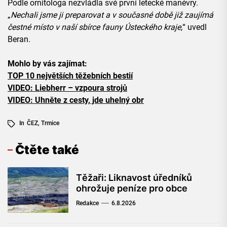
Podle ornitologa nezvládla své první letecké manévry.
„
Nechali jsme ji preparovat a v současné době již zaujímá
čestné místo v naší sbírce fauny Ústeckého kraje,
“ uvedl
Beran.
Mohlo by vás zajímat:
TOP 10 největších těžebních bestií
VIDEO: Liebherr – vzpoura strojů
VIDEO: Uhněte z cesty, jde uhelný obr
In
ČEZ
,
Trmice
Čtěte také
Těžaři: Liknavost úředníků
ohrožuje peníze pro obce
Redakce
6.8.2026