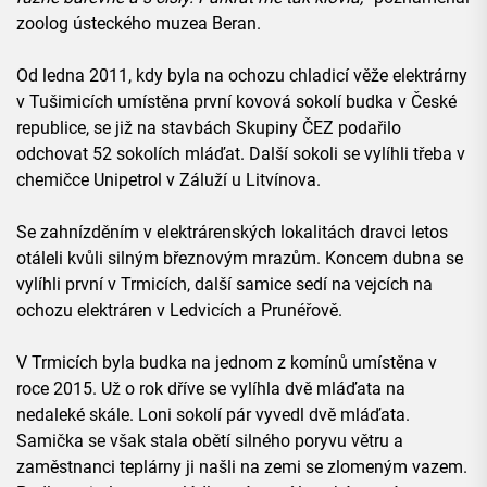
zoolog ústeckého muzea Beran.
Od ledna 2011, kdy byla na ochozu chladicí věže elektrárny
v Tušimicích umístěna první kovová sokolí budka v České
republice, se již na stavbách Skupiny ČEZ podařilo
odchovat 52 sokolích mláďat. Další sokoli se vylíhli třeba v
chemičce Unipetrol v Záluží u Litvínova.
Se zahnízděním v elektrárenských lokalitách dravci letos
otáleli kvůli silným březnovým mrazům. Koncem dubna se
vylíhli první v Trmicích, další samice sedí na vejcích na
ochozu elektráren v Ledvicích a Prunéřově.
V Trmicích byla budka na jednom z komínů umístěna v
roce 2015. Už o rok dříve se vylíhla dvě mláďata na
nedaleké skále. Loni sokolí pár vyvedl dvě mláďata.
Samička se však stala obětí silného poryvu větru a
zaměstnanci teplárny ji našli na zemi se zlomeným vazem.