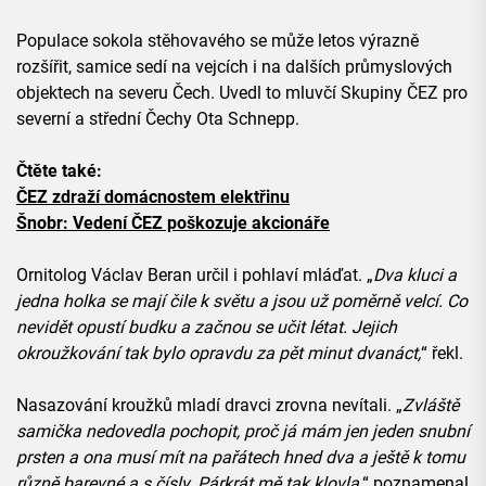
Populace sokola stěhovavého se může letos výrazně
rozšířit, samice sedí na vejcích i na dalších průmyslových
objektech na severu Čech. Uvedl to mluvčí Skupiny ČEZ pro
severní a střední Čechy Ota Schnepp.
Čtěte také:
ČEZ zdraží domácnostem elektřinu
Šnobr: Vedení ČEZ poškozuje akcionáře
Ornitolog Václav Beran určil i pohlaví mláďat. „
Dva kluci a
jedna holka se mají čile k světu a jsou už poměrně velcí. Co
nevidět opustí budku a začnou se učit létat. Jejich
okroužkování tak bylo opravdu za pět minut dvanáct,
“ řekl.
Nasazování kroužků mladí dravci zrovna nevítali. „
Zvláště
samička nedovedla pochopit, proč já mám jen jeden snubní
prsten a ona musí mít na pařátech hned dva a ještě k tomu
různě barevné a s čísly. Párkrát mě tak klovla,
“ poznamenal