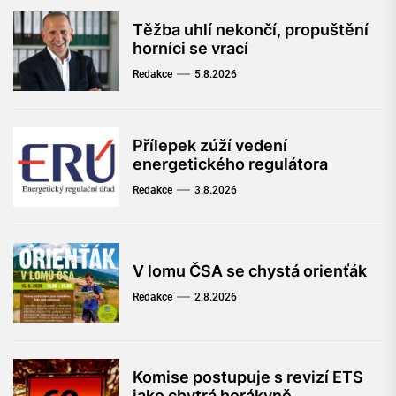
Těžba uhlí nekončí, propuštění
horníci se vrací
Redakce
5.8.2026
Přílepek zúží vedení
energetického regulátora
Redakce
3.8.2026
V lomu ČSA se chystá orienťák
Redakce
2.8.2026
Komise postupuje s revizí ETS
jako chytrá horákyně