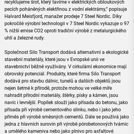
recyklujeme šrot, který tavíme v elektrických obloukových
pecích poháněných elektřinou z vodní elektrárny,“ popisuje
Halvard Meisfjord, manažer prodeje 7 Steel Nordic. Díky
pokročilé výrobní technologii v 7 Steel Nordic vykazuje o 97
% nižší emise CO2 oproti tradiční výrobě z metalurgického
uhlí a železné rudy.
Společnost Silo Transport dodává alternativní a ekologické
stavební materiály, které jsou v Evropské unii ve
stavebnictví běžně využívány. V cirkulární ekonomice mají
obrovský potenciál. Produkty, které firma Silo Transport
dodává pro stavbu dálnic, tunelů a dalších objektů jsou
nejen šetrné k přírodě, protože mohou ve velké míře
nahradit přírodní materiály, štěrky, písky a kámen, jsou
navíc i levnější. Popílek slouží jako přísada do betonu, jako
přísada při výrobě cementového slinku, nebo i jako jeho
příměs při výrobě směsných cementů. Dále se používá jako
jedna z hlavních surovin při výrobě pórobetonových tvárnic
a umělého kameniva nebo jako plnivo pro asfaltové