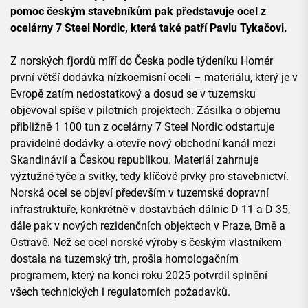
pomoc českým stavebníkům pak představuje ocel z
ocelárny 7 Steel Nordic, která také patří Pavlu Tykačovi.
Z norských fjordů míří do Česka podle týdeníku Homér
první větší dodávka nízkoemisní oceli – materiálu, který je v
Evropě zatím nedostatkový a dosud se v tuzemsku
objevoval spíše v pilotních projektech. Zásilka o objemu
přibližně 1 100 tun z ocelárny 7 Steel Nordic odstartuje
pravidelné dodávky a otevře nový obchodní kanál mezi
Skandinávií a Českou republikou. Materiál zahrnuje
výztužné tyče a svitky, tedy klíčové prvky pro stavebnictví.
Norská ocel se objeví především v tuzemské dopravní
infrastruktuře, konkrétně v dostavbách dálnic D 11 a D 35,
dále pak v nových rezidenčních objektech v Praze, Brně a
Ostravě. Než se ocel norské výroby s českým vlastníkem
dostala na tuzemský trh, prošla homologačním
programem, který na konci roku 2025 potvrdil splnění
všech technických i regulatorních požadavků.