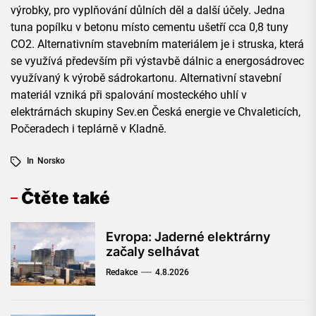
výrobky, pro vyplňování důlních děl a další účely. Jedna
tuna popílku v betonu místo cementu ušetří cca 0,8 tuny
CO2. Alternativním stavebním materiálem je i struska, která
se využívá především při výstavbě dálnic a energosádrovec
využívaný k výrobě sádrokartonu. Alternativní stavební
materiál vzniká při spalování mosteckého uhlí v
elektrárnách skupiny Sev.en Česká energie ve Chvaleticích,
Počeradech i teplárně v Kladně.
In
Norsko
Čtěte také
Evropa: Jaderné elektrárny
začaly selhávat
Redakce
4.8.2026