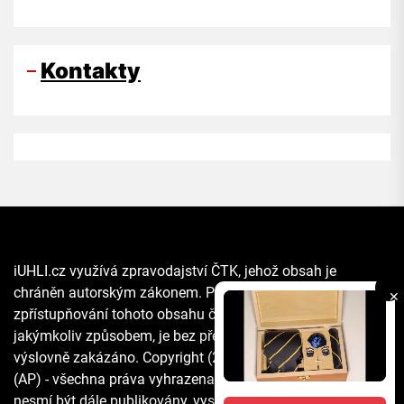
Kontakty
iUHLI.cz využívá zpravodajství ČTK, jehož obsah je
chráněn autorským zákonem. Přepis, šíření či další
✕
zpřístupňování tohoto obsahu či jeho části veřejnosti, a to
jakýmkoliv způsobem, je bez předchozího souhlasu ČTK
výslovně zakázáno. Copyright (2021) The Associated Press
(AP) - všechna práva vyhrazena. Materiály agentury AP
nesmí být dále publikovány, vysílány, přepisovány nebo