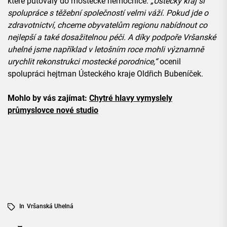
které putovaly do mostecké nemocnice.
„Ústecký kraj si
spolupráce s těžební společností velmi váží. Pokud jde o
zdravotnictví, chceme obyvatelům regionu nabídnout co
nejlepší a také dosažitelnou péči. A díky podpoře Vršanské
uhelné jsme například v letošním roce mohli významně
urychlit rekonstrukci mostecké porodnice,“
ocenil
spolupráci hejtman Ústeckého kraje Oldřich Bubeníček.
Mohlo by vás zajímat:
Chytré hlavy vymyslely
průmyslovce nové studio
In
Vršanská Uhelná