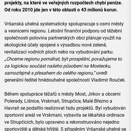
projekty, na které ve veřejných rozpočtech chybí peníze.
Od roku 2010 jde jen v této oblasti o 43 milionů korun.
Vršanská uhelná systematicky spolupracuje s osmi městy
a vesnicemi regionu. Letošní finanční podporu od těžební
společnosti polovina partnerských obcí plánuje využít na
ekologické účely spojené s výsadbou nové zeleně,
revitalizací vodních ploch nebo na vybudování parku.
„Chceme regionu pomáhat, být prospěšní, považujeme to
za logickou součást našeho působení na Mostecku,
samozřejmě s přesahem do celého regionu,“
uvedl
generální ředitel hnědouhelné společnosti Vladimír Rouček.
Během spolupráce těžařů s městy Most, Jirkov a obcemi
Polerady, Lišnice, Vrskmaň, Strupčice, Malé Březno a
Havraň se podařilo realizovat řadu projektů. Byl vybudován
sportovní areál ve Vrskmani, vybavila se lékařská ordinace
ve Strupčicích, bylo upraveno a rekonstruováno nejedno
sportoviště a dětské hřiště. S přispěním Vršanské uhelné se