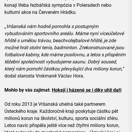
konají třeba řezbářská sympózia v Poleradech nebo
kulturní akce na Červeném Hrádku.
„Vršanská nám hodně pomohla s postupným
vybudováním sportovního areálu. Máme nyní víceúčelové
hřiště s umělou trávou, beachvolejbalové hřiště, je zde
možné hrát stolní tenis, badminton. Zrekonstruované jsou
fotbalové kabiny, kde máme posilovnu, a letos s přispěním
těžební společnosti vybudujeme saunu. Dobrý soused,
který nám pomohl částkou převyšující dva miliony korun,“
dodal starosta Vrskmaně Václav Hora.
Mohlo by vás zajímat:
Hokeji i házené se i díky uhlí daří
Od roku 2013 je Vršanská uhelná také partnerem
Ústeckého kraje. Každoročně kraji poskytuje částku pět
milionů korun na školství, kulturu, sporta sociální sféru.
Letos navíc přispěla ještě více než čtyřmi miliony korun,