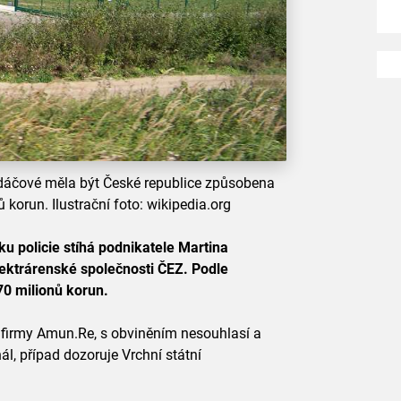
adáčové měla být České republice způsobena
 korun. Ilustrační foto: wikipedia.org
u policie stíhá podnikatele Martina
lektrárenské společnosti ČEZ. Podle
70 milionů korun.
 firmy Amun.Re, s obviněním nesouhlasí a
ál, případ dozoruje Vrchní státní