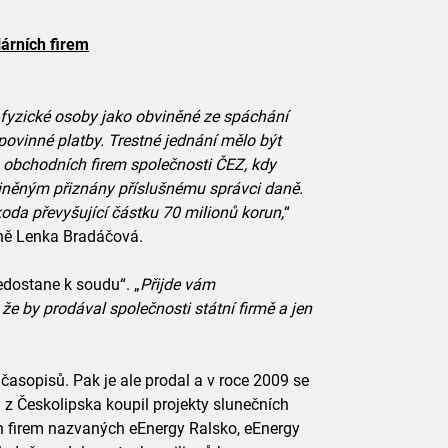
árních firem
né fyzické osoby jako obviněné ze spáchání
povinné platby. Trestné jednání mělo být
 obchodních firem společnosti ČEZ, kdy
viněným přiznány příslušnému správci daně.
da převyšující částku 70 milionů korun,
“
yně Lenka Bradáčová.
 nedostane k soudu“. „
Přijde vám
že by prodával společnosti státní firmě a jen
časopisů. Pak je ale prodal a v roce 2009 se
 z Českolipska koupil projekty slunečních
ých firem nazvaných eEnergy Ralsko, eEnergy