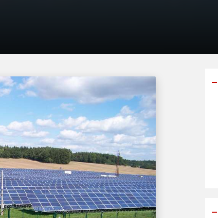
Y
p
s