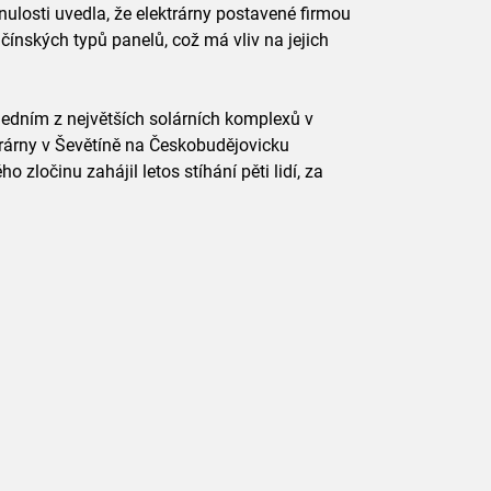
ulosti uvedla, že elektrárny postavené firmou
čínských typů panelů, což má vliv na jejich
edním z největších solárních komplexů v
trárny v Ševětíně na Českobudějovicku
 zločinu zahájil letos stíhání pěti lidí, za