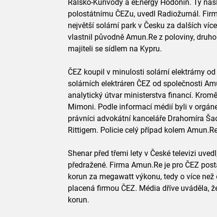
Ralsko-Kuřivody a eEnergy Hodonín. Ty nás
polostátnímu ČEZu, uvedl Radiožurnál. Fir
největší solární park v Česku za dalších víc
vlastnil původně Amun.Re z poloviny, druh
majiteli se sídlem na Kypru.
ČEZ koupil v minulosti solární elektrárny o
solárních elektráren ČEZ od společnosti Am
analytický útvar ministerstva financí. Krom
Mimoni. Podle informací médií byli v orgá
právníci advokátní kanceláře Drahomíra Šach
Rittigem. Policie celý případ kolem Amun.Re
Shenar před třemi lety v České televizi uvedl
předražené. Firma Amun.Re je pro ČEZ post
korun za megawatt výkonu, tedy o více než d
placená firmou ČEZ. Média dříve uváděla, ž
korun.