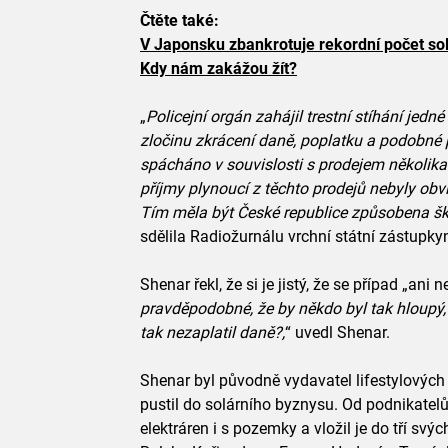
Čtěte také:
V Japonsku zbankrotuje rekordní počet sol
Kdy nám zakážou žít?
„
Policejní orgán zahájil trestní stíhání jed
zločinu zkrácení daně, poplatku a podobné 
spácháno v souvislosti s prodejem několika
příjmy plynoucí z těchto prodejů nebyly ob
Tím měla být České republice způsobena ško
sdělila Radiožurnálu vrchní státní zástupk
Shenar řekl, že si je jistý, že se případ „ani
pravděpodobné, že by někdo byl tak hloupý, 
tak nezaplatil daně?,
“ uvedl Shenar.
Shenar byl původně vydavatel lifestylových 
pustil do solárního byznysu. Od podnikatelů
elektráren i s pozemky a vložil je do tří sv