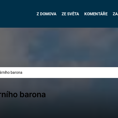
Z DOMOVA
ZE SVĚTA
KOMENTÁŘE
ZA
olárního barona
árního barona