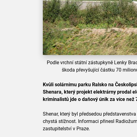
Podle vrchní státní zástupkyně Lenky Br
škoda převyšující částku 70 milionů
Kvůli solárnímu parku Ralsko na Českolipsk
Shenara, který projekt elektrárny prodal e
kriminalistů jde o daňový únik za více než 
Shenar, který byl předsedou představenstva
chystá stížnost. Informaci přinesl Radiožurn
zastupitelství v Praze.