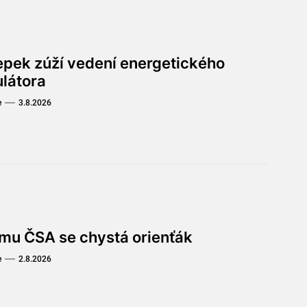
lepek zúží vedení energetického
ulátora
e
3.8.2026
omu ČSA se chystá orienťák
e
2.8.2026