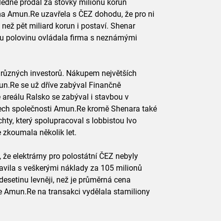
ledně prodal za stovky milionů korun
ma Amun.Re uzavřela s ČEZ dohodu, že pro ni
e než pět miliard korun i postaví. Shenar
ou polovinu ovládala firma s neznámými
d různých investorů. Nákupem největších
un.Re se už dříve zabýval Finančně
ě areálu Ralsko se zabýval i stavbou v
nech společnosti Amun.Re kromě Shenara také
ty, který spolupracoval s lobbistou Ivo
 zkoumala několik let.
, že elektrárny pro polostátní ČEZ nebyly
avila s veškerými náklady za 105 milionů
esetinu levněji, než je průměrná cena
e Amun.Re na transakci vydělala stamiliony