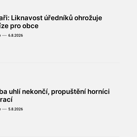
aři: Liknavost úředníků ohrožuje
íze pro obce
e
6.8.2026
a uhlí nekončí, propuštění horníci
rací
e
5.8.2026