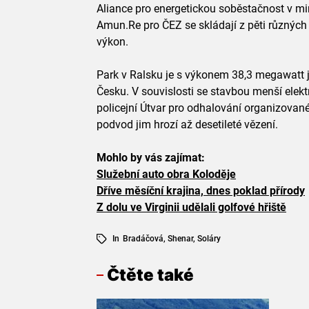
Aliance pro energetickou soběstačnost v min
Amun.Re pro ČEZ se skládají z pěti různých 
výkon.
Park v Ralsku je s výkonem 38,3 megawatt j
Česku. V souvislosti se stavbou menší elek
policejní Útvar pro odhalování organizovaného
podvod jim hrozí až desetileté vězení.
Mohlo by vás zajímat:
Služební auto obra Koloděje
Dříve měsíční krajina, dnes poklad přírody
Z dolu ve Virginii udělali golfové hřiště
In
Bradáčová
,
Shenar
,
Soláry
Čtěte také