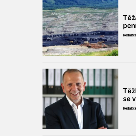
Těž
pen
Redakc
Těžb
se v
Redakc