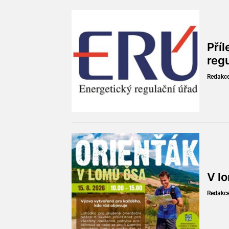
Pří
reg
Redakc
V l
Redakc