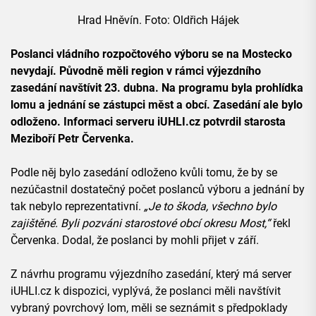
Hrad Hněvín. Foto: Oldřich Hájek
Poslanci vládního rozpočtového výboru se na Mostecko
nevydají. Původně měli region v rámci výjezdního
zasedání navštívit 23. dubna. Na programu byla prohlídka
lomu a jednání se zástupci měst a obcí. Zasedání ale bylo
odloženo. Informaci serveru iUHLI.cz potvrdil starosta
Meziboří Petr Červenka.
Podle něj bylo zasedání odloženo kvůli tomu, že by se
nezúčastnil dostatečný počet poslanců výboru a jednání by
tak nebylo reprezentativní.
„Je to škoda, všechno bylo
zajištěné. Byli pozváni starostové obcí okresu Most,“
řekl
Červenka. Dodal, že poslanci by mohli přijet v září.
Z návrhu programu výjezdního zasedání, který má server
iUHLI.cz k dispozici, vyplývá, že poslanci měli navštívit
vybraný povrchový lom, měli se seznámit s předpoklady