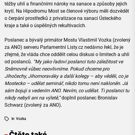
těžby uhlí a finančními nároky na sanace a způsoby jejich
krytí. Na Hipodromu Most se členové výboru měli dozvědět
o čerpání prostředků z privatizace na sanaci Ústeckého
kraje a také o úspěšných rekultivacích.
Poslanec a bývalý primátor Mostu Vlastimil Vozka (zvolený
za ANO) serveru Parlamentní Listy.cz nedávno řekl, že je
zřejmé, že vláda chce oddělit celou diskusi o limitech a uhlí
od poslanců.
“My jako řadoví poslanci tuto záležitost ve
Sněmovně vůbec neovlivníme. Pokud chceme pro
Jihočechy, Jihomoraváky a další kolegy – aby věděli, co je
Mostecko – udělat seminář, nikdo tomu není nakloněn. Já
sám bojuji s vedením ANO. Nevím, co udělat. Ti poslanci tu
nikdy nebyli ani na výletě,“
doplnil poslanec Bronislav
Schwarz (zvolený za ANO).
In
Vozka
Čtěte také