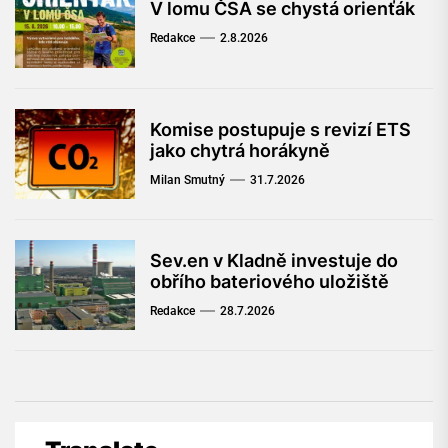
V lomu ČSA se chystá orienťák
Redakce
2.8.2026
Komise postupuje s revizí ETS
jako chytrá horákyně
Milan Smutný
31.7.2026
Sev.en v Kladně investuje do
obřího bateriového uložiště
Redakce
28.7.2026