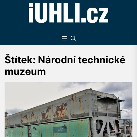
Skip
to
the
content
Štítek:
Národní technické
muzeum