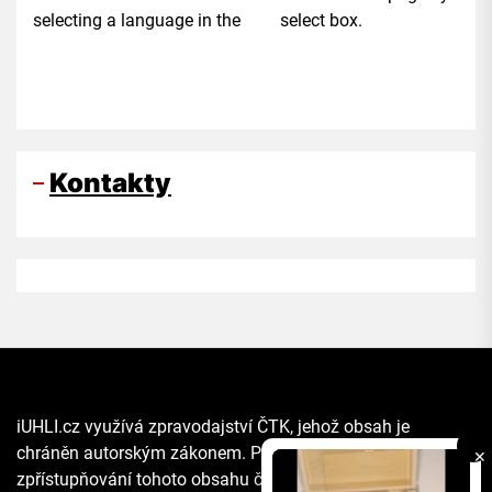
selecting a language in the select box.
Kontakty
iUHLI.cz využívá zpravodajství ČTK, jehož obsah je
chráněn autorským zákonem. Přepis, šíření či další
✕
zpřístupňování tohoto obsahu či jeho části veřejnosti, a to