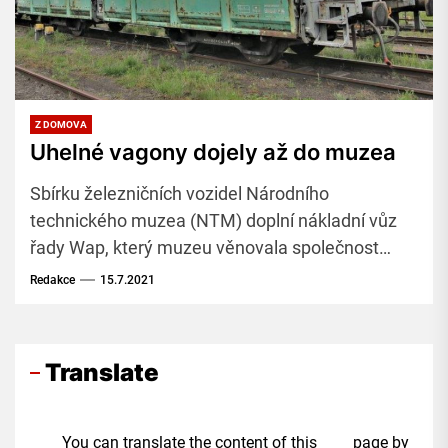
Z DOMOVA
Uhelné vagony dojely až do muzea
Sbírku železničních vozidel Národního
technického muzea (NTM) doplní nákladní vůz
řady Wap, který muzeu věnovala společnost
Coal Services ze skupiny Sev.en Energy. Umístěn
Redakce
15.7.2021
bude v expozici Železničního depozitáře NTM v
Chomutově, kam už si jej pracovníci muzea
odvezli z komořanské úpravny uhlí.
Translate
You can translate the content of this page by