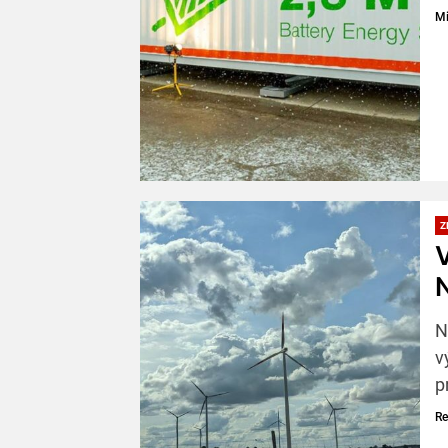
Mi
Z
V
N
N
v
p
Re