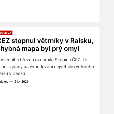
 DOMOVA
EZ stopnul větrníky v Ralsku,
chybná mapa byl prý omyl
osledního března oznámila Skupina ČEZ, že
ončí s plány na vybudování největšího větrného
arku v Česku.
dakce
21.4.2026