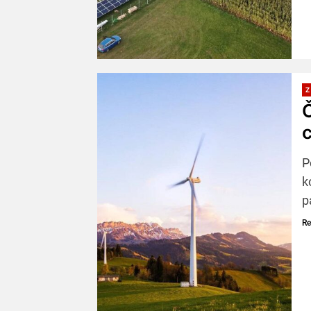
Z
Č
P
k
p
Re