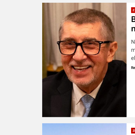
Z
B
N
m
e
Re
Z