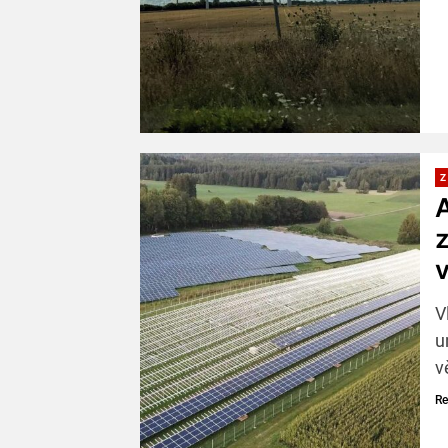
Z
A
z
v
V
u
v
Re