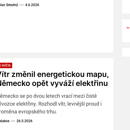
lan Smutný
4.6.2026
E SVĚTA
ítr změnil energetickou mapu,
ěmecko opět vyváží elektřinu
ěmecko se po dvou letech vrací mezi čisté
ývozce elektřiny. Rozhodl vítr, levnější proud i
roměna evropského trhu.
dakce
26.5.2026