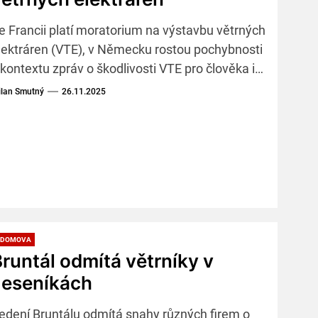
e Francii platí moratorium na výstavbu větrných
lektráren (VTE), v Německu rostou pochybnosti
 kontextu zpráv o škodlivosti VTE pro člověka i
ivotní prostředí, ale v Česku končící vláda
lan Smutný
26.11.2025
adělila té nové dárek v podobě urychlování
ýstavby VTE.
 DOMOVA
runtál odmítá větrníky v
Jeseníkách
edení Bruntálu odmítá snahy různých firem o