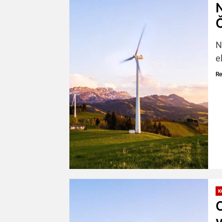
Č
N
e
Re
K
C
v