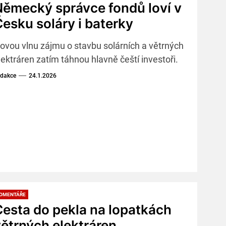
Německý správce fondů loví v
esku soláry i baterky
ovou vlnu zájmu o stavbu solárních a větrných
lektráren zatím táhnou hlavně čeští investoři.
dakce
24.1.2026
OMENTÁŘE
esta do pekla na lopatkách
ětrných elektráren