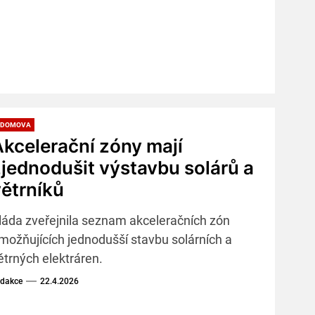
 DOMOVA
kcelerační zóny mají
jednodušit výstavbu solárů a
ětrníků
láda zveřejnila seznam akceleračních zón
možňujících jednodušší stavbu solárních a
ětrných elektráren.
dakce
22.4.2026