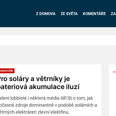
Z DOMOVA
ZE SVĚTA
KOMENTÁŘE
ZA
OMENTÁŘE
ro soláry a větrníky je
ateriová akumulace iluzí
Y
p
elení lobbisté i některá média šíří lži o tom, jak
s
bčasné zdroje dominantně v podobě solárních a
ětrných elektráren zlevní elektřinu.