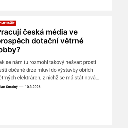
OMENTÁŘE
racují česká média ve
rospěch dotační větrné
lobby?
ak se nám tu rozmohl takový nešvar: prostí
eští občané drze mluví do výstavby obřích
ětrných elektráren, z nichž se má stát nová
otační Bonanza.
lan Smutný
10.3.2026