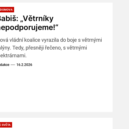
 DOMOVA
abiš: „Větrníky
nepodporujeme!“
ová vládní koalice vyrazila do boje s větrnými
lýny. Tedy, přesněji řečeno, s větrnými
lektrárnami.
dakce
16.2.2026
E SVĚTA