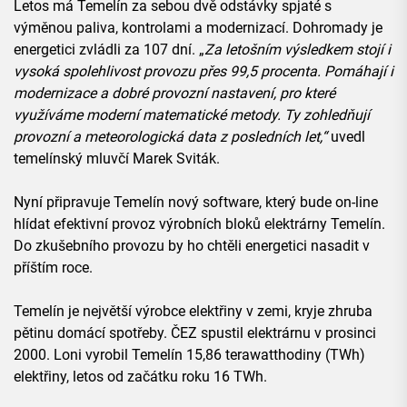
Letos má Temelín za sebou dvě odstávky spjaté s
výměnou paliva, kontrolami a modernizací. Dohromady je
energetici zvládli za 107 dní. „
Za letošním výsledkem stojí i
vysoká spolehlivost provozu přes 99,5 procenta. Pomáhají i
modernizace a dobré provozní nastavení, pro které
využíváme moderní matematické metody. Ty zohledňují
provozní a meteorologická data z posledních let,“
uvedl
temelínský mluvčí Marek Sviták.
Nyní připravuje Temelín nový software, který bude on-line
hlídat efektivní provoz výrobních bloků elektrárny Temelín.
Do zkušebního provozu by ho chtěli energetici nasadit v
příštím roce.
Temelín je největší výrobce elektřiny v zemi, kryje zhruba
pětinu domácí spotřeby. ČEZ spustil elektrárnu v prosinci
2000. Loni vyrobil Temelín 15,86 terawatthodiny (TWh)
elektřiny, letos od začátku roku 16 TWh.