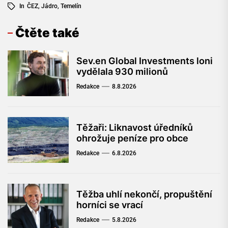
In
ČEZ
,
Jádro
,
Temelín
Čtěte také
Sev.en Global Investments loni
vydělala 930 milionů
Redakce
8.8.2026
Těžaři: Liknavost úředníků
ohrožuje peníze pro obce
Redakce
6.8.2026
Těžba uhlí nekončí, propuštění
horníci se vrací
Redakce
5.8.2026