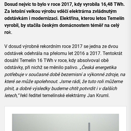
Dosud nejvíc to bylo v roce 2017, kdy vyrobila 16,48 TWh.
Za letošní velkou výrobu vděčí elektrárna zvládnutým
odstávkám i modernizaci. Elektřina, kterou letos Temelín
vyrobil, by stačila českým domácnostem téměř na celý
ro
k.
V dosud výrobně rekordním roce 2017 se jedna ze dvou
odstávek odehrála na přelomu let 2016 a 2017. Tentokrát
dosáhl Temelín 16 TWh v roce, kdy absolvoval obě
odstávky, při nichž se měnilo palivo. „
Česká energetika
potřebuje v současné době bezemisní a výkonné zdroje, na
které se může spolehnout. Jsme rádi, že tuto roli můžeme
plnit, a dobré výsledky budeme chtít potvrdit i v dalších
letech,“
řekl ředitel temelínské elektrárny Jan Kruml.