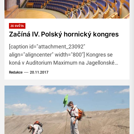
ZE SVĚTA
Začíná IV. Polský hornický kongres
[caption id="attachment_23092"
align="aligncenter" width="800"] Kongres se
koná v Auditorium Maximum na Jagellonské
univerzitě v Krakově. Foto:
Redakce
20.11.2017
wikipedia.org[/caption] V Krakově dnes začíná IV.
polský hornický kongres....