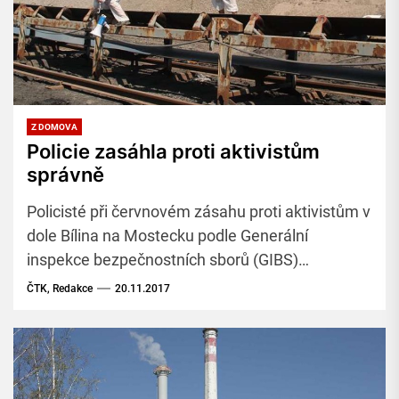
Z DOMOVA
Policie zasáhla proti aktivistům
správně
Policisté při červnovém zásahu proti aktivistům v
dole Bílina na Mostecku podle Generální
inspekce bezpečnostních sborů (GIBS)
nechybovali. Uvedla to televize Prima.
ČTK, Redakce
20.11.2017