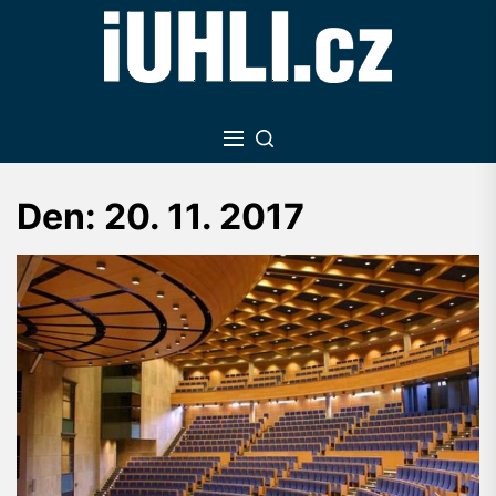
Skip
to
the
content
Den:
20. 11. 2017