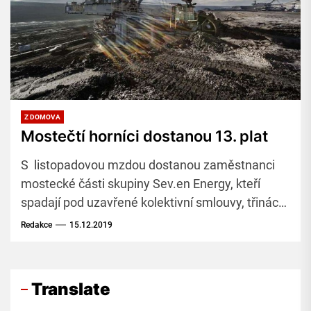
Z DOMOVA
Mostečtí horníci dostanou 13. plat
S listopadovou mzdou dostanou zaměstnanci
mostecké části skupiny Sev.en Energy, kteří
spadají pod uzavřené kolektivní smlouvy, třináctý
plat. Na výplatu bylo vyčleněno více než 65
Redakce
15.12.2019
milionů korun.
Translate