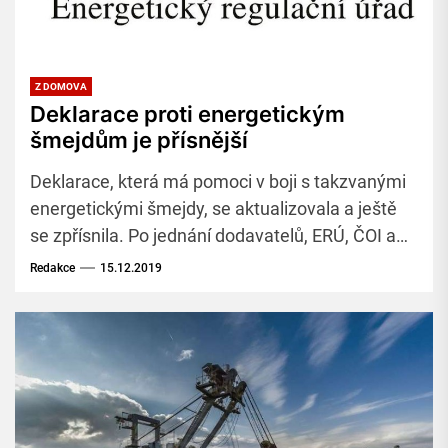
Z DOMOVA
Deklarace proti energetickým
šmejdům je přísnější
Deklarace, která má pomoci v boji s takzvanými
energetickými šmejdy, se aktualizovala a ještě
se zpřísnila. Po jednání dodavatelů, ERÚ, ČOI a
SOCR ČR to řekl prezident SOCR ČR Tomáš
Redakce
15.12.2019
Prouza.