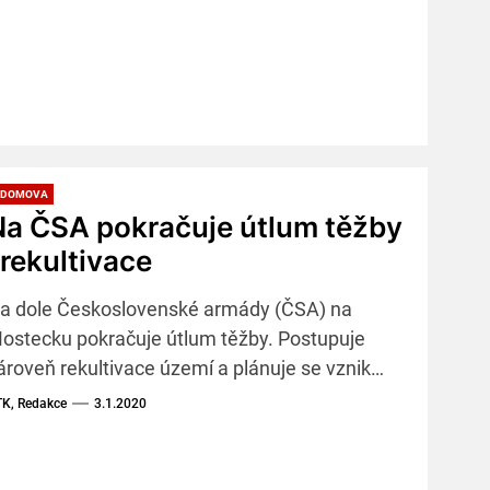
 DOMOVA
Na ČSA pokračuje útlum těžby
 rekultivace
a dole Československé armády (ČSA) na
ostecku pokračuje útlum těžby. Postupuje
ároveň rekultivace území a plánuje se vznik
ezera na místě zbytkové jámy, které bude víc
K, Redakce
3.1.2020
vojnásobné oproti Máchovu jezeru.