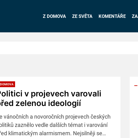
Z DOMOVA
ZE SVĚTA
KOMENTÁŘE
ZA
 DOMOVA
olitici v projevech varovali
řed zelenou ideologií
Y
p
e vánočních a novoročních projevech českých
s
olitiků zaznělo vedle dalších témat i varování
řed klimatickým alarmismem. Nejsilněji se