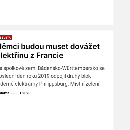
E SVĚTA
Němci budou muset dovážet
lektřinu z Francie
e spolkové zemi Bádensko-Württembersko se
oslední den roku 2019 odpojil druhý blok
aderné elektrárny Philippsburg. Místní zelení
olitici konec jádra v zemi vítají, Německo ale
dakce
3.1.2020
ude muset dovážet elektřinu z Francie.