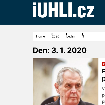
Skip
to
the
content
Home
2020
Leden
3
Den:
3. 1. 2020
Z
P
p
V
p
p