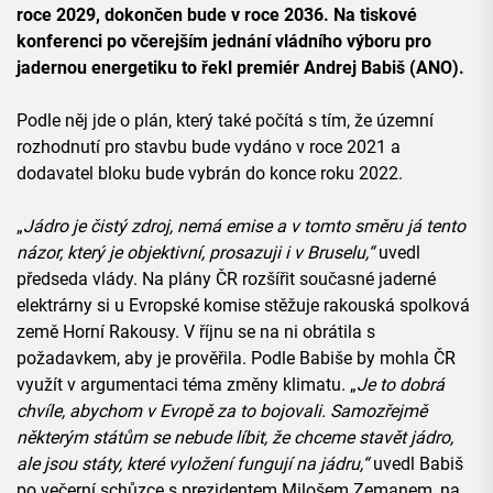
roce 2029, dokončen bude v roce 2036. Na tiskové
konferenci po včerejším jednání vládního výboru pro
jadernou energetiku to řekl premiér Andrej Babiš (ANO).
Podle něj jde o plán, který také počítá s tím, že územní
rozhodnutí pro stavbu bude vydáno v roce 2021 a
dodavatel bloku bude vybrán do konce roku 2022.
„
Jádro je čistý zdroj, nemá emise a v tomto směru já tento
názor, který je objektivní, prosazuji i v Bruselu,“
uvedl
předseda vlády. Na plány ČR rozšířit současné jaderné
elektrárny si u Evropské komise stěžuje rakouská spolková
země Horní Rakousy. V říjnu se na ni obrátila s
požadavkem, aby je prověřila. Podle Babiše by mohla ČR
využít v argumentaci téma změny klimatu. „
Je to dobrá
chvíle, abychom v Evropě za to bojovali. Samozřejmě
některým státům se nebude líbit, že chceme stavět jádro,
ale jsou státy, které vyložení fungují na jádru,“
uvedl Babiš
po večerní schůzce s prezidentem Milošem Zemanem, na