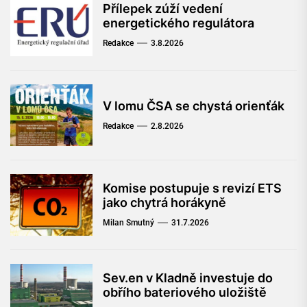
Přílepek zúží vedení
energetického regulátora
Redakce
3.8.2026
V lomu ČSA se chystá orienťák
Redakce
2.8.2026
Komise postupuje s revizí ETS
jako chytrá horákyně
Milan Smutný
31.7.2026
Sev.en v Kladně investuje do
obřího bateriového uložiště