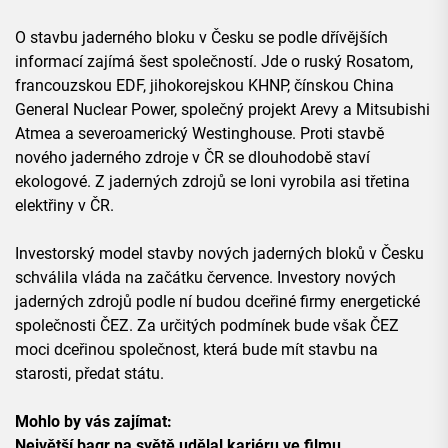
O stavbu jaderného bloku v Česku se podle dřívějších
informací zajímá šest společností. Jde o ruský Rosatom,
francouzskou EDF, jihokorejskou KHNP, čínskou China
General Nuclear Power, společný projekt Arevy a Mitsubishi
Atmea a severoamerický Westinghouse. Proti stavbě
nového jaderného zdroje v ČR se dlouhodobě staví
ekologové. Z jaderných zdrojů se loni vyrobila asi třetina
elektřiny v ČR.
Investorský model stavby nových jaderných bloků v Česku
schválila vláda na začátku července. Investory nových
jaderných zdrojů podle ní budou dceřiné firmy energetické
společnosti ČEZ. Za určitých podmínek bude však ČEZ
moci dceřinou společnost, která bude mít stavbu na
starosti, předat státu.
Mohlo by vás zajímat:
Největší bagr na světě udělal kariéru ve filmu