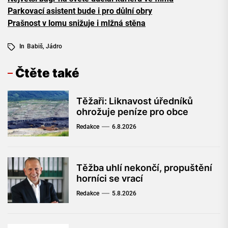
Parkovací asistent bude i pro důlní obry
Prašnost v lomu snižuje i mlžná stěna
In
Babiš
,
Jádro
Čtěte také
Těžaři: Liknavost úředníků
ohrožuje peníze pro obce
Redakce
6.8.2026
Těžba uhlí nekončí, propuštění
horníci se vrací
Redakce
5.8.2026