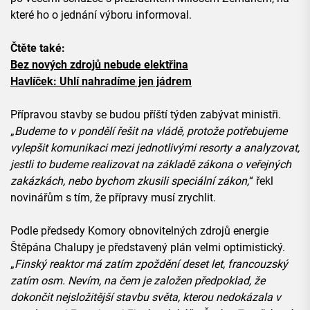
které ho o jednání výboru informoval.
Čtěte také:
Bez nových zdrojů nebude elektřina
Havlíček: Uhlí nahradíme jen jádrem
Přípravou stavby se budou příští týden zabývat ministři.
„
Budeme to v pondělí řešit na vládě, protože potřebujeme
vylepšit komunikaci mezi jednotlivými resorty a analyzovat,
jestli to budeme realizovat na základě zákona o veřejných
zakázkách, nebo bychom zkusili speciální zákon,
“ řekl
novinářům s tím, že přípravy musí zrychlit.
Podle předsedy Komory obnovitelných zdrojů energie
Štěpána Chalupy je představený plán velmi optimistický.
„
Finský reaktor má zatím zpoždění deset let, francouzský
zatím osm. Nevím, na čem je založen předpoklad, že
dokončit nejsložitější stavbu světa, kterou nedokázala v