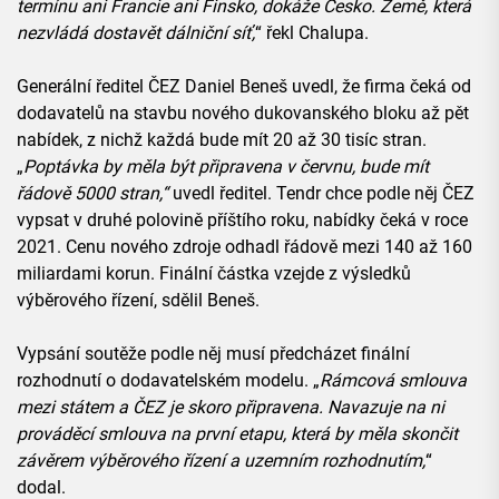
termínu ani Francie ani Finsko, dokáže Česko. Země, která
nezvládá dostavět dálniční síť,
“ řekl Chalupa.
Generální ředitel ČEZ Daniel Beneš uvedl, že firma čeká od
dodavatelů na stavbu nového dukovanského bloku až pět
nabídek, z nichž každá bude mít 20 až 30 tisíc stran.
„
Poptávka by měla být připravena v červnu, bude mít
řádově 5000 stran,“
uvedl ředitel. Tendr chce podle něj ČEZ
vypsat v druhé polovině příštího roku, nabídky čeká v roce
2021. Cenu nového zdroje odhadl řádově mezi 140 až 160
miliardami korun. Finální částka vzejde z výsledků
výběrového řízení, sdělil Beneš.
Vypsání soutěže podle něj musí předcházet finální
rozhodnutí o dodavatelském modelu. „
Rámcová smlouva
mezi státem a ČEZ je skoro připravena. Navazuje na ni
prováděcí smlouva na první etapu, která by měla skončit
závěrem výběrového řízení a uzemním rozhodnutím,
“
dodal.