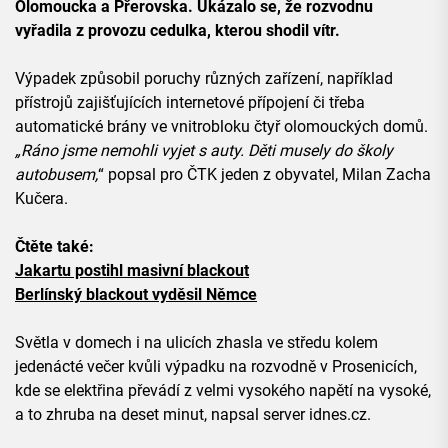
Olomoucka a Přerovska. Ukázalo se, že rozvodnu
vyřadila z provozu cedulka, kterou shodil vítr.
Výpadek způsobil poruchy různých zařízení, například
přístrojů zajišťujících internetové přípojení či třeba
automatické brány ve vnitrobloku čtyř olomouckých domů.
„Ráno jsme nemohli vyjet s auty. Děti musely do školy
autobusem,
“ popsal pro ČTK jeden z obyvatel, Milan Zacha
Kučera.
Čtěte také:
Jakartu postihl masivní blackout
Berlínský blackout vyděsil Němce
Světla v domech i na ulicích zhasla ve středu kolem
jedenácté večer kvůli výpadku na rozvodně v Prosenicích,
kde se elektřina převádí z velmi vysokého napětí na vysoké,
a to zhruba na deset minut, napsal server idnes.cz.