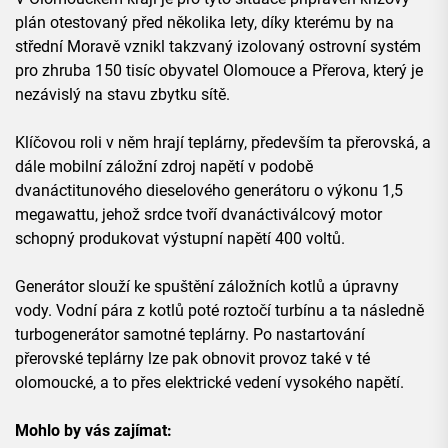
plán otestovaný před několika lety, díky kterému by na
střední Moravě vznikl takzvaný izolovaný ostrovní systém
pro zhruba 150 tisíc obyvatel Olomouce a Přerova, který je
nezávislý na stavu zbytku sítě.
Klíčovou roli v něm hrají teplárny, především ta přerovská, a
dále mobilní záložní zdroj napětí v podobě
dvanáctitunového dieselového generátoru o výkonu 1,5
megawattu, jehož srdce tvoří dvanáctiválcový motor
schopný produkovat výstupní napětí 400 voltů.
Generátor slouží ke spuštění záložních kotlů a úpravny
vody. Vodní pára z kotlů poté roztočí turbínu a ta následně
turbogenerátor samotné teplárny. Po nastartování
přerovské teplárny lze pak obnovit provoz také v té
olomoucké, a to přes elektrické vedení vysokého napětí.
Mohlo by vás zajímat: