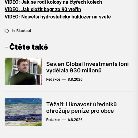
VIDEO: Jak se rodí kolosy na čtyřech kolech
VIDEO: Jak složit bagr za 90 vteřin
VIDEO: Největší hydrostatický buldozer na světě
In
Blackout
Čtěte také
Sev.en Global Investments loni
vydělala 930 milionů
Redakce
8.8.2026
Těžaři: Liknavost úředníků
ohrožuje peníze pro obce
Redakce
6.8.2026