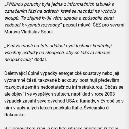
„Příčinou poruchy byla jedna z informačních tabulek s
označením fází na drátech, které se nachází na vrcholu
sloupů. Ta zřejmě kvůli větru upadla a způsobila zkrat
vedoucí k vypnutí rozvodny,
“ popsal mluvčí ČEZ pro severní
Moravu Vladislav Sobol.
„V návaznosti na tuto událost nyní technici kontrolují
všechny cedulky na sloupech, aby se taková situace
neopakovala,
“ dodal.
Déletrvající úplné výpadky energetické soustavy nebo její
významné části, takzvané blackouty, postihují především
rozvojové země s nedostatečnou infrastrukturou. Občas se
ale objeví i ve vyspělých státech, například v roce 2003
výpadek zasáhl severovýchod USA a Kanady, v Evropě se s
ním v uplynulých letech potýkala Itálie, Švýcarsko či
Rakousko.
V Olomouckém kraji je pro tyto situace připraven krizový