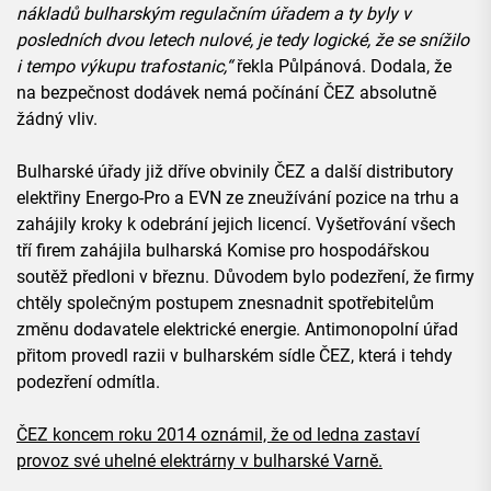
nákladů bulharským regulačním úřadem a ty byly v
posledních dvou letech nulové, je tedy logické, že se snížilo
i tempo výkupu trafostanic,“
řekla Půlpánová. Dodala, že
na bezpečnost dodávek nemá počínání ČEZ absolutně
žádný vliv.
Bulharské úřady již dříve obvinily ČEZ a další distributory
elektřiny Energo-Pro a EVN ze zneužívání pozice na trhu a
zahájily kroky k odebrání jejich licencí. Vyšetřování všech
tří firem zahájila bulharská Komise pro hospodářskou
soutěž předloni v březnu. Důvodem bylo podezření, že firmy
chtěly společným postupem znesnadnit spotřebitelům
změnu dodavatele elektrické energie. Antimonopolní úřad
přitom provedl razii v bulharském sídle ČEZ, která i tehdy
podezření odmítla.
ČEZ koncem roku 2014 oznámil, že od ledna zastaví
provoz své uhelné elektrárny v bulharské Varně.