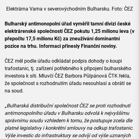
Elektrárna Varna v severovýchodním Bulharsku. Foto: ČEZ
Bulharský antimonopolní úřad vyměřil tamní divizi české
elektrárenské společnosti ČEZ pokutu 1,25 milionu leva (v
přepočtu 17,5 milionu Kč) za zneužívání dominantní
pozice na trhu. Informaci přinesly Finanční noviny.
ČEZ měl podle úřadu odkládat podpis dohody o koupi
trafostanic, tj. zařízení potřebného k připojení bulharského
investora k síti. Mluvčí ČEZ Barbora Půlpánová ČTK řekla,
že společnost s rozhodnutím úřadu nesouhlasí a obrátí se
na soud.
„Bulharská distribuční společnost ČEZ se proti rozhodnutí
antimonopolního úřadu v Bulharsku odvolá k nejvyššímu
správnímu soudu vzhledem k tomu, že postupuje zcela dle
platné legislativy i konkrétní smlouvy na odkup trafostanic.
Výše investic do infrastruktury se odvíjí od výše uznaných