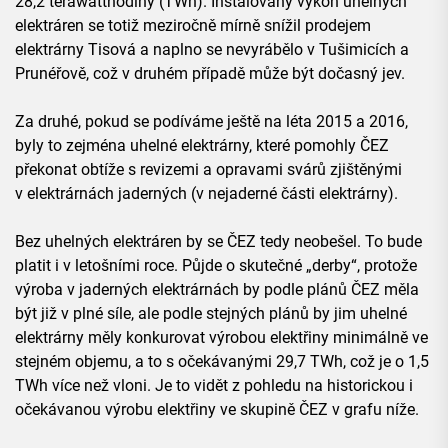
28,2 terawatthodiny (TWh). Instalovaný výkon uhelných
elektráren se totiž meziročně mírně snížil prodejem
elektrárny Tisová a naplno se nevyrábělo v Tušimicích a
Prunéřově, což v druhém případě může být dočasný jev.
Za druhé, pokud se podíváme ještě na léta 2015 a 2016,
byly to zejména uhelné elektrárny, které pomohly ČEZ
překonat obtíže s revizemi a opravami svárů zjištěnými
v elektrárnách jaderných (v nejaderné části elektrárny).
Bez uhelných elektráren by se ČEZ tedy neobešel. To bude
platit i v letošními roce. Půjde o skutečné „derby“, protože
výroba v jaderných elektrárnách by podle plánů ČEZ měla
být již v plné síle, ale podle stejných plánů by jim uhelné
elektrárny měly konkurovat výrobou elektřiny minimálně ve
stejném objemu, a to s očekávanými 29,7 TWh, což je o 1,5
TWh více než vloni. Je to vidět z pohledu na historickou i
očekávanou výrobu elektřiny ve skupině ČEZ v grafu níže.