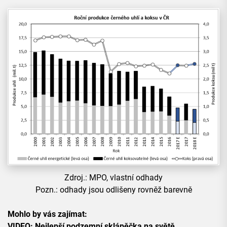
Zdroj.: MPO, vlastní odhady
Pozn.: odhady jsou odlišeny rovněž barevně
Mohlo by vás zajímat:
VIDEO: Nejlepší podzemní sklápěčka na světě