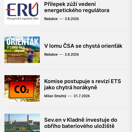
Přílepek zúží vedení
energetického regulátora
Redakce
3.8.2026
V lomu ČSA se chystá orienťák
Redakce
2.8.2026
Komise postupuje s revizí ETS
jako chytrá horákyně
Milan Smutný
31.7.2026
Sev.en v Kladně investuje do
obřího bateriového uložiště