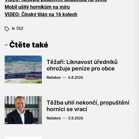
Mobil ušitý horníkům na míru
VIDEO: Čínský titán na 16 kolech
In
ČEZ
Čtěte také
Těžaři: Liknavost úředníků
ohrožuje peníze pro obce
Redakce
6.8.2026
Těžba uhlí nekončí, propuštění
horníci se vrací
Redakce
5.8.2026