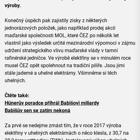
výroby.
Konečný úspěch pak zajistily zisky z některých
jednorázových položek, jako například prodej akcií
maďarské společnosti MOL, které ČEZ po několik let
vlastnil jako výsledek určité mezinárodní výpomoci v zájmu
udržení strategického vlivu maďarské vlády v tamní
rafinérské jedničce. Ve výrobě elektřiny se v minulém roce
musel ČEZ opět spolehnout na tradiční pilíře. Jsou jimi
stále jaderné a uhelné elektrárny. Všimněme si těch
uhelných.
Čtěte také:
Hünerův poradce přihrál Babišovi miliardy
Babišův sen se zatím nekoná
Za prvé se nedejme zmást tím, že v roce 2017 výroba
elektřiny v uhelných elektrárnách o něco klesla, z 30,7 na