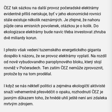
ČEZ tak sázkou na další provoz počeradské elektrárny
evidentně příliš neriskuje, byť v jeho ekonomické rovnici
stále existuje několik neznámých. Je zřejmé, že nahoru
půjde cena emisních povolenek, otázkou je o kolik. Do
ekologizace elektrárny bude navíc třeba investovat zhruba
dvě miliardy korun.
I přesto však vedení tuzemského energetického giganta
dospělo k názoru, že se provoz elektrárny vyplatí. Na rozdíl
od nově vybudovaného paroplynového bloku, který stojí
rovněž v Počeradech. Ten zatím ČEZ nemůže zprovoznit,
protože by na tom prodělal.
I když se nás někteří politici a zejména ekologičtí aktivisté
snaží vehementně přesvědčit o opaku, rozhodnutí ČEZ je
jasným důkazem toho, že hnědé uhlí ještě není ani zdaleka
mrtvým zdrojem.