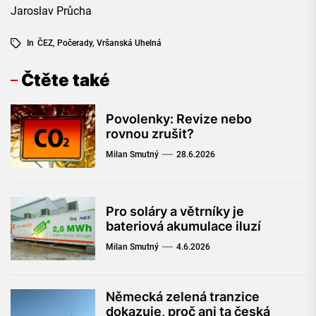
Jaroslav Průcha
In
ČEZ
,
Počerady
,
Vršanská Uhelná
Čtěte také
Povolenky: Revize nebo
rovnou zrušit?
Milan Smutný
28.6.2026
Pro soláry a větrníky je
bateriová akumulace iluzí
Milan Smutný
4.6.2026
Německá zelená tranzice
dokazuje, proč ani ta česká