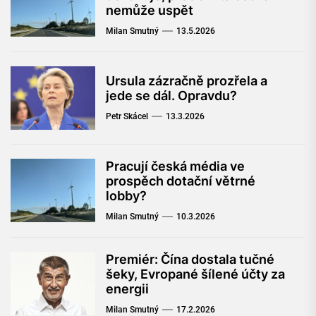
nemůže uspět
Milan Smutný
13.5.2026
Ursula zázračně prozřela a
jede se dál. Opravdu?
Petr Skácel
13.3.2026
Pracují česká média ve
prospěch dotační větrné
lobby?
Milan Smutný
10.3.2026
Premiér: Čína dostala tučné
šeky, Evropané šílené účty za
energii
Milan Smutný
17.2.2026