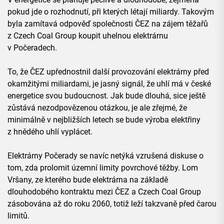
pokud jde o rozhodnutí, při kterých létají miliardy. Takovým
byla zamítavá odpověď společnosti ČEZ na zájem těžařů
z Czech Coal Group koupit uhelnou elektrárnu
v Počeradech.
To, že ČEZ upřednostnil další provozování elektrárny před
okamžitými miliardami, je jasný signál, že uhlí má v české
energetice svou budoucnost. Jak bude dlouhá, sice ještě
zůstává nezodpovězenou otázkou, je ale zřejmé, že
minimálně v nejbližších letech se bude výroba elektřiny
z hnědého uhlí vyplácet.
Elektrárny Počerady se navíc netýká vzrušená diskuse o
tom, zda prolomit územní limity povrchové těžby. Lom
Vršany, ze kterého bude elektrárna na základě
dlouhodobého kontraktu mezi ČEZ a Czech Coal Group
zásobována až do roku 2060, totiž leží takzvaně před čarou
limitů.