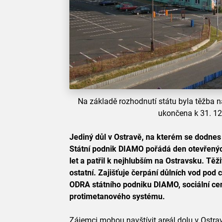
Na základě rozhodnutí státu byla těžba 
ukončena k 31. 12
Jediný důl v Ostravě, na kterém se dodnes 
Státní podnik DIAMO pořádá den otevřených
let a patřil k nejhlubším na Ostravsku. Těži
ostatní. Zajišťuje čerpání důlních vod pod 
ODRA státního podniku DIAMO, sociální ce
protimetanového systému.
Zájemci mohou navštívit areál dolu v Ostravě