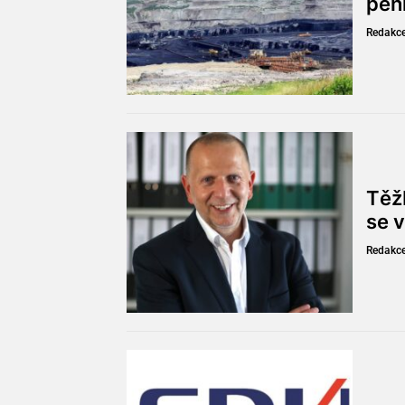
pen
Redakc
Těžb
se v
Redakc