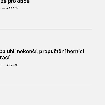
íze pro obce
e
6.8.2026
a uhlí nekončí, propuštění horníci
rací
e
5.8.2026