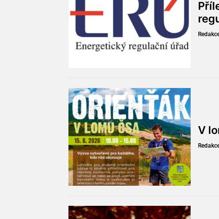
Pří
reg
Redakc
V l
Redakc