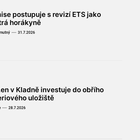
ise postupuje s revizí ETS jako
trá horákyně
Smutný
31.7.2026
en v Kladně investuje do obřího
eriového uložiště
e
28.7.2026