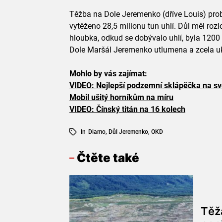
Těžba na Dole Jeremenko (dříve Louis) pro
vytěženo 28,5 milionu tun uhlí. Důl měl rozlo
hloubka, odkud se dobývalo uhlí, byla 1200
Dole Maršál Jeremenko utlumena a zcela uk
Mohlo by vás zajímat:
VIDEO: Nejlepší podzemní sklápěčka na sv
Mobil ušitý horníkům na míru
VIDEO: Čínský titán na 16 kolech
In
Diamo
,
Důl Jeremenko
,
OKD
Čtěte také
Těž