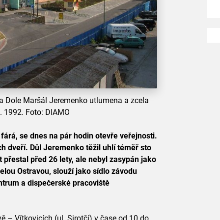
na Dole Maršál Jeremenko utlumena a zcela
. 1992. Foto: DIAMO
fárá, se dnes na pár hodin otevře veřejnosti.
 dveří. Důl Jeremenko těžil uhlí téměř sto
t přestal před 26 lety, ale nebyl zasypán jako
celou Ostravou, slouží jako sídlo závodu
ntrum a dispečerské pracoviště
 – Vítkovicích (ul. Sirotčí) v čase od 10 do