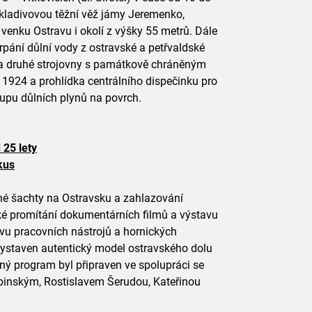
kladivovou těžní věž jámy Jeremenko,
 venku Ostravu i okolí z výšky 55 metrů. Dále
rpání důlní vody z ostravské a petřvaldské
dka druhé strojovny s památkově chráněným
 1924 a prohlídka centrálního dispečinku pro
tupu důlních plynů na povrch.
 25 lety
kus
ené šachty na Ostravsku a zahlazování
aké promítání dokumentárních filmů a výstavu
avu pracovních nástrojů a hornických
vystaven autentický model ostravského dolu
ý program byl připraven ve spolupráci se
ubinským, Rostislavem Šerudou, Kateřinou