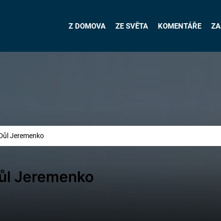
Z DOMOVA
ZE SVĚTA
KOMENTÁŘE
ZA
 Důl Jeremenko
ůl Jeremenko