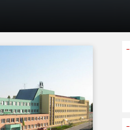
Y
p
s