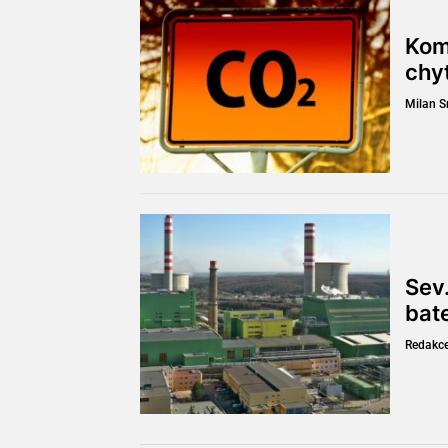
Kom
chy
Milan 
Sev.
bat
Redakc