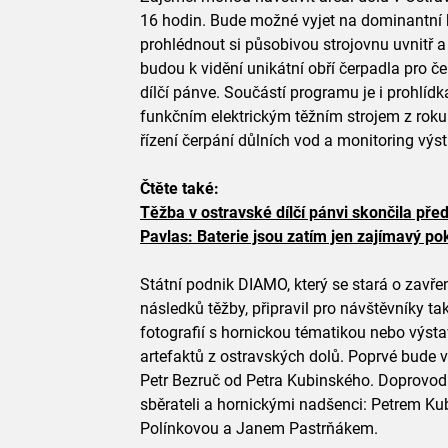
16 hodin. Bude možné vyjet na dominantní 
prohlédnout si působivou strojovnu uvnitř a
budou k vidění unikátní obří čerpadla pro če
dílčí pánve. Součástí programu je i prohlí
funkčním elektrickým těžním strojem z roku
řízení čerpání důlních vod a monitoring výs
Čtěte také:
Těžba v ostravské dílčí pánvi skončila před
Pavlas: Baterie jsou zatím jen zajímavý po
Státní podnik DIAMO, který se stará o zavř
následků těžby, připravil pro návštěvníky t
fotografií s hornickou tématikou nebo výst
artefaktů z ostravských dolů. Poprvé bude 
Petr Bezruč od Petra Kubinského. Doprovodn
sběrateli a hornickými nadšenci: Petrem K
Polínkovou a Janem Pastrňákem.