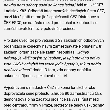
návrhu nám odbory sdělí do konce ledna
,“ řekl mluvčí ČEZ
Ladislav Kříž. Odboráři integrovaných dceřiných firem ČEZ,
mezi které patří mimo jiné společnosti ČEZ Distribuce a
ČEZ ESCO, se na růstu mezd pro letošní rok dohodli se
zaměstnavatelem už v polovině prosince.
Hrb dále uvedl, že pro většinu z 29 základních odborových
organizací je konečný návrh zaměstnavatele přijatelný, tři
základní organizace ale zatím nesouhlasí. „
Přijetí
nefunguje většinovým způsobem, je uplatňováno právo
veta. I kdyby chyběl jen jeden jediný podpis, tak to pořád
není schváleno
,“ dodal. O tom, zda odbory nabídku
nakonec přijmou, spekulovat nechtěl.
Vyjednávání o mzdách v ČEZ na konci loňského roku
doprovázela série protestů. Zhruba 80 zaměstnanců ČEZ
demonstrovalo na začátku prosince za vyšší růst mezd
před centrálou firmy v Praze, protesty se tehdy uskutečnily