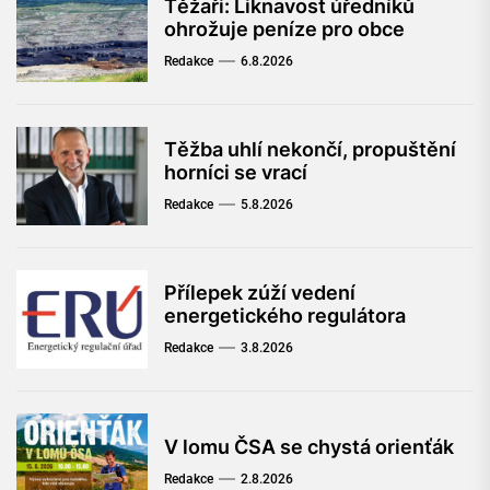
Těžaři: Liknavost úředníků
ohrožuje peníze pro obce
Redakce
6.8.2026
Těžba uhlí nekončí, propuštění
horníci se vrací
Redakce
5.8.2026
Přílepek zúží vedení
energetického regulátora
Redakce
3.8.2026
V lomu ČSA se chystá orienťák
Redakce
2.8.2026