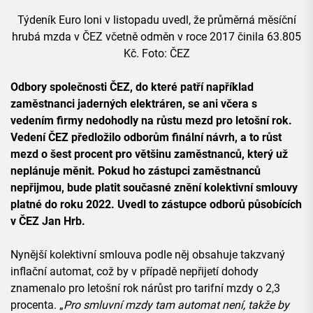
Týdeník Euro loni v listopadu uvedl, že průměrná měsíční
hrubá mzda v ČEZ včetně odměn v roce 2017 činila 63.805
Kč. Foto: ČEZ
Odbory společnosti ČEZ, do které patří například
zaměstnanci jaderných elektráren, se ani včera s
vedením firmy nedohodly na růstu mezd pro letošní rok.
Vedení ČEZ předložilo odborům finální návrh, a to růst
mezd o šest procent pro většinu zaměstnanců, který už
neplánuje měnit. Pokud ho zástupci zaměstnanců
nepřijmou, bude platit současné znění kolektivní smlouvy
platné do roku 2022. Uvedl to zástupce odborů působících
v ČEZ Jan Hrb.
Nynější kolektivní smlouva podle něj obsahuje takzvaný
inflační automat, což by v případě nepřijetí dohody
znamenalo pro letošní rok nárůst pro tarifní mzdy o 2,3
procenta. „
Pro smluvní mzdy tam automat není, takže by