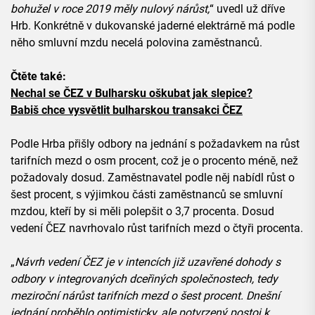
bohužel v roce 2019 měly nulový nárůst,
“ uvedl už dříve
Hrb. Konkrétně v dukovanské jaderné elektrárně má podle
něho smluvní mzdu necelá polovina zaměstnanců.
Čtěte také:
Nechal se ČEZ v Bulharsku oškubat jak slepice?
Babiš chce vysvětlit bulharskou transakci ČEZ
Podle Hrba přišly odbory na jednání s požadavkem na růst
tarifních mezd o osm procent, což je o procento méně, než
požadovaly dosud. Zaměstnavatel podle něj nabídl růst o
šest procent, s výjimkou části zaměstnanců se smluvní
mzdou, kteří by si měli polepšit o 3,7 procenta. Dosud
vedení ČEZ navrhovalo růst tarifních mezd o čtyři procenta.
„
Návrh vedení ČEZ je v intencích již uzavřené dohody s
odbory v integrovaných dceřiných společnostech, tedy
meziroční nárůst tarifních mezd o šest procent. Dnešní
jednání proběhlo optimisticky, ale potvrzený postoj k