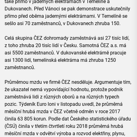
také přímo v jaderných elektrárnách v Temelíně a
Dukovanech. Před Vánoci se pak demonstrace uskutečnily
přímo před oběma jadernými elektrárnami. V Temelíně se
sešlo asi 70 zaměstnanců, v Dukovanech zhruba 150.
Celá skupina ČEZ dohromady zaměstnává asi 27 tisíc lidí,
z toho zhruba 20 tisíc lidí v Česku. Samotná ČEZ a.s. má
asi 5500 zaměstnanců. V dukovanské elektrárně pracuje
asi 1300 lidí, temelínská elektrárna má zhruba 1250
zaměstnanců.
Průměrnou mzdu ve firmě ČEZ nesděluje. Argumentuje tím,
že ukazatel nemá vypovídající hodnotu, protože podnik
zaměstnává lidi z různých oborů a na různých typech
pozic. Týdeník Euro loni v listopadu uvedl, že průměrná
měsíční hrubá mzda v ČEZ včetně odměn v roce 2017
činila 63 805 korun. Podle dat Českého statistického úřadu
(ČSÚ) činila v třetím čtvrtletí roku 2018 průměrná hrubá
měsíční mzda v odvětví výroba a rozvod elektřiny, plynu,