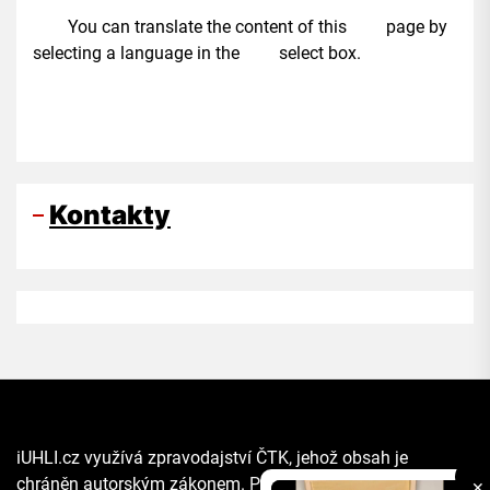
You can translate the content of this page by
selecting a language in the select box.
Kontakty
iUHLI.cz využívá zpravodajství ČTK, jehož obsah je
chráněn autorským zákonem. Přepis, šíření či další
✕