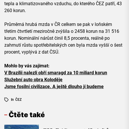
tepla a klimatizovaného vzduchu, do kterého ČEZ patří, 43
260 korun.
Průměrná hrubá mzda v ČR celkem se pak v loňském
třetím čtvrtletí meziročně zvýšila o 2458 korun na 31 516
korun. Nominální nárůst činil 8,5 procenta, reálně po
zahrnutí růstu spotřebitelských cen byla mzda vyšší o šest
procent, vyplývá z dat ČSÚ.
Mohlo by vás zajímat:
V Brazílii nalezli obří smaragd za 10 miliard korun
Služební auto obra Koloděje
Jsme fosilní civilizace. A ještě dlouho jí budeme
In
ČEZ
Čtěte také