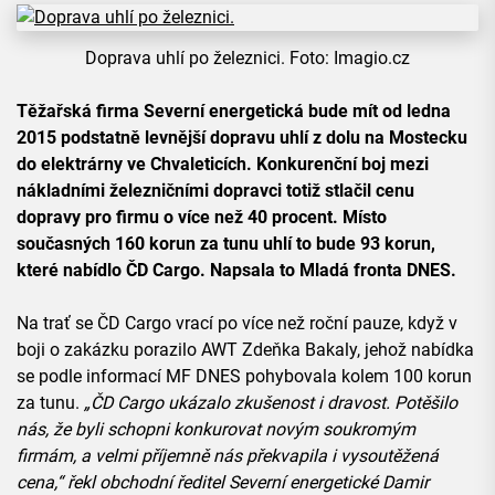
Doprava uhlí po železnici. Foto: Imagio.cz
Těžařská firma Severní energetická bude mít od ledna
2015 podstatně levnější dopravu uhlí z dolu na Mostecku
do elektrárny ve Chvaleticích. Konkurenční boj mezi
nákladními železničními dopravci totiž stlačil cenu
dopravy pro firmu o více než 40 procent. Místo
současných 160 korun za tunu uhlí to bude 93 korun,
které nabídlo ČD Cargo. Napsala to Mladá fronta DNES.
Na trať se ČD Cargo vrací po více než roční pauze, když v
boji o zakázku porazilo AWT Zdeňka Bakaly, jehož nabídka
se podle informací MF DNES pohybovala kolem 100 korun
za tunu.
„ČD Cargo ukázalo zkušenost i dravost. Potěšilo
nás, že byli schopni konkurovat novým soukromým
firmám, a velmi příjemně nás překvapila i vysoutěžená
cena,“ řekl obchodní ředitel Severní energetické Damir