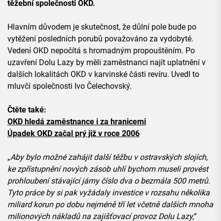
těžební společnosti OKD.
Hlavním důvodem je skutečnost, že důlní pole bude po
vytěžení posledních porubů považováno za vydobyté.
Vedení OKD nepočítá s hromadným propouštěním. Po
uzavření Dolu Lazy by měli zaměstnanci najít uplatnění v
dalších lokalitách OKD v karvinské části revíru. Uvedl to
mluvčí společnosti Ivo Čelechovský.
Čtěte také:
OKD hledá zaměstnance i za hranicemi
Úpadek OKD začal prý již v roce 2006
„
Aby bylo možné zahájit další těžbu v ostravských slojích,
ke zpřístupnění nových zásob uhlí bychom museli provést
prohloubení stávající jámy číslo dva o bezmála 500 metrů.
Tyto práce by si pak vyžádaly investice v rozsahu několika
miliard korun po dobu nejméně tří let včetně dalších mnoha
milionových nákladů na zajišťovací provoz Dolu Lazy,
“