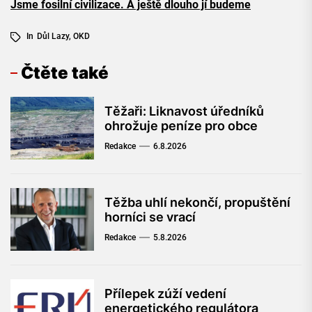
Jsme fosilní civilizace. A ještě dlouho jí budeme
In
Důl Lazy
,
OKD
Čtěte také
Těžaři: Liknavost úředníků
ohrožuje peníze pro obce
Redakce
6.8.2026
Těžba uhlí nekončí, propuštění
horníci se vrací
Redakce
5.8.2026
Přílepek zúží vedení
energetického regulátora