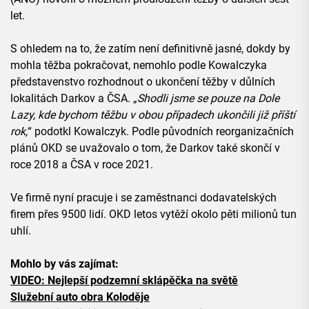
let.
S ohledem na to, že zatím není definitivně jasné, dokdy by
mohla těžba pokračovat, nemohlo podle Kowalczyka
představenstvo rozhodnout o ukončení těžby v důlních
lokalitách Darkov a ČSA. „
Shodli jsme se pouze na Dole
Lazy, kde bychom těžbu v obou případech ukončili již příští
rok,
“ podotkl Kowalczyk. Podle původních reorganizačních
plánů OKD se uvažovalo o tom, že Darkov také skončí v
roce 2018 a ČSA v roce 2021.
Ve firmě nyní pracuje i se zaměstnanci dodavatelských
firem přes 9500 lidí. OKD letos vytěží okolo pěti milionů tun
uhlí.
Mohlo by vás zajímat:
VIDEO: Nejlepší podzemní sklápěčka na světě
Služební auto obra Koloděje