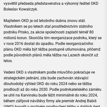
vysvětlil předseda představenstva a výkonný ředitel OKD
Boleslav Kowalczyk.
Majitelem OKD je od letošního dubna znovu stát.
Vlastníkem se po letech stal prostřednictvím státního
podniku Prisko, za akcie společnosti zaplatil téměř 80
milionů korun. Skončila tím reorganizace podniku, který se
v roce 2016 dostal do úpadku. Podle reorganizačního
plánu OKD měla být těžba postupně utlumována, přičemž
podle původních plánů měla těžba na Lazech skončit už
letos.
Vedení OKD s vlastníkem podle mluvčího pokračuje ve
strategickém jednání, zda bude zachován stávající
dlouhodobý výhled OKD do roku 2024 nebo se těžba
prodlouží až do roku 2030. Podle podnikatelského záměru
se uhlí na Karvinsku bude těžit minimálně do roku 2024,
během zářijové návštěvy firmy ale premiér Andrej Babiš
(ANO) hovořil o možném prodloužení těžby o dalších šest