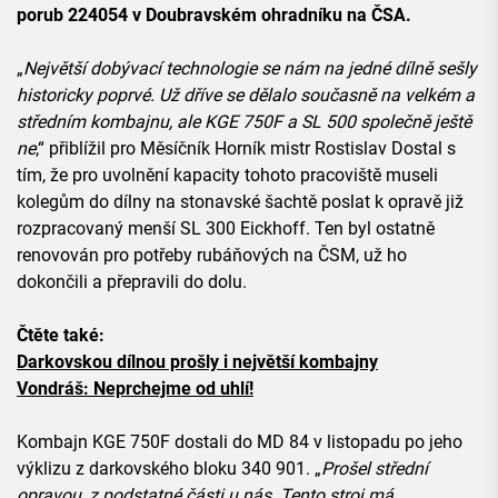
porub 224054 v Doubravském ohradníku na ČSA.
„
Největší dobývací technologie se nám na jedné dílně sešly
historicky poprvé. Už dříve se dělalo současně na velkém a
středním kombajnu, ale KGE 750F a SL 500 společně ještě
ne
,“ přiblížil pro Měsíčník Horník mistr Rostislav Dostal s
tím, že pro uvolnění kapacity tohoto pracoviště museli
kolegům do dílny na stonavské šachtě poslat k opravě již
rozpracovaný menší SL 300 Eickhoff. Ten byl ostatně
renovován pro potřeby rubáňových na ČSM, už ho
dokončili a přepravili do dolu.
Čtěte také:
Darkovskou dílnou prošly i největší kombajny
Vondráš: Neprchejme od uhlí!
Kombajn KGE 750F dostali do MD 84 v listopadu po jeho
výklizu z darkovského bloku 340 901. „
Prošel střední
opravou, z podstatné části u nás. Tento stroj má