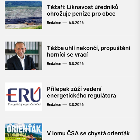
Těžaři: Liknavost úředníků
ohrožuje peníze pro obce
Redakce
6.8.2026
Těžba uhlí nekončí, propuštění
horníci se vrací
Redakce
5.8.2026
Přílepek zúží vedení
energetického regulátora
Redakce
3.8.2026
V lomu ČSA se chystá orienťák