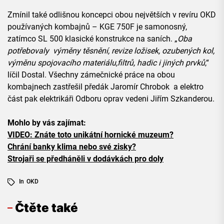
Zmínil také odlišnou koncepci obou největších v revíru OKD
používaných kombajnů – KGE 750F je samonosný,
zatímco SL 500 klasické konstrukce na saních. „
Oba
potřebovaly výměny těsnění, revize ložisek, ozubených kol,
výměnu spojovacího materiálu,filtrů, hadic i jiných prvků
,“
líčil Dostal. Všechny zámečnické práce na obou
kombajnech zastřešil předák Jaromír Chrobok a elektro
část pak elektrikáři Odboru oprav vedeni Jiřím Szkanderou.
Mohlo by vás zajímat:
VIDEO: Znáte toto unikátní hornické muzeum?
Chrání banky klima nebo své zisky?
Strojaři se předháněli v dodávkách pro doly
In
OKD
Čtěte také