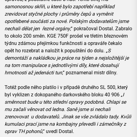
samonosnou skříň, u které bylo zapotřebí například
zrevidovat styčné plochy i průměry čepů a vyměnit
opotřebené součásti za nové. Polským dodavatelům jsme
nechali dělat jen řezné orgány
,“ pokračoval Dostal. Zabralo
to okolo 200 směn. KGE 750F prošel ve třetím březnovém
týdnu zdárnou přejímkou funkčnosti a opraváře čekalo
opět ho rozebrat a naložit k popuštění do dolu. „
S
demontáží a nakládkou je práce na týden a nejsložitější je
na tom manipulace s jednotlivými díly, které dosahují
hmotnosti až jedenácti tun
,“ poznamenal mistr dílny.
Totéž podle něho platilo i v případě druhého SL 500, který
byl vyklizen z dokopaného darkovského bloku 40 906 „
I
směnnost bude u této střední opravy podobná. Chlapi se
mu začali věnovat od ledna. Saně jsme si nechali
zrenovovat u dodavatelů. Jinak se vše zvládalo tady. Kvůli
kumulaci prací jsme na kombajny převedli i zámečníky z
oprav TH pohonů
,“ uvedl Dostal.