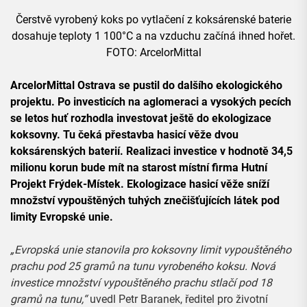
Čerstvě vyrobený koks po vytlačení z koksárenské baterie
dosahuje teploty 1 100°C a na vzduchu začíná ihned hořet.
FOTO: ArcelorMittal
ArcelorMittal Ostrava se pustil do dalšího ekologického
projektu. Po investicích na aglomeraci a vysokých pecích
se letos huť rozhodla investovat ještě do ekologizace
koksovny. Tu čeká přestavba hasicí věže dvou
koksárenských baterií. Realizaci investice v hodnotě 34,5
milionu korun bude mít na starost místní firma Hutní
Projekt Frýdek-Místek. Ekologizace hasicí věže sníží
množství vypouštěných tuhých znečišťujících látek pod
limity Evropské unie.
„Evropská unie stanovila pro koksovny limit vypouštěného
prachu pod 25 gramů na tunu vyrobeného koksu. Nová
investice množství vypouštěného prachu stlačí pod 18
gramů na tunu,“
uvedl Petr Baranek, ředitel pro životní