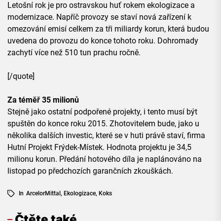
Letošní rok je pro ostravskou huť rokem ekologizace a
modernizace. Napříč provozy se staví nová zařízení k
omezování emisí celkem za tři miliardy korun, která budou
uvedena do provozu do konce tohoto roku. Dohromady
zachytí více než 510 tun prachu ročně.
[/quote]
Za téměř 35 milionů
Stejně jako ostatní podpořené projekty, i tento musí být
spuštěn do konce roku 2015. Zhotovitelem bude, jako u
několika dalších investic, které se v huti právě staví, firma
Hutní Projekt Frýdek-Místek. Hodnota projektu je 34,5
milionu korun. Předání hotového díla je naplánováno na
listopad po předchozích garančních zkouškách.
In
ArcelorMittal
,
Ekologizace
,
Koks
Čtěte také