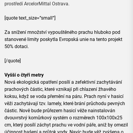
prostředí ArcelorMittal Ostrava.
[quote text_size=“small“]
Za snížení množství vypouštěného prachu hluboko pod
stanovené limity poskytla Evropská unie na tento projekt
50% dotaci.
[/quote]
Vyšší o čtyři metry
Nová ekologická opatření posílí a zefektivní zachytávání
prachových částic, které vznikají při chlazení žhavého
koksu, když se voda přemění na páru. Prach nyní v hasicí
věži zachytávají tzv. lamely, které brání průchodu pevných
částic. Nově bude průřezem hasicí věže nainstalován
dvouvrstvý komůrkový systém o rozměrech 100x100x25
cm, který posílí záchyt prachu ve vodní páře, aniž by omezil
účinnost hašení a průtok vody. Navíc bude věž zvýšena o