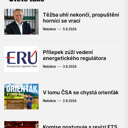
Těžba uhlí nekončí, propuštění
horníci se vrací
Redakce
5.8.2026
Přílepek zúží vedení
energetického regulátora
Redakce
3.8.2026
V lomu ČSA se chystá orienťák
Redakce
2.8.2026
Komise postupuje s revizí ETS