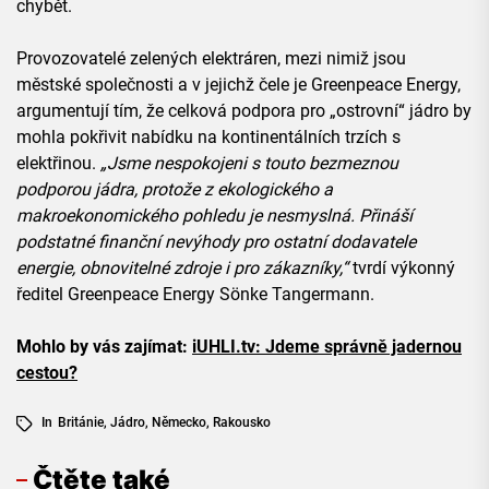
chybět.
Provozovatelé zelených elektráren, mezi nimiž jsou
městské společnosti a v jejichž čele je Greenpeace Energy,
argumentují tím, že celková podpora pro „ostrovní“ jádro by
mohla pokřivit nabídku na kontinentálních trzích s
elektřinou.
„Jsme nespokojeni s touto bezmeznou
podporou jádra, protože z ekologického a
makroekonomického pohledu je nesmyslná. Přináší
podstatné finanční nevýhody pro ostatní dodavatele
energie, obnovitelné zdroje i pro zákazníky,“
tvrdí výkonný
ředitel Greenpeace Energy Sönke Tangermann.
Mohlo by vás zajímat:
iUHLI.tv: Jdeme správně jadernou
cestou?
In
Británie
,
Jádro
,
Německo
,
Rakousko
Čtěte také