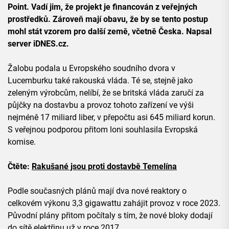
Point. Vadí jim, že projekt je financován z veřejných
prostředků.
Zároveň mají obavu
, že by se tento postup
mohl stát vzorem pro další země, včetně Česka. Napsal
server iDNES.cz.
Žalobu podala u Evropského soudního dvora v
Lucemburku také rakouská vláda. Té se, stejně jako
zeleným výrobcům, nelíbí, že se britská vláda zaručí za
půjčky na dostavbu a provoz tohoto zařízení ve výši
nejméně 17 miliard liber, v přepočtu asi 645 miliard korun.
S veřejnou podporou přitom loni souhlasila Evropská
komise.
Čtěte:
Rakušané jsou proti dostavbě Temelína
Podle současných plánů mají dva nové reaktory o
celkovém výkonu 3,3 gigawattu zahájit provoz v roce 2023.
Původní plány přitom počítaly s tím, že nové bloky dodají
do sítě elektřinu už v roce 2017.