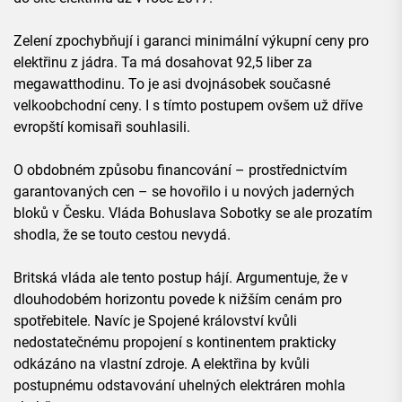
Zelení zpochybňují i garanci minimální výkupní ceny pro
elektřinu z jádra. Ta má dosahovat 92,5 liber za
megawatthodinu. To je asi dvojnásobek současné
velkoobchodní ceny. I s tímto postupem ovšem už dříve
evropští komisaři souhlasili.
O obdobném způsobu financování – prostřednictvím
garantovaných cen – se hovořilo i u nových jaderných
bloků v Česku. Vláda Bohuslava Sobotky se ale prozatím
shodla, že se touto cestou nevydá.
Britská vláda ale tento postup hájí. Argumentuje, že v
dlouhodobém horizontu povede k nižším cenám pro
spotřebitele. Navíc je Spojené království kvůli
nedostatečnému propojení s kontinentem prakticky
odkázáno na vlastní zdroje. A elektřina by kvůli
postupnému odstavování uhelných elektráren mohla