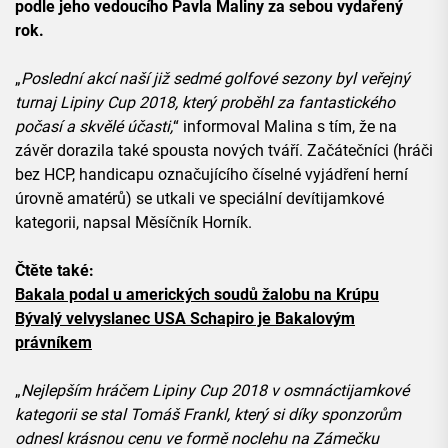
podle jeho vedoucího Pavla Maliny za sebou vydařený
rok.
„
Poslední akcí naší již sedmé golfové sezony byl veřejný
turnaj Lipiny Cup 2018, který proběhl za fantastického
počasí a skvělé účasti,
“ informoval Malina s tím, že na
závěr dorazila také spousta nových tváří. Začátečníci (hráči
bez HCP, handicapu označujícího číselné vyjádření herní
úrovně amatérů) se utkali ve speciální devítijamkové
kategorii, napsal Měsíčník Horník.
Čtěte také:
Bakala podal u amerických soudů žalobu na Krúpu
Bývalý velvyslanec USA Schapiro je Bakalovým
právníkem
„
Nejlepším hráčem Lipiny Cup 2018 v osmnáctijamkové
kategorii se stal Tomáš Frankl, který si díky sponzorům
odnesl krásnou cenu ve formě noclehu na Zámečku