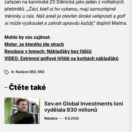
zařazen na karvinské ZŠ Dělnická jako jeden z volitelných
předmětů. „
Žáci, kteří si ho vyberou, mají samozřejmě
tréninky u nás. Náš areál je otevřen široké veřejnosti a golf
si může vyzkoušet a zahrát opravdu každý
,“ doplnil Malina.
Mohlo by vás zajímat:
Motor, ze kterého jde strach
Revoluce v lomech: Náklaďáky bez řidičů
VIDEO: Extrémní golfové hřiště na korbách náklaďáků
In
Nadace OKD
,
OKD
Čtěte také
Sev.en Global Investments loni
vydělala 930 milionů
Redakce
8.8.2026