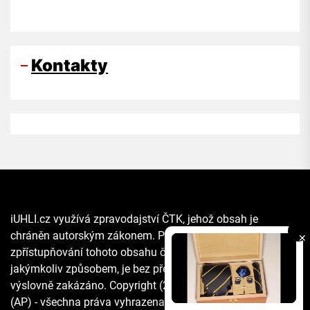
Kontakty
iUHLI.cz využívá zpravodajství ČTK, jehož obsah je
chráněn autorským zákonem. Přepis, šíření či další
✕
zpřístupňování tohoto obsahu či jeho části veřejnosti, a to
jakýmkoliv způsobem, je bez předchozího souhlasu ČTK
výslovně zakázáno. Copyright (2021) The Associated Press
(AP) - všechna práva vyhrazena. Materiály agentury AP