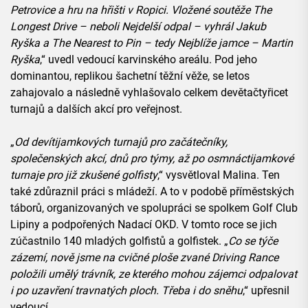
Petrovice a hru na hřišti v Ropici. Vložené soutěže The
Longest Drive – neboli Nejdelší odpal – vyhrál Jakub
Ryška a The Nearest to Pin – tedy Nejblíže jamce – Martin
Ryška
,“ uvedl vedoucí karvinského areálu. Pod jeho
dominantou, replikou šachetní těžní věže, se letos
zahajovalo a následně vyhlašovalo celkem devětačtyřicet
turnajů a dalších akcí pro veřejnost.
„
Od devítijamkových turnajů pro začátečníky,
společenských akcí, dnů pro týmy, až po osmnáctijamkové
turnaje pro již zkušené golfisty
,“ vysvětloval Malina. Ten
také zdůraznil práci s mládeží. A to v podobě příměstských
táborů, organizovaných ve spolupráci se spolkem Golf Club
Lipiny a podpořených Nadací OKD. V tomto roce se jich
zúčastnilo 140 mladých golfistů a golfistek. „
Co se týče
zázemí, nově jsme na cvičné ploše zvané Driving Rance
položili umělý trávník, ze kterého mohou zájemci odpalovat
i po uzavření travnatých ploch. Třeba i do sněhu
,“ upřesnil
vedoucí.