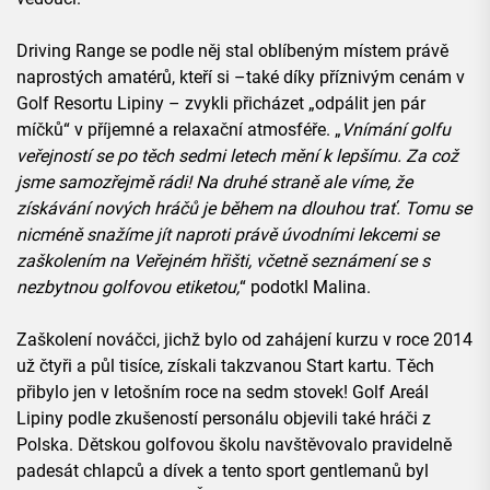
Driving Range se podle něj stal oblíbeným místem právě
naprostých amatérů, kteří si –také díky příznivým cenám v
Golf Resortu Lipiny – zvykli přicházet „odpálit jen pár
míčků“ v příjemné a relaxační atmosféře. „
Vnímání golfu
veřejností se po těch sedmi letech mění k lepšímu. Za což
jsme samozřejmě rádi! Na druhé straně ale víme, že
získávání nových hráčů je během na dlouhou trať. Tomu se
nicméně snažíme jít naproti právě úvodními lekcemi se
zaškolením na Veřejném hřišti, včetně seznámení se s
nezbytnou golfovou etiketou,
“ podotkl Malina.
Zaškolení nováčci, jichž bylo od zahájení kurzu v roce 2014
už čtyři a půl tisíce, získali takzvanou Start kartu. Těch
přibylo jen v letošním roce na sedm stovek! Golf Areál
Lipiny podle zkušeností personálu objevili také hráči z
Polska. Dětskou golfovou školu navštěvovalo pravidelně
padesát chlapců a dívek a tento sport gentlemanů byl