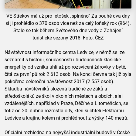
VE Střekov má už pro letošek „splněno“ Za pouhé dva dny
si ji prohlédlo o 370 osob více než za celý loňský rok (964).
Stalo se tak během Světového dne vody a Zahájení
turistické sezony 2018. Foto: ČEZ
Návštěvnost Informačního centra Ledvice, v němž se lze
seznámit s historií, současností i budoucností klasické
energetiky od vzniku uhlí až po rozsvícení žárovky v bytě,
čítá za první půlrok 2 613 osob. Na konci června tak již byla
pokořena celoroční návštěvnost 2017 (2 557 osob).
Skladba návštěvníků složená tradičně ze žáků a
středoškoláků ze škol v okolních městech a obcích, ale i
vzdálenějších, například v Praze, Děčíně a Litoměřicích, se
totiž od 20. dubna rozrostla o ty, kteří si chtěli Elektrárnu
Ledvice a krajinu kolem ní prohlédnout z výšky 140 metrů.
Oficiální rozhledna na nejvyšší industriální budově v České