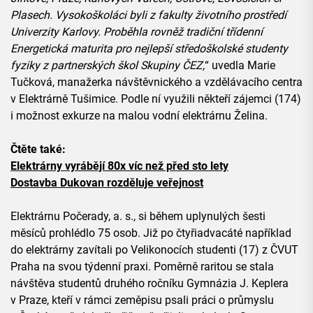
Plasech. Vysokoškoláci byli z fakulty životního prostředí
Univerzity Karlovy. Proběhla rovněž tradiční třídenní
Energetická maturita pro nejlepší středoškolské studenty
fyziky z partnerských škol Skupiny ČEZ,
“ uvedla Marie
Tučková, manažerka návštěvnického a vzdělávacího centra
v Elektrárně Tušimice. Podle ní využili někteří zájemci (174)
i možnost exkurze na malou vodní elektrárnu Želina.
Čtěte také:
Elektrárny vyrábějí 80x víc než před sto lety
Dostavba Dukovan rozděluje veřejnost
Elektrárnu Počerady, a. s., si během uplynulých šesti
měsíců prohlédlo 75 osob. Již po čtyřiadvacáté například
do elektrárny zavítali po Velikonocích studenti (17) z ČVUT
Praha na svou týdenní praxi. Poměrně raritou se stala
návštěva studentů druhého ročníku Gymnázia J. Keplera
v Praze, kteří v rámci zeměpisu psali práci o průmyslu