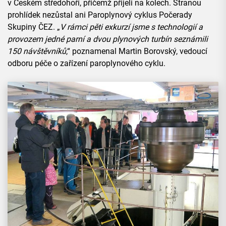
v Českém středohoří, přičemž přijeli na kolech. Stranou
prohlídek nezůstal ani Paroplynový cyklus Počerady
Skupiny ČEZ. „
V rámci pěti exkurzí jsme s technologií a
provozem jedné parní a dvou plynových turbín seznámili
150 návštěvníků
,“ poznamenal Martin Borovský, vedoucí
odboru péče o zařízení paroplynového cyklu.