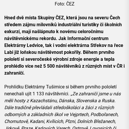
Foto: ČEZ
Hned dvě místa Skupiny ČEZ, která jsou na severu Čech
středem zájmu milovníků industriální turistiky či školních
exkurzí, mají našlápnuto k novému celoročnímu
návštěvnickému rekordu. Jak Informační centrum
Elektrárny Ledvice, tak i vodní elektrárna Střekov na řece
Labi již loňskou návštěvnost pokořily. Během prvního
pololetí si severočeské výrobní zdroje energie a tepla
prohlédlo více než 5 500 návštěvníků z různých míst v ČR i
zahraničí.
Prohlídku Elektrárny Tušimice si během prvního pololetí
nenechali ujít 1 133 návštěvníci. „
Ze zahraničí jsme u nás
měli hosty z Kazachstánu, Dánska, Slovenska a Ruska.
Dále tradičně převládali středoškoláci a žáci z různých
odborných a základních škol ve Vejprtech, Podbořanech,
Chomutově, Kadani, Kvílicích, Plzni, Dolních Břežanech,
Jirkově, Praze, Karlových Varech, Ostrově, Lovosicích či