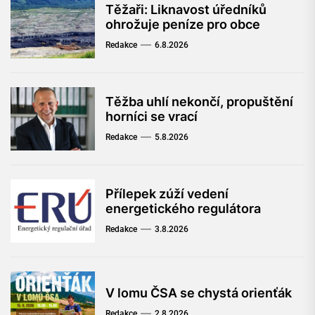
Těžaři: Liknavost úředníků
ohrožuje peníze pro obce
Redakce
6.8.2026
Těžba uhlí nekončí, propuštění
horníci se vrací
Redakce
5.8.2026
Přílepek zúží vedení
energetického regulátora
Redakce
3.8.2026
V lomu ČSA se chystá orienťák
Redakce
2.8.2026