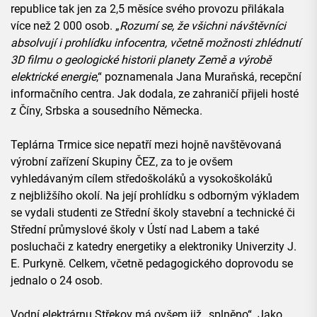
republice tak jen za 2,5 měsíce svého provozu přilákala
více než 2 000 osob. „
Rozumí se, že všichni návštěvníci
absolvují i prohlídku infocentra, včetně možnosti zhlédnutí
3D filmu o geologické historii planety Země a výrobě
elektrické energie
,“ poznamenala Jana Muraňská, recepční
informačního centra. Jak dodala, ze zahraničí přijeli hosté
z Číny, Srbska a sousedního Německa.
Teplárna Trmice sice nepatří mezi hojně navštěvovaná
výrobní zařízení Skupiny ČEZ, za to je ovšem
vyhledávaným cílem středoškoláků a vysokoškoláků
z nejbližšího okolí. Na její prohlídku s odborným výkladem
se vydali studenti ze Střední školy stavební a technické či
Střední průmyslové školy v Ústí nad Labem a také
posluchači z katedry energetiky a elektroniky Univerzity J.
E. Purkyně. Celkem, včetně pedagogického doprovodu se
jednalo o 24 osob.
Vodní elektrárnu Střekov má ovšem již „splněno“. Jako