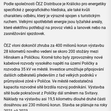
Podle společnosti ČEZ Distribuce je Králicko pro energetiky
specifické z geografického hlediska, ale také kvůli
charakteru odběru, který je výrazně spojen s turistickým
ruchem. Velkými spotřebiteli energie jsou lyžařské areály,
které elektřinu potřebují na provoz vleků a lanovek nebo na
zasněžování sjezdovek.
ČEZ vloni dokončil zhruba za 400 milionů korun výstavbu
28 kilometrů nového vedení se skoro 200 stožáry mezi
Hlinskem a Poličkou. Kromě toho byly zprovozněny nové
kabelové rozvody vysokého napětí na území Poličky a
rozvodna 35 kV ve městě. Investice umožňuje připojování
dalších odběratelů především z řad velkých podniků v
průmyslové zóně v Poličce. Ve městě nedostatečná
kapacita rozvodné sítě brzdila rozvoj podnikání. Výstavba
sítě bude pokračovat z Poličky dál směrem na Svitavy.
Náklady na výstavbu asi 19,5 kilometru dlouhé druhé části
dosáhnou asi 230 milionů korun. Stavba se plánuje na roky
2021 až 2023.