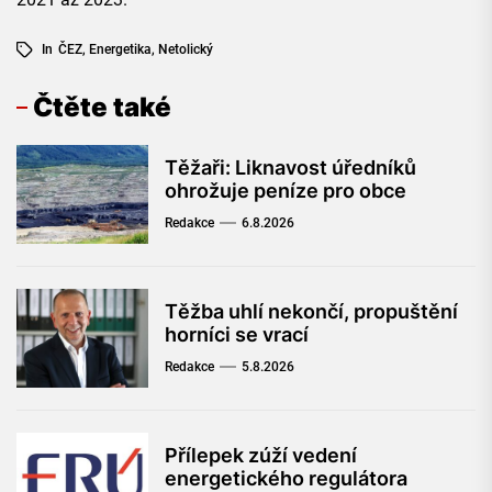
In
ČEZ
,
Energetika
,
Netolický
Čtěte také
Těžaři: Liknavost úředníků
ohrožuje peníze pro obce
Redakce
6.8.2026
Těžba uhlí nekončí, propuštění
horníci se vrací
Redakce
5.8.2026
Přílepek zúží vedení
energetického regulátora