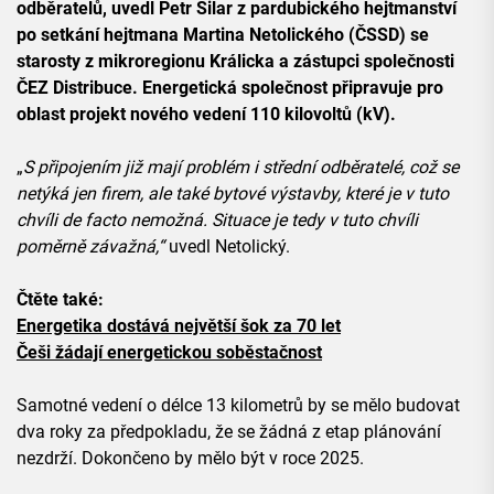
odběratelů, uvedl Petr Šilar z pardubického hejtmanství
po setkání hejtmana Martina Netolického (ČSSD) se
starosty z mikroregionu Králicka a zástupci společnosti
ČEZ Distribuce. Energetická společnost připravuje pro
oblast projekt nového vedení 110 kilovoltů (kV).
„
S připojením již mají problém i střední odběratelé, což se
netýká jen firem, ale také bytové výstavby, které je v tuto
chvíli de facto nemožná. Situace je tedy v tuto chvíli
poměrně závažná,“
uvedl Netolický.
Čtěte také:
Energetika dostává největší šok za 70 let
Češi žádají energetickou soběstačnost
Samotné vedení o délce 13 kilometrů by se mělo budovat
dva roky za předpokladu, že se žádná z etap plánování
nezdrží. Dokončeno by mělo být v roce 2025.