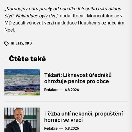
„
Kombajny nám prošly od počátku letošního roku dílnou
čtyři. Nakladače byly dva
,“ dodal Kocur. Momentálně se v
MD začali věnovat verzi nakladače Hausherr s označením
Noel.
In
Lazy
,
OKD
Čtěte také
Těžaři: Liknavost úředníků
ohrožuje peníze pro obce
Redakce
6.8.2026
Těžba uhlí nekončí, propuštění
horníci se vrací
Redakce
5.8.2026