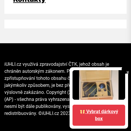
iUHLI.cz využívá zpravodajství ČTK, jehož obsah je
chráněn autorským zákonem. Přepis, šíření či další
✕
zpřístupňování tohoto obsahu či jeho části veřejnosti, a to
jakýmkoliv způsobem, je bez předchozího souhlasu ČTK
výslovně zakázáno. Copyright (2021) The Associated Press
(AP) - všechna práva vyhrazena. Materiály agentury AP
nesmí být dále publikovány, vysílány, přepisovány nebo
Vybrat dárkový
redistribuovány. ©iUHLI.cz 2023 All rights reserved.
box