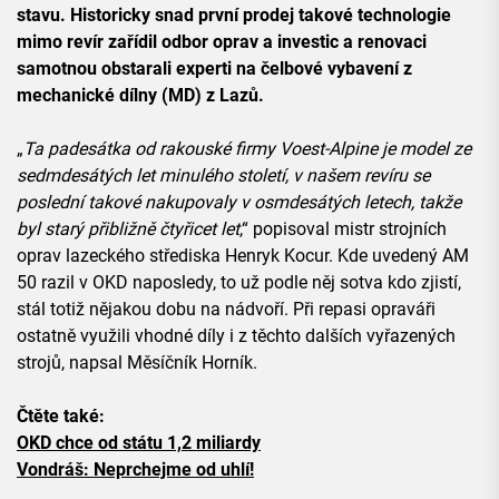
stavu. Historicky snad první prodej takové technologie
mimo revír zařídil odbor oprav a investic a renovaci
samotnou obstarali experti na čelbové vybavení z
mechanické dílny (MD) z Lazů.
„
Ta padesátka od rakouské firmy Voest-Alpine je model ze
sedmdesátých let minulého století, v našem revíru se
poslední takové nakupovaly v osmdesátých letech, takže
byl starý přibližně čtyřicet let
,“ popisoval mistr strojních
oprav lazeckého střediska Henryk Kocur. Kde uvedený AM
50 razil v OKD naposledy, to už podle něj sotva kdo zjistí,
stál totiž nějakou dobu na nádvoří. Při repasi opraváři
ostatně využili vhodné díly i z těchto dalších vyřazených
strojů, napsal Měsíčník Horník.
Čtěte také:
OKD chce od státu 1,2 miliardy
Vondráš: Neprchejme od uhlí!