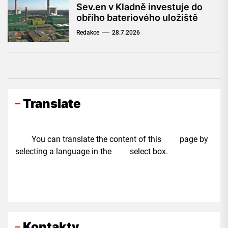
Sev.en v Kladně investuje do
obřího bateriového uložiště
Redakce
28.7.2026
Translate
You can translate the content of this page by
selecting a language in the select box.
Kontakty