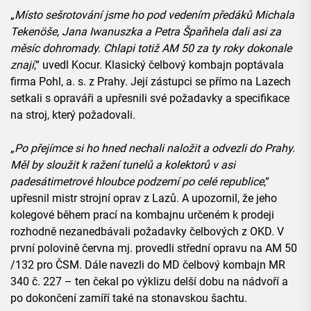
„
Místo sešrotování jsme ho pod vedením předáků Michala
Tekenöše, Jana Iwanuszka a Petra Špaňhela dali asi za
měsíc dohromady. Chlapi totiž AM 50 za ty roky dokonale
znají
,“ uvedl Kocur. Klasický čelbový kombajn poptávala
firma Pohl, a. s. z Prahy. Její zástupci se přímo na Lazech
setkali s opraváři a upřesnili své požadavky a specifikace
na stroj, který požadovali.
„
Po přejímce si ho hned nechali naložit a odvezli do Prahy.
Měl by sloužit k ražení tunelů a kolektorů v asi
padesátimetrové hloubce podzemí po celé republice
,“
upřesnil mistr strojní oprav z Lazů. A upozornil, že jeho
kolegové během prací na kombajnu určeném k prodeji
rozhodně nezanedbávali požadavky čelbových z OKD. V
první polovině června mj. provedli střední opravu na AM 50
/132 pro ČSM. Dále navezli do MD čelbový kombajn MR
340 č. 227 – ten čekal po výklizu delší dobu na nádvoří a
po dokončení zamíří také na stonavskou šachtu.